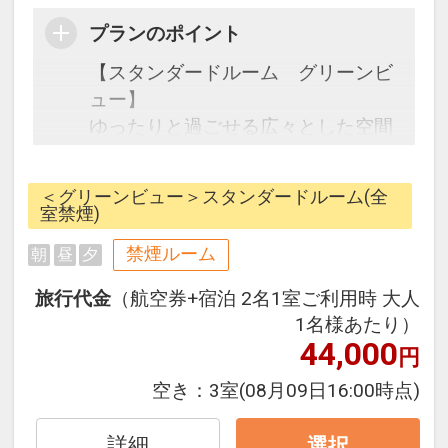
プランのポイント
【スタンダードルーム グリーンビ
ュー】
ゆったりと過ごせる広々とした空間
のスタンダードルーム。
＜グリーンビュー＞スタンダードルーム(全
※幼児（３歳～５歳）のお子様を対
室禁煙)
象に幼児施設使用料を設定し、朝
禁煙ルーム
朝
昼
夕
食・昼食・夕食（おとなの方のお食
事バイキングと同席に限る）やお子
旅行代金
（航空券+宿泊 2名1室ご利用時 大人
様用スリッパをご用意しておりま
1名様あたり）
す。
44,000
円
■幼児３歳～５歳（未就学児）幼児
空き：
3室
(08月09日16:00時点)
施設使用料※おひとり/１泊あたり/
￥2,200円（税込） 全宿泊日 ※
詳細
選択