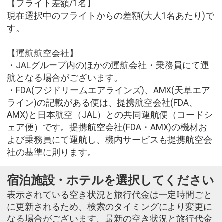
【フライト差額/1名】
現在選択中のフライトからの差額(大人1名あたり)で
す。
【運航航空会社】
・JALグループ内のほかの運航会社・乗務員にて運
航となる場合がございます。
・FDA(フジドリームエアラインズ)、AMX(天草エア
ライン)の記載がある便は、提携航空会社(FDA、
AMX)と日本航空（JAL）との共同運航便（コードシ
ェア便）です。提携航空会社(FDA・AMX)の機材お
よび乗務員にて運航し、機内サービスも提携航空会
社の基準に則ります。
宿泊施設・ホテルを選択してください
表示されている空き状況と旅行代金は一定時間ごと
に更新されるため、検索のタイミングにより変更に
なる場合がございます。最新の空き状況と旅行代金