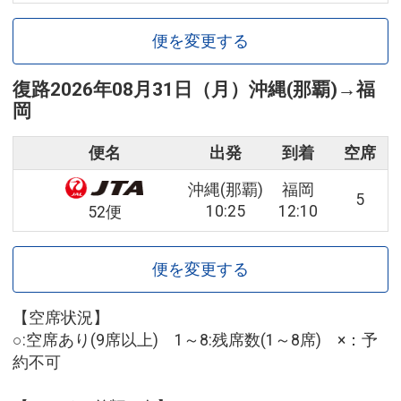
便を変更する
復路
2026年08月31日（月）
沖縄(那覇)
→
福
岡
便名
出発
到着
空席
沖縄(那覇)
福岡
5
10:25
12:10
52便
便を変更する
【空席状況】
○:空席あり(9席以上) 1～8:残席数(1～8席) ×：予
約不可