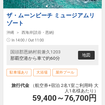
ザ・ムーンビーチ ミュージアムリ
ゾート
沖縄
西海岸(読谷・恩納)
In 14:00 / Out 11:00
国頭郡恩納村前兼久1203
地図
那覇空港から車で約60分
駐車場あり
大浴場
屋外プール
旅行代金
（航空券+宿泊 2名1室ご利用時 大
人1名様あたり）
59,400～76,700
円