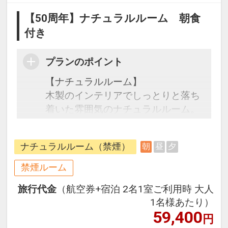
【50周年】ナチュラルルーム 朝食
付き
プランのポイント
【ナチュラルルーム】
木製のインテリアでしっとりと落ち
着いた雰囲気のナチュラルルーム。
広々開放的な客室は、全室リノベー
ション済み。くつろぎと癒しの空間
ナチュラルルーム（禁煙）
朝
昼
夕
でゆったりとお過ごしください。
禁煙ルーム
●朝食●
旅行代金
（航空券+宿泊 2名1室ご利用時 大人
和洋ブッフェ
1名様あたり）
会場 1Ｆオールデイダイニング
59,400
円
「コラーロ」