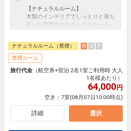
【ナチュラルルーム】
木製のインテリアでしっとりと落ち
着いた雰囲気のナチュラルルーム。
広々開放的な客室は、全室リノベー
ション済み。くつろぎと癒しの空間
ナチュラルルーム（禁煙）
朝
昼
夕
でゆったりとお過ごしください。
禁煙ルーム
●朝食●
旅行代金
（航空券+宿泊 2名1室ご利用時 大人
和洋ブッフェ
1名様あたり）
会場 1Ｆオールデイダイニング
64,000
円
「コラーロ」
時間 7:00～10:00(L.O.9:30)
空き：
7室
(08月07日10:00時点)
詳細
選択