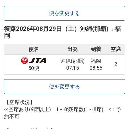
便を変更する
復路
2026年08月29日（土）
沖縄(那覇)
→
福
岡
便名
出発
到着
空席
沖縄(那覇)
福岡
2
07:15
08:55
50便
便を変更する
【空席状況】
○:空席あり(9席以上) 1～8:残席数(1～8席) ×：予
約不可