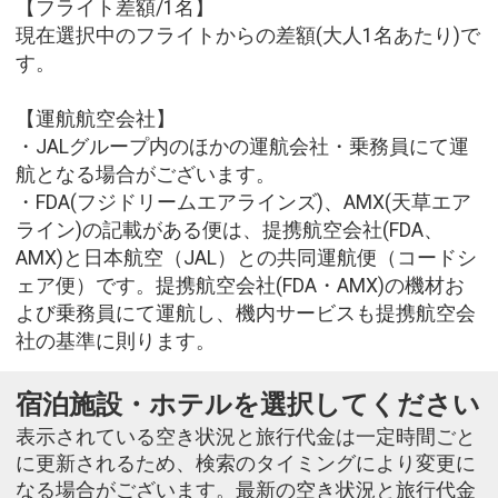
【フライト差額/1名】
現在選択中のフライトからの差額(大人1名あたり)で
す。
【運航航空会社】
・JALグループ内のほかの運航会社・乗務員にて運
航となる場合がございます。
・FDA(フジドリームエアラインズ)、AMX(天草エア
ライン)の記載がある便は、提携航空会社(FDA、
AMX)と日本航空（JAL）との共同運航便（コードシ
ェア便）です。提携航空会社(FDA・AMX)の機材お
よび乗務員にて運航し、機内サービスも提携航空会
社の基準に則ります。
宿泊施設・ホテルを選択してください
表示されている空き状況と旅行代金は一定時間ごと
に更新されるため、検索のタイミングにより変更に
なる場合がございます。最新の空き状況と旅行代金