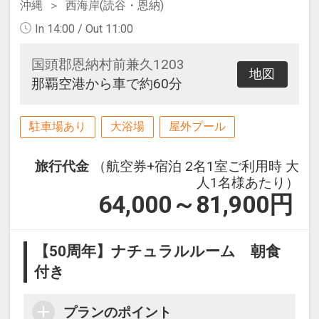
沖縄
西海岸(読谷・恩納)
In 14:00 / Out 11:00
国頭郡恩納村前兼久1203
地図
那覇空港から車で約60分
駐車場あり
大浴場
屋外プール
旅行代金
（航空券+宿泊 2名1室ご利用時 大
人1名様あたり）
64,000～81,900
円
【50周年】ナチュラルルーム 朝食
付き
プランのポイント