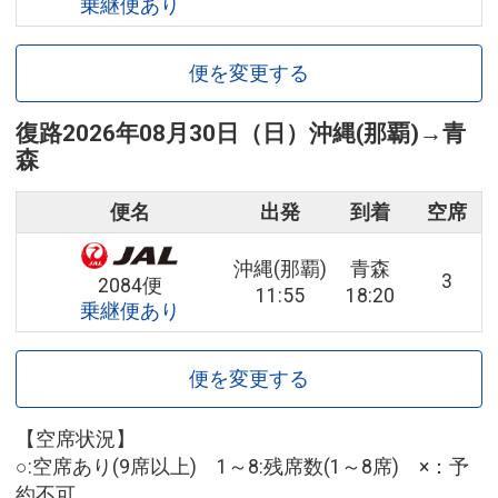
乗継便あり
便を変更する
復路
2026年08月30日（日）
沖縄(那覇)
→
青
森
便名
出発
到着
空席
沖縄(那覇)
青森
3
2084便
11:55
18:20
乗継便あり
便を変更する
【空席状況】
○:空席あり(9席以上) 1～8:残席数(1～8席) ×：予
約不可