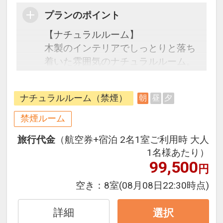
プランのポイント
【ナチュラルルーム】
木製のインテリアでしっとりと落ち
着いた雰囲気のナチュラルルーム。
広々開放的な客室は、全室リノベー
ション済み。くつろぎと癒しの空間
ナチュラルルーム（禁煙）
朝
昼
夕
でゆったりとお過ごしください。
禁煙ルーム
●朝食●
旅行代金
（航空券+宿泊 2名1室ご利用時 大人
和洋ブッフェ
1名様あたり）
会場 1Ｆオールデイダイニング
99,500
円
「コラーロ」
時間 7:00～10:00(L.O.9:30)
空き：
8室
(08月08日22:30時点)
詳細
選択