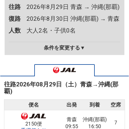
往路
2026年8月29日 青森 → 沖縄(那覇)
復路
2026年8月30日 沖縄(那覇) → 青森
人数
大人2名・子供0名
条件を変更する▼
往路
2026年08月29日（土）
青森
→
沖縄(那
覇)
便名
出発
到着
空席
青森
沖縄(那覇)
7
2150便
09:55
16:50