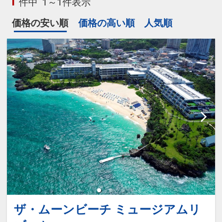
1
件中
1～1件表示
価格の安い順
価格の高い順
人気順
ザ・ムーンビーチ ミュージアムリ