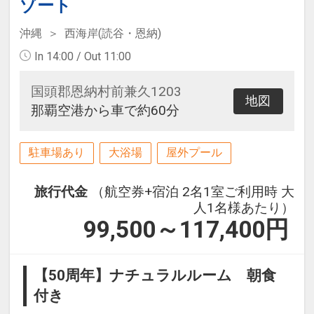
ゾート
沖縄
西海岸(読谷・恩納)
In 14:00 / Out 11:00
国頭郡恩納村前兼久1203
地図
那覇空港から車で約60分
駐車場あり
大浴場
屋外プール
旅行代金
（航空券+宿泊 2名1室ご利用時 大
人1名様あたり）
99,500～117,400
円
【50周年】ナチュラルルーム 朝食
付き