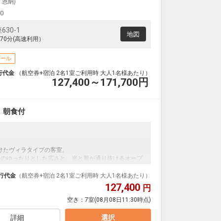
・恩納)
00
30-1
地図
70分(高速利用）
プール
行代金
（航空券+宿泊 2名1室ご利用時 大人1名様あたり）
127,400～171,700
円
 朝食付
けたヴィラタイプの客室。
㎡のゆったりとした広さと、光と風が通り抜けるオープ
行代金
（航空券+宿泊 2名1室ご利用時 大人1名様あたり）
127,400
円
ャムのほか、自家農園産ブレンド小麦を使ったオリジ
空き：
7室
(08月08日11:30時点)
選びいただけるメインディッシュをご用意しておりま
ダやフルーツ、フレッシュジュースの他、シャンパン
しい海を眺めながら、贅沢な朝のひと時をお過ごしく
詳細
選択