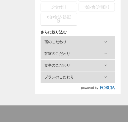
夕食付
[
0
]
1泊2食(夕朝)
[
0
]
1泊3食(夕朝昼)
[
0
]
さらに絞り込む
宿のこだわり
客室のこだわり
食事のこだわり
プランのこだわり