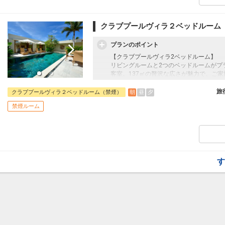
ださい。
時間 7:00～10:30(L.O.10:00)
クラブプールヴィラ２ベッドルーム
プランのポイント
【クラブプールヴィラ2ベッドルーム】
リビングルームと2つのベッドルームがプ
客室。137㎡の贅沢な広さが魅力で、ご
ていただけます。10月1日～5月15日の
室を3室限定でご用意しております。
旅
朝
昼
夕
クラブプールヴィラ２ベッドルーム（禁煙）
禁煙ルーム
●朝食●
焼きたてのホテルブレッドやオリジナルジ
ナルがレット等、5種類のメニューからお
す。また、沖縄野菜を豊富に使用したサラ
もお好みでお召し上がりいただけます。美
ださい。
時間 7:00～10:30(L.O.10:00)
す