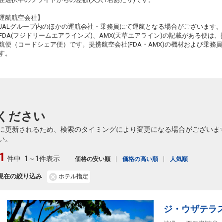
20
運航航空会社】
JALグループ内のほかの運航会社・乗務員にて運航となる場合がございます
FDA(フジドリームエアラインズ)、AMX(天草エアライン)の記載がある便は、提
航便（コードシェア便）です。提携航空会社(FDA・AMX)の機材および乗
す。
6
6
ください
に更新されるため、検索のタイミングにより変更になる場合がございま
い。
1
件中
1～1件表示
価格の安い順
価格の高い順
人気順
現在の絞り込み
ホテル指定
ジ・ウザテラ