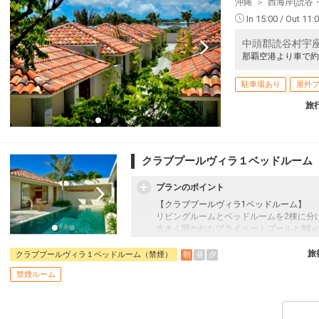
沖縄
西海岸(読谷
In 15:00 / Out 11:
中頭郡読谷村宇座6
那覇空港より車で約
駐車場あり
屋外
旅
クラブプールヴィラ１ベッドルーム
プランのポイント
【クラブプールヴィラ1ベッドルーム】
リビングルームとベッドルームを2棟に分
大きく開かれたプライベートプールと88
ンエアな空間が魅力です。
旅
朝
昼
夕
クラブプールヴィラ１ベッドルーム（禁煙）
●朝食●
禁煙ルーム
焼きたてのホテルブレッドやオリジナルジ
ナルがレット等、5種類のメニューからお
す。また、沖縄野菜を豊富に使用したサラ
もお好みでお召し上がりいただけます。美