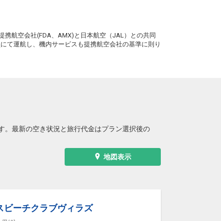
+12,300円
15:15
16:55
62便
。
クラスJを利用する
+18,800円
2
携航空会社(FDA、AMX)と日本航空（JAL）との共同
務員にて運航し、機内サービスも提携航空会社の基準に則り
沖縄(那覇)
福岡
― 円
18:25
20:05
0便
クラスJを利用する
+27,700円
4
沖縄(那覇)
福岡
2
+12,300円
19:40
21:25
2便
クラスJを利用する
+11,200円
4
す。最新の空き状況と旅行代金はプラン選択後の
地図表示
スビーチクラブヴィラズ