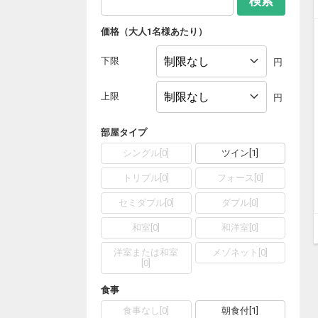
検索
価格（大人1名様あたり）
下限
円
上限
円
部屋タイプ
シングル
[
0
]
ツイン
[
1
]
トリプル
[
0
]
フォース
[
0
]
セミダブル
[
0
]
ダブル
[
0
]
和室
[
0
]
和洋室
[
0
]
洋室または和室
メゾネット
[
0
]
[
0
]
食事
食事なし
[
0
]
朝食付
[
1
]