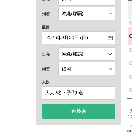
到着
復路
出発
到着
人数
再検索
【
○
【
現