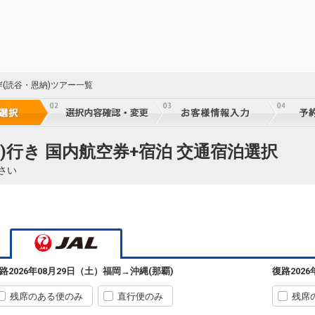
岸(読谷・恩納)ツアー一覧
)行き 国内航空券+宿泊 交通宿泊選択
さい
福岡
沖縄(那覇)
+9,500円
07:10
08:45
51便
クラスJを利用する
+25,800円
2
福岡
沖縄(那覇)
路
2026年08月29日（土）
福岡
→
沖縄(那覇)
復路
202
+9,500円
09:35
11:15
53便
残席のある便のみ
直行便のみ
残席
クラスJを利用する
+25,800円
6