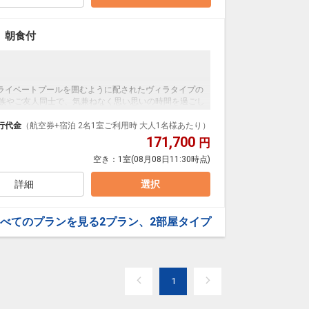
 朝食付
ライベートプールを囲むように配されたヴィラタイプの
家族やご友人同士で、気兼ねなく思い思いの時間を過ごし
期間中は、プライベートプールの水温を30度に設定した客
行代金
（航空券+宿泊 2名1室ご利用時 大人1名様あたり）
171,700
円
空き：
1室
(08月08日11:30時点)
ャムのほか、自家農園産ブレンド小麦を使ったオリジ
選びいただけるメインディッシュをご用意しておりま
ダやフルーツ、フレッシュジュースの他、シャンパン
詳細
選択
しい海を眺めながら、贅沢な朝のひと時をお過ごしく
べてのプランを見る
2プラン、2部屋タイプ
1