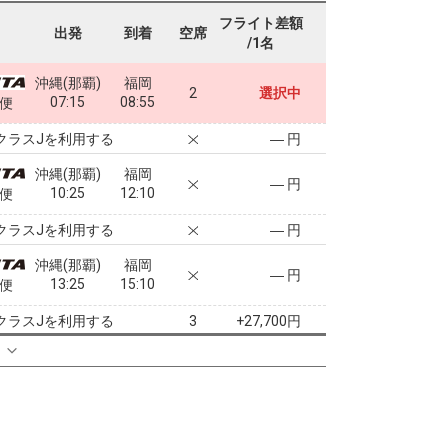
フライト差額
出発
到着
空席
/1名
沖縄(那覇)
福岡
2
選択中
07:15
08:55
0便
クラスJを利用する
― 円
沖縄(那覇)
福岡
― 円
10:25
12:10
2便
クラスJを利用する
― 円
沖縄(那覇)
福岡
― 円
13:25
15:10
4便
クラスJを利用する
+27,700円
3
る
沖縄(那覇)
福岡
2
+12,300円
14:50
16:30
8便
クラスJを利用する
+18,800円
2
沖縄(那覇)
福岡