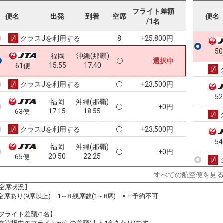
福岡
沖縄(那覇)
フライト差額
+9,500円
便名
出発
到着
空席
便名
12:55
14:45
57便
/1名
クラスJを利用する
+25,800円
8
5
福岡
沖縄(那覇)
選択中
15:55
17:40
61便
クラスJを利用する
+23,500円
5
福岡
沖縄(那覇)
+0円
17:15
18:55
63便
クラスJを利用する
+23,500円
5
福岡
沖縄(那覇)
+0円
20:50
22:25
65便
クラスJを利用する
+23,500円
すべての航空便を見
空席状況】
5
:空席あり(9席以上) 1～8:残席数(1～8席) ×：予約不可
フライト差額/1名】
在選択中のフライトからの差額(大人1名あたり)です。