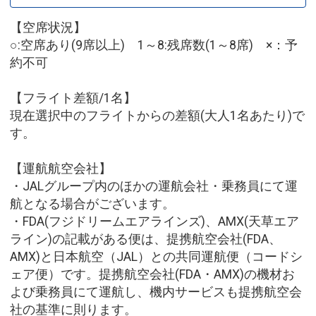
【空席状況】
○:空席あり(9席以上) 1～8:残席数(1～8席) ×：予
約不可
【フライト差額/1名】
現在選択中のフライトからの差額(大人1名あたり)で
す。
【運航航空会社】
・JALグループ内のほかの運航会社・乗務員にて運
航となる場合がございます。
・FDA(フジドリームエアラインズ)、AMX(天草エア
ライン)の記載がある便は、提携航空会社(FDA、
AMX)と日本航空（JAL）との共同運航便（コードシ
ェア便）です。提携航空会社(FDA・AMX)の機材お
よび乗務員にて運航し、機内サービスも提携航空会
社の基準に則ります。