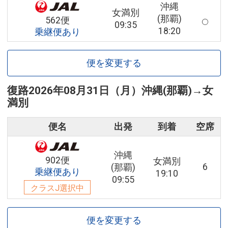
沖縄
女満別
(那覇)
562便
09:35
18:20
乗継便あり
便を変更する
復路
2026年08月31日（月）
沖縄(那覇)
→
女
満別
便名
出発
到着
空席
沖縄
902便
女満別
6
(那覇)
乗継便あり
19:10
09:55
クラスJ選択中
便を変更する