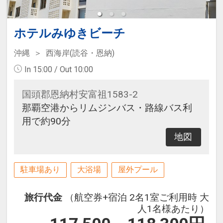
ホテルみゆきビーチ
沖縄
西海岸(読谷・恩納)
In 15:00 / Out 10:00
国頭郡恩納村安富祖1583-2
那覇空港からリムジンバス・路線バス利
用で約90分
地図
駐車場あり
大浴場
屋外プール
旅行代金
（航空券+宿泊 2名1室ご利用時 大
人1名様あたり）