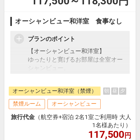
117,500～118,300
円
オーシャンビュー和洋室 食事なし
プランのポイント
【オーシャンビュー和洋室】
ゆったりと寛げるお部屋は全室オー
シャンビュー。
客室からは東シナ海が一望でき、心
地よい海風と潮の香りで癒されま
オーシャンビュー和洋室（禁煙）
朝
昼
夕
す。
グループやお子様連れのご家族での
禁煙ルーム
オーシャンビュー
ご利用に最適です。
旅行代金
（航空券+宿泊 2名1室ご利用時 大人
1名様あたり）
117,500
円