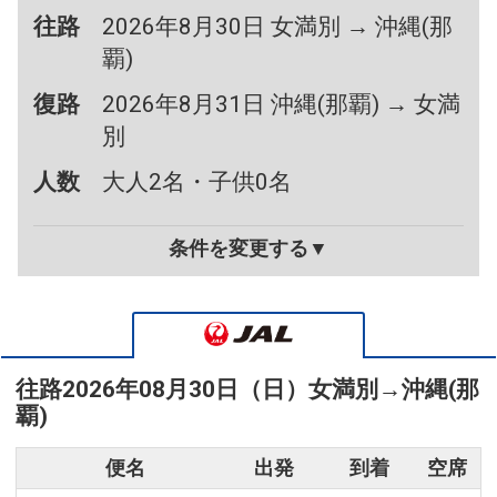
往路
2026年8月30日 女満別 → 沖縄(那
覇)
復路
2026年8月31日 沖縄(那覇) → 女満
別
人数
大人2名・子供0名
条件を変更する▼
往路
2026年08月30日（日）
女満別
→
沖縄(那
覇)
便名
出発
到着
空席