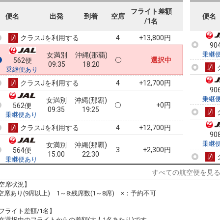
90
乗継
女満別
沖縄(那覇)
フライト差額
+1,200円
562便
便名
出発
到着
空席
便名
09:35
17:40
/1名
乗継便あり
クラスJを利用する
+13,800円
4
90
乗継
女満別
沖縄(那覇)
選択中
562便
09:35
18:20
乗継便あり
クラスJを利用する
+12,700円
4
90
乗継
女満別
沖縄(那覇)
+0円
562便
09:35
19:25
乗継便あり
クラスJを利用する
+12,700円
4
90
乗継
女満別
沖縄(那覇)
3
+2,300円
564便
15:00
22:30
乗継便あり
クラスJを利用する
+15,000円
3
すべての航空便を見
91
空席状況】
乗継
:空席あり(9席以上) 1～8:残席数(1～8席) ×：予約不可
フライト差額/1名】
在選択中のフライトからの差額(大人1名あたり)です。