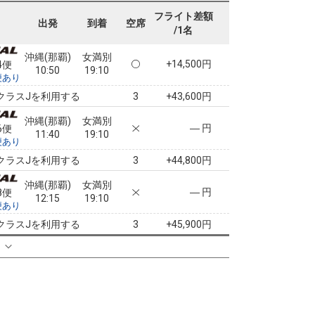
2便
09:55
19:10
便あり
フライト差額
出発
到着
空席
/1名
クラスJを利用する
+43,600円
5
沖縄(那覇)
女満別
+14,500円
4便
10:50
19:10
便あり
クラスJを利用する
+43,600円
3
沖縄(那覇)
女満別
― 円
6便
11:40
19:10
便あり
クラスJを利用する
+44,800円
3
沖縄(那覇)
女満別
― 円
8便
12:15
19:10
便あり
クラスJを利用する
+45,900円
3
る
沖縄(那覇)
女満別
― 円
0便
13:10
19:10
便あり
クラスJを利用する
+45,900円
3
沖縄(那覇)
女満別