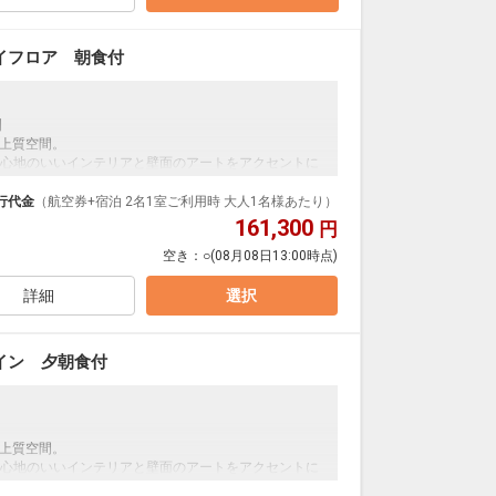
ティホットドッグやパンケーキといった自分好みにカ
したくなるような豊富なラインナップ。
イフロア 朝食付
ｿｰｼｬﾙ 21:00～ 23:00 鳥渡（ちょっと）／ナイトキャップ
けるラウンジをご用意しております。
】
ワインや白ワイン、ビールなどのお酒、コーヒー、紅
た上質空間。
クにおつまみを無料でご用意しております。
心地のいいインテリアと壁面のアートをアクセントに
でぜひ、時間を変えてご利用ください。
と、客室から見える美しい景色は、四季の移ろい、風の
行代金
（航空券+宿泊 2名1室ご利用時 大人1名様あたり）
出会う旅をもたらします。
161,300
円
みください。
空き：
○
(08月08日13:00時点)
詳細
選択
とともに受け継がれてきた「郷土料理」は旅の楽しみ
ティホットドッグやパンケーキといった自分好みにカ
したくなるような豊富なラインナップ。
イン 夕朝食付
ｿｰｼｬﾙ 21:00～ 23:00 鳥渡（ちょっと）／ナイトキャップ
けるラウンジをご用意しております。
た上質空間。
ワインや白ワイン、ビールなどのお酒、コーヒー、紅
心地のいいインテリアと壁面のアートをアクセントに
クにおつまみを無料でご用意しております。