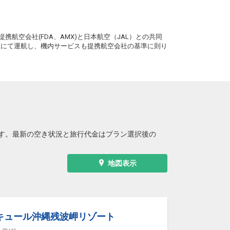
+16,800円
2便
13:55
19:10
便あり
クラスJを利用する
+45,900円
3
。
携航空会社(FDA、AMX)と日本航空（JAL）との共同
務員にて運航し、機内サービスも提携航空会社の基準に則り
す。最新の空き状況と旅行代金はプラン選択後の
地図表示
キュール沖縄残波岬リゾート