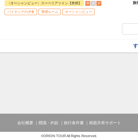
時間帯によってご提供内容が異なりますの
36㎡以上のゆったりとしたゲストルーム
旅
朝
昼
夕
〈オーシャンビュー〉スーペリアツイン【禁煙】
におい、人生を彩る発券やまだ見ぬ感動と
バイキングの夕食
禁煙ルーム
オーシャンビュー
★ホテルからのおもてなし★
・3連泊以上ディナーバイキング1回付
●朝食●
・駐車場利用無料
和洋ビュッフェ
土地ならではの食材を活かし、歴史や文化
のひとつ。郷土料理はもちろんのこと、プ
スタマイズできる料理など、津井手を伸ば
時間 6:30～10:00(Last in 9:30)
す
●夕食●
夕食はバイキング形式で、旬の食材を使用
供します。その土地の食文化を活かしつつ
意。
時間 17:30～21:00(Last in 20:30)
●ザ・ラウンジ●
15:00～ 18:00 樂遇（らぐ）／ｲﾌﾞﾆﾝｸﾞ
ご宿泊のお客様がどなたでもご利用いただ
ラウンジでは、スパークリングワイン、赤
茶、ハーブウォーターなどのソフトドリン
時間帯によってご提供内容が異なりますの
会社概要
標識・約款
旅行条件書
画面共有サポート
★ホテルからのおもてなし★
・3連泊以上ディナーバイキング1回付
・駐車場利用無料
©ORION-TOUR All Rights Reserved.