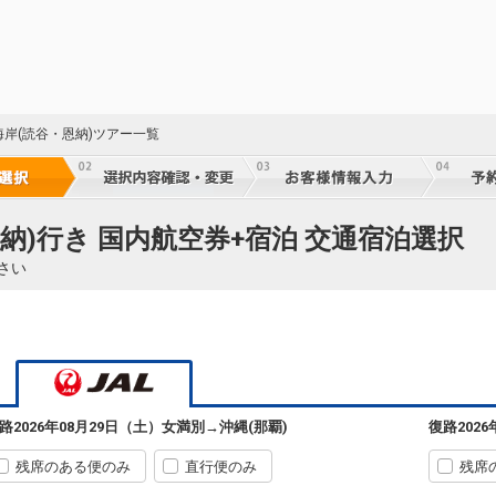
海岸(読谷・恩納)ツアー一覧
納)行き 国内航空券+宿泊 交通宿泊選択
さい
女満別
沖縄(那覇)
+2,300円
562便
09:35
14:30
乗継便あり
クラスJを利用する
+15,000円
4
90
乗継
女満別
沖縄(那覇)
路
2026年08月29日（土）
女満別
→
沖縄(那覇)
復路
202
+2,300円
562便
09:35
16:25
乗継便あり
残席のある便のみ
直行便のみ
残席
クラスJを利用する
+15,000円
3