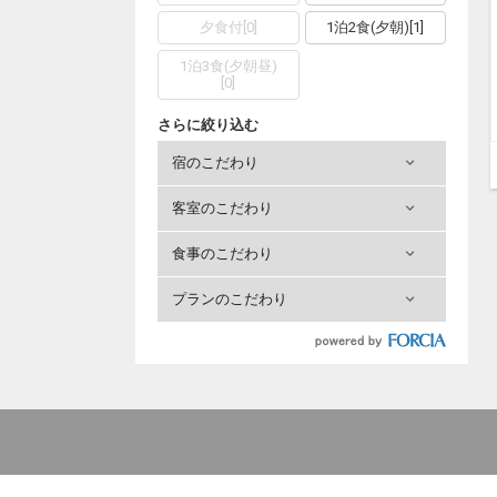
夕食付
[
0
]
1泊2食(夕朝)
[
1
]
1泊3食(夕朝昼)
[
0
]
さらに絞り込む
宿のこだわり
客室のこだわり
食事のこだわり
プランのこだわり