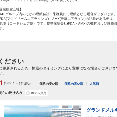
91
乗継
運航航空会社】
JALグループ内のほかの運航会社・乗務員にて運航となる場合がございます
FDA(フジドリームエアラインズ)、AMX(天草エアライン)の記載がある便は、提
航便（コードシェア便）です。提携航空会社(FDA・AMX)の機材および乗
す。
ください
に更新されるため、検索のタイミングにより変更になる場合がございま
い。
1
件中
1～1件表示
価格の安い順
価格の高い順
人気順
現在の絞り込み
ホテル指定
グランドメル