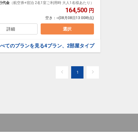
でぜひ、時間を変えてご利用ください。
と、客室から見える美しい景色は、四季の移ろい、風の
行代金
（航空券+宿泊 2名1室ご利用時 大人1名様あたり）
出会う旅をもたらします。
164,500
円
空き：
○
(08月08日13:00時点)
とともに受け継がれてきた「郷土料理」は旅の楽しみ
詳細
選択
ティホットドッグやパンケーキといった自分好みにカ
したくなるような豊富なラインナップ。
べてのプランを見る
4プラン、2部屋タイプ
し、食材本来の自然な味わいを引き出したお料理を提
、新たなアレンジを加える、海・山の幸の数々をご用
1
ｿｰｼｬﾙ 21:00～ 23:00 鳥渡（ちょっと）／ナイトキャップ
けるラウンジをご用意しております。
ワインや白ワイン、ビールなどのお酒、コーヒー、紅
クにおつまみを無料でご用意しております。
でぜひ、時間を変えてご利用ください。