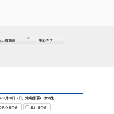
沖縄(那覇)
女満別
+2,300円
0便
07:20
14:10
便あり
6年08月30日（日）
沖縄(那覇)
→
女満別
クラスJを利用する
+45,900円
のある便のみ
直行便のみ
沖縄(那覇)
女満別
2
選択中