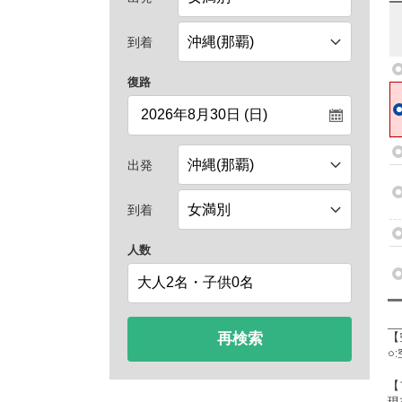
到着
復路
出発
到着
人数
再検索
【
○
【
現