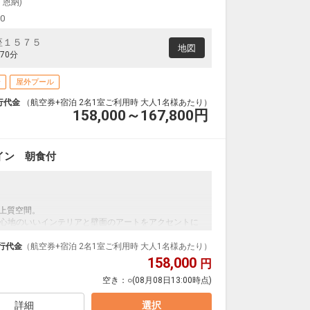
・恩納)
00
座１５７５
地図
70分
場
屋外プール
行代金
（航空券+宿泊 2名1室ご利用時 大人1名様あたり）
158,000～167,800
円
イン 朝食付
た上質空間。
心地のいいインテリアと壁面のアートをアクセントに
と、客室から見える美しい景色は、四季の移ろい、風の
行代金
（航空券+宿泊 2名1室ご利用時 大人1名様あたり）
出会う旅をもたらします。
158,000
円
空き：
○
(08月08日13:00時点)
とともに受け継がれてきた「郷土料理」は旅の楽しみ
詳細
選択