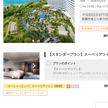
沖縄
西海岸(読谷
In 15:00 / Out 11:
中頭郡読谷村宇
那覇空港より車で約
駐車場あり
大浴
旅
【スタンダープラン】スーペリアツ
プランのポイント
【スーペリアツイン】
2024年4月リニューアルのゆったりとし
ナチュラルカラーを基調としたモダンで居
した落ち着いたデザイン。
36㎡以上のゆったりとしたゲストルーム
旅
朝
昼
夕
〈オーシャンビュー〉スーペリアツイン【禁煙】
におい、人生を彩る発券やまだ見ぬ感動と
禁煙ルーム
オーシャンビュー
●朝食●
和洋ビュッフェ
土地ならではの食材を活かし、歴史や文化