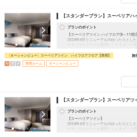
のひとつ。郷土料理はもちろんのこと、プ
スタマイズできる料理など、津井手を伸ば
時間 6:30～10:00(Last in 9:30)
【スタンダープラン】スーペリアハ
●ザ・ラウンジ●
プランのポイント
15:00～ 18:00 樂遇（らぐ）／ｲﾌﾞﾆﾝｸﾞ
ご宿泊のお客様がどなたでもご利用いただ
【スーペリアツイン ハイフロア(8～11階)
ラウンジでは、スパークリングワイン、赤
2024年4月リニューアルのゆったりとし
茶、ハーブウォーターなどのソフトドリン
ナチュラルカラーを基調としたモダンで居
時間帯によってご提供内容が異なりますの
した落ち着いたデザイン。
36㎡以上のゆったりとしたゲストルーム
〈オーシャンビュー〉スーペリアツイン ハイフロアフロア【禁煙】
旅
★ホテルからのおもてなし★
におい、人生を彩る発券やまだ見ぬ感動と
朝
昼
夕
禁煙ルーム
オーシャンビュー
・3連泊以上ディナーバイキング1回付
海に沈む美しい夕日、極上の眺望をお愉し
・駐車場利用無料
●朝食●
和洋ビュッフェ
土地ならではの食材を活かし、歴史や文化
のひとつ。郷土料理はもちろんのこと、プ
スタマイズできる料理など、津井手を伸ば
【スタンダープラン】スーペリアツ
時間 6:30～10:00(Last in 9:30)
プランのポイント
●ザ・ラウンジ●
15:00～ 18:00 樂遇（らぐ）／ｲﾌﾞﾆﾝｸﾞ
【スーペリアツイン】
ご宿泊のお客様がどなたでもご利用いただ
2024年4月リニューアルのゆったりとし
ラウンジでは、スパークリングワイン、赤
ナチュラルカラーを基調としたモダンで居
茶、ハーブウォーターなどのソフトドリン
した落ち着いたデザイン。