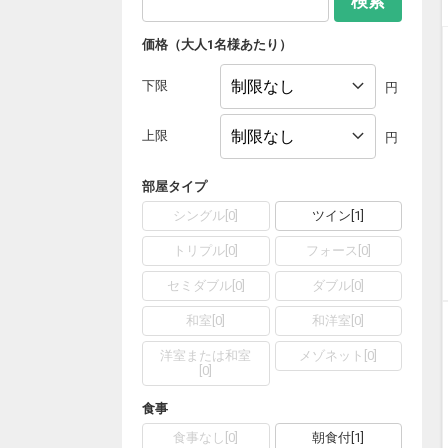
検索
価格（大人1名様あたり）
下限
円
上限
円
部屋タイプ
シングル
[
0
]
ツイン
[
1
]
トリプル
[
0
]
フォース
[
0
]
セミダブル
[
0
]
ダブル
[
0
]
和室
[
0
]
和洋室
[
0
]
洋室または和室
メゾネット
[
0
]
[
0
]
食事
食事なし
[
0
]
朝食付
[
1
]