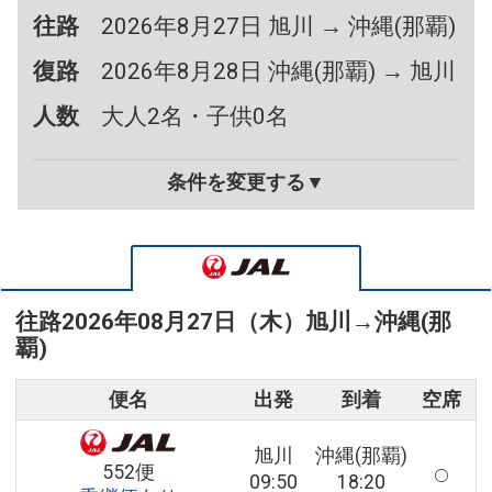
往路
2026年8月27日 旭川 → 沖縄(那覇)
復路
2026年8月28日 沖縄(那覇) → 旭川
人数
大人2名・子供0名
条件を変更する▼
往路
2026年08月27日（木）
旭川
→
沖縄(那
覇)
便名
出発
到着
空席
旭川
沖縄(那覇)
552便
09:50
18:20