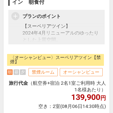
イン 朝食付
プランのポイント
【スーペリアツイン】
2024年4月リニューアルのゆったり
とした上質空間。
ナチュラルカラーを基調としたモダ
ンで居心地のいいインテリアと壁面
〈オーシャンビュー〉スーペリアツイン【禁
のアートをアクセントにした落ち着
煙】
いたデザイン。
禁煙ルーム
オーシャンビュー
朝
昼
夕
36㎡以上のゆったりとしたゲストル
ームと、客室から見える美しい景色
旅行代金
（航空券+宿泊 2名1室ご利用時 大人
は、四季の移ろい、風のにおい、人
1名様あたり）
生を彩る発券やまだ見ぬ感動と出会
139,900
円
う旅をもたらします。
空き：
2室
(08月06日14:30時点)