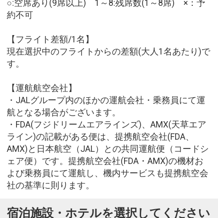
○:空席あり(9席以上) 1～8:残席数(1～8席) ×：予
約不可
【フライト差額/1名】
現在選択中のフライトからの差額(大人1名あたり)で
す。
【運航航空会社】
・JALグループ内のほかの運航会社・乗務員にて運
航となる場合がございます。
・FDA(フジドリームエアラインズ)、AMX(天草エア
ライン)の記載がある便は、提携航空会社(FDA、
AMX)と日本航空（JAL）との共同運航便（コードシ
ェア便）です。提携航空会社(FDA・AMX)の機材お
よび乗務員にて運航し、機内サービスも提携航空会
社の基準に則ります。
宿泊施設・ホテルを選択してください