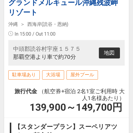
グランドメルキュール沖縄残波岬
リゾート
沖縄
西海岸(読谷・恩納)
In 15:00 / Out 11:00
中頭郡読谷村宇座１５７５
地図
那覇空港より車で約70分
駐車場あり
大浴場
屋外プール
旅行代金
（航空券+宿泊 2名1室ご利用時 大
人1名様あたり）
139,900～149,700
円
【スタンダープラン】スーペリアツ