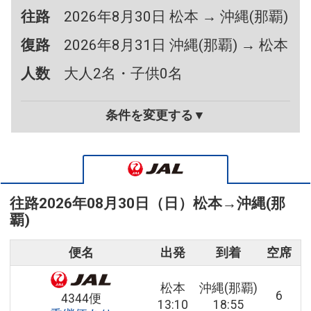
往路
2026年8月30日 松本 → 沖縄(那覇)
復路
2026年8月31日 沖縄(那覇) → 松本
人数
大人2名・子供0名
条件を変更する▼
往路
2026年08月30日（日）
松本
→
沖縄(那
覇)
便名
出発
到着
空席
松本
沖縄(那覇)
6
4344便
13:10
18:55