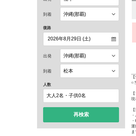
到着
復路
出発
到着
【
○
人数
【
現
【
再検索
・
・
運
ま