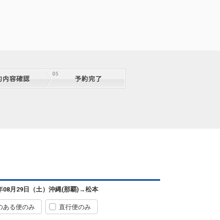
6年08月29日（土）
沖縄(那覇)
→
松本
のある便のみ
直行便のみ