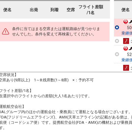
フライト差額
便名
出発
到着
空席
便名
/1名
5
条件に当てはまる空席または運航路線が見つかりま
乗継
せんでした。条件を変えて再検索してください。
5
乗継
空席状況】
:空席あり(9席以上) 1～8:残席数(1～8席) ×：予約不可
フライト差額/1名】
在選択中のフライトからの差額(大人1名あたり)です。
運航航空会社】
JALグループ内のほかの運航会社・乗務員にて運航となる場合がございます
FDA(フジドリームエアラインズ)、AMX(天草エアライン)の記載がある便は、提
航便（コードシェア便）です。提携航空会社(FDA・AMX)の機材および乗
す。