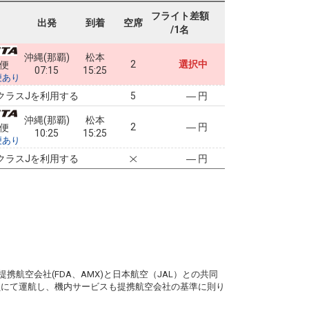
フライト差額
出発
到着
空席
/1名
沖縄(那覇)
松本
2
選択中
0便
07:15
15:25
便あり
クラスJを利用する
― 円
5
沖縄(那覇)
松本
2
― 円
2便
10:25
15:25
便あり
クラスJを利用する
― 円
。
携航空会社(FDA、AMX)と日本航空（JAL）との共同
務員にて運航し、機内サービスも提携航空会社の基準に則り