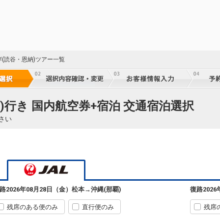
岸(読谷・恩納)ツアー一覧
)行き 国内航空券+宿泊 交通宿泊選択
さい
路
2026年08月28日（金）
松本
→
沖縄(那覇)
復路
202
残席のある便のみ
直行便のみ
残席