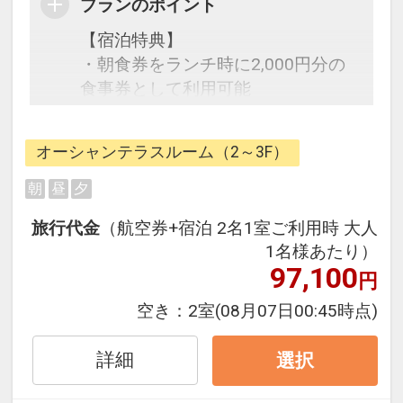
プランのポイント
【宿泊特典】
・朝食券をランチ時に2,000円分の
食事券として利用可能
・多種多様なサポートアイテム利用
OK※数に限りがございます。一部有
オーシャンテラスルーム（2～3F）
料アイテムあり
・屋外プール利用OK（4～10月）
朝
昼
夕
・Wi-Fi利用無料
旅行代金
（航空券+宿泊 2名1室ご利用時 大人
1名様あたり）
【連泊特典】
97,100
円
2連泊で館内利用券2,000円分付
（お1人様）
空き：
2室
(08月07日00:45時点)
3連泊で館内利用券3,000円分付
（お1人様）
詳細
選択
4連泊で館内利用券4,000円分付