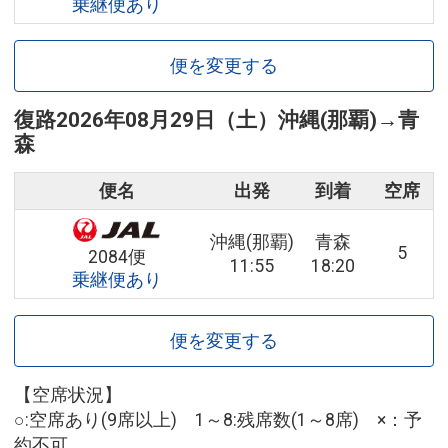
乗継便あり
便を変更する
復路
2026年08月29日（土）
沖縄(那覇)
→
青
森
便名
出発
到着
空席
沖縄(那覇)
青森
5
2084便
11:55
18:20
乗継便あり
便を変更する
【空席状況】
○:空席あり(9席以上) 1～8:残席数(1～8席) ×：予
約不可