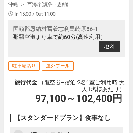
沖縄
西海岸(読谷・恩納)
In 15:00 / Out 11:00
国頭郡恩納村冨着志利黒崎原86-1
那覇空港より車で約60分(高速利用）
地図
駐車場あり
屋外プール
旅行代金
（航空券+宿泊 2名1室ご利用時 大
人1名様あたり）
97,100～102,400
円
【スタンダードプラン】食事なし