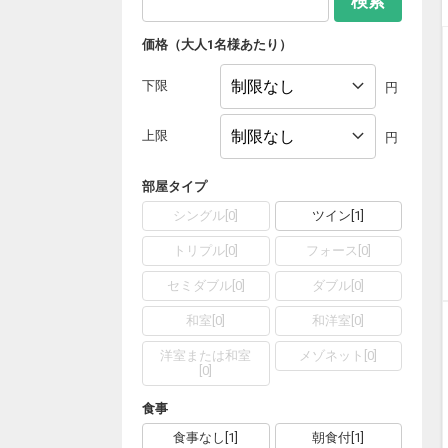
検索
価格（大人1名様あたり）
下限
円
上限
円
部屋タイプ
シングル
[
0
]
ツイン
[
1
]
トリプル
[
0
]
フォース
[
0
]
セミダブル
[
0
]
ダブル
[
0
]
和室
[
0
]
和洋室
[
0
]
洋室または和室
メゾネット
[
0
]
[
0
]
食事
食事なし
[
1
]
朝食付
[
1
]