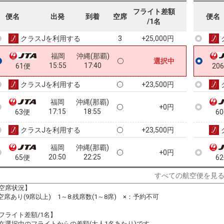
福岡
沖縄(那覇)
フライト差額
+9,000円
便名
出発
到着
空席
便名
12:55
14:45
57便
5
/1名
クラスJを利用する
+25,000円
3
福岡
沖縄(那覇)
選択中
15:55
17:40
61便
20
クラスJを利用する
+23,500円
福岡
沖縄(那覇)
+0円
17:15
18:55
63便
6
クラスJを利用する
+23,500円
福岡
沖縄(那覇)
+0円
20:50
22:25
65便
6
クラスJを利用する
+23,500円
8
すべての航空便を見
空席状況】
:空席あり(9席以上) 1～8:残席数(1～8席) ×：予約不可
フライト差額/1名】
在選択中のフライトからの差額(大人1名あたり)です。