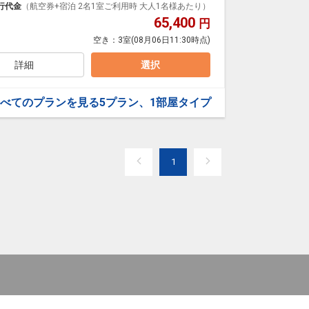
行代金
（航空券+宿泊 2名1室ご利用時 大人1名様あたり）
65,400
円
空き：
3室
(08月06日11:30時点)
ル・スポーツジム）滞在中料金不要でご利用OK（通常1
詳細
選択
ットメニュー・ブッフェ・和食・洋食よりチョイス）※
20～12/25洋食除外）
べてのプランを見る
5プラン、1部屋タイプ
可〈通常1台1泊500円〉
1