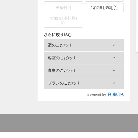
夕食付
[
0
]
1泊2食(夕朝)
[
1
]
1泊3食(夕朝昼)
[
0
]
さらに絞り込む
宿のこだわり
客室のこだわり
食事のこだわり
プランのこだわり