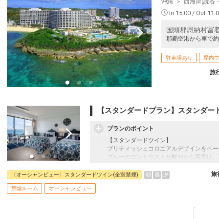
沖縄
西海岸(読谷
In 15:00 / Out 11:
国頭郡恩納村冨着1
那覇空港から車で約
駐車場あり
屋内
旅
【スタンダードプラン】スタンダー
プランのポイント
【スタンダードツイン】
ブリティッシュコロニアルデザインをベー
ブルーのコントラストが鮮やかな客室は、
☆宿泊者特典☆
旅
朝
昼
夕
〈オーシャンビュー〉スタンダードツイン(全室禁煙)
・2連泊以上でスパ施設（温泉・屋内プー
禁煙ルーム
オーシャンビュー
日1,500円）
・3連泊以上で滞在中夕食1回付（限定セ
和食、洋食定休日あり。要事前予約１（12/
・4連泊以上で滞在中駐車料金不要でご利用