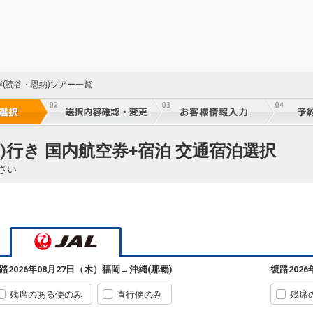
岸(読谷・恩納)ツアー一覧
)行き 国内航空券+宿泊 交通宿泊選択
5
さい
福岡
沖縄(那覇)
+9,000円
07:10
08:45
51便
5
クラスJを利用する
+25,000円
5
福岡
沖縄(那覇)
路
2026年08月27日（木）
福岡
→
沖縄(那覇)
復路
202
6
+16,200円
09:35
11:15
53便
5
残席のある便のみ
直行便のみ
残席
クラスJを利用する
+25,000円
3