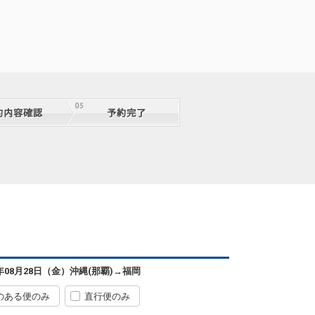
沖縄(那覇)
福岡
3
+22,200円
07:15
08:55
0便
クラスJを利用する
+21,200円
6
沖縄(那覇)
福岡
5
+18,100円
10:25
12:10
2便
クラスJを利用する
+21,200円
3
沖縄(那覇)
福岡
6年08月28日（金）
沖縄(那覇)
→
福岡
4
+8,700円
13:25
15:10
4便
のある便のみ
直行便のみ
クラスJを利用する
+40,000円
4