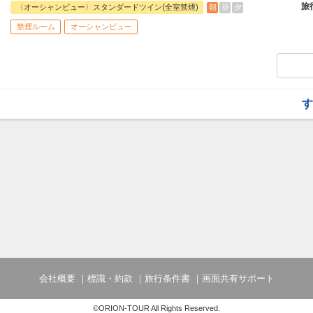
●朝食●
旅
朝
昼
夕
〈オーシャンビュー〉スタンダードツイン(全室禁煙)
和洋ブッフェor和定食
禁煙ルーム
オーシャンビュー
時間 6:30～10:30
☆宿泊者特典☆
・2連泊以上でスパ施設（温泉・屋内プー
日1,500円）
・3連泊以上で滞在中夕食1回付（限定セ
和食、洋食定休日あり。要事前予約１（12/
す
・4連泊以上で滞在中駐車料金不要でご利用
会社概要
標識・約款
旅行条件書
画面共有サポート
©ORION-TOUR All Rights Reserved.