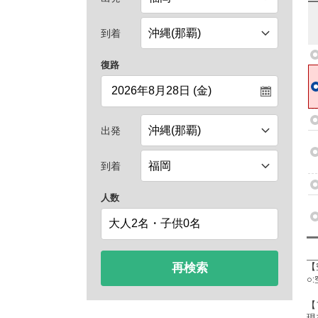
到着
復路
出発
到着
人数
再検索
【
○
【
現