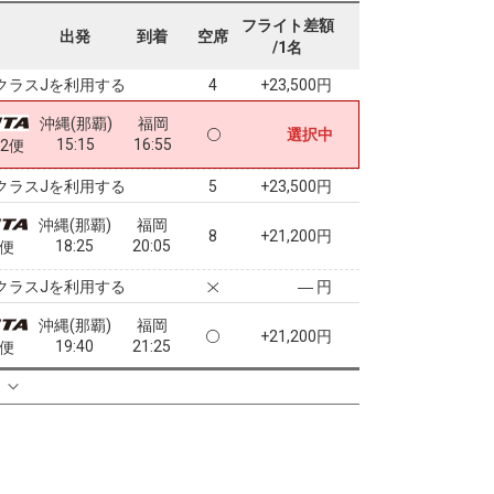
沖縄(那覇)
福岡
フライト差額
+20,500円
出発
到着
空席
14:50
16:30
8便
/1名
クラスJを利用する
+23,500円
4
沖縄(那覇)
福岡
選択中
15:15
16:55
62便
クラスJを利用する
+23,500円
5
沖縄(那覇)
福岡
8
+21,200円
18:25
20:05
0便
クラスJを利用する
― 円
沖縄(那覇)
福岡
+21,200円
19:40
21:25
2便
クラスJを利用する
+40,000円
る
7