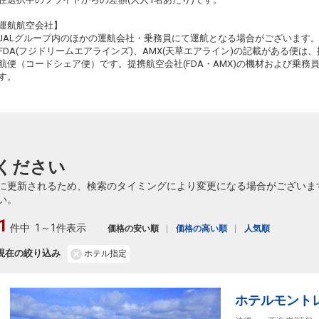
運航航空会社】
JALグループ内のほかの運航会社・乗務員にて運航となる場合がございます
FDA(フジドリームエアラインズ)、AMX(天草エアライン)の記載がある便は、提
航便（コードシェア便）です。提携航空会社(FDA・AMX)の機材および乗
す。
ください
に更新されるため、検索のタイミングにより変更になる場合がございま
い。
1
件中
1～1件表示
価格の安い順
価格の高い順
人気順
現在の絞り込み
ホテル指定
ホテルモント