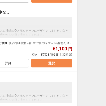
事なし
スに沖縄の空と海をテーマにデザインしました。白と
爽やかな休日を演出してくれます。
行代金
（航空券+宿泊 2名1室ご利用時 大人1名様あたり）
ム）滞在中料金不要でご利用OK（通常1日1,500円）
61,100
円
1泊500円）
空き：
3室
(08月06日11:30時点)
験チケット1回付き※4メニューの中から1メニュー利用
ボート・ビーチカヌーレンタル(30分）SUPレンタル
詳細
選択
・洋食・BBQからﾁｮｲｽ） 和食・洋食・BBQは定休日あ
(利用日ベース) ※BBQは7月8月は追加料金が発生しま
スに沖縄の空と海をテーマにデザインしました。白と
爽やかな休日を演出してくれます。