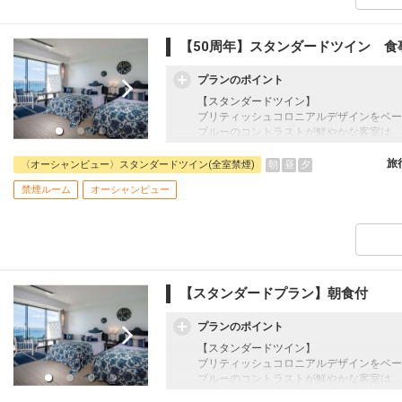
【50周年】スタンダードツイン 食
プランのポイント
【スタンダードツイン】
ブリティッシュコロニアルデザインをベー
ブルーのコントラストが鮮やかな客室は、
☆宿泊者特典☆
旅
朝
昼
夕
〈オーシャンビュー〉スタンダードツイン(全室禁煙)
・スパ施設（温泉・屋内プール・スポーツジ
禁煙ルーム
オーシャンビュー
・滞在中駐車料金不要でご利用可（通常1台
・2連泊特典：マリンアクティビティー体
可能。 （ドラゴンボート・キッズドラゴン
(30分））
・3連泊特典：夕食1回付き(ﾌﾞｯﾌｪ・和食
り 事前予約制 ※除外日：8/10-8/15
す。
【スタンダードプラン】朝食付
プランのポイント
【スタンダードツイン】
ブリティッシュコロニアルデザインをベー
ブルーのコントラストが鮮やかな客室は、