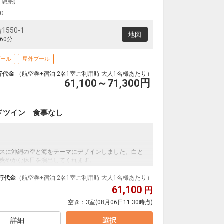
・恩納)
00
550-1
地図
60分
プール
屋外プール
行代金
（航空券+宿泊 2名1室ご利用時 大人1名様あたり）
61,100～71,300
円
ドツイン 食事なし
スに沖縄の空と海をテーマにデザインしました。白と
爽やかな休日を演出してくれます。
行代金
（航空券+宿泊 2名1室ご利用時 大人1名様あたり）
ル・スポーツジム）滞在中料金不要でご利用OK（通常1
61,100
円
空き：
3室
(08月06日11:30時点)
ットメニュー・ブッフェ・和食・洋食よりチョイス）※
20～12/25洋食除外）
可〈通常1台1泊500円〉
詳細
選択