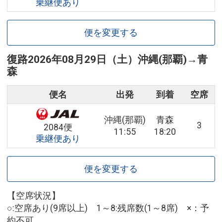
乗継便あり
便を変更する
復路
2026年08月29日（土）
沖縄(那覇)
→
青
森
便名
出発
到着
空席
沖縄(那覇)
青森
3
2084便
11:55
18:20
乗継便あり
便を変更する
【空席状況】
○:空席あり(9席以上) 1～8:残席数(1～8席) ×：予
約不可