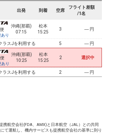
フライト差額
出発
到着
空席
/1名
沖縄(那覇)
松本
3
― 円
0便
07:15
15:25
便あり
クラスJを利用する
― 円
5
沖縄(那覇)
松本
2
選択中
2便
10:25
15:25
便あり
クラスJを利用する
― 円
2
。
携航空会社(FDA、AMX)と日本航空（JAL）との共同
務員にて運航し、機内サービスも提携航空会社の基準に則り