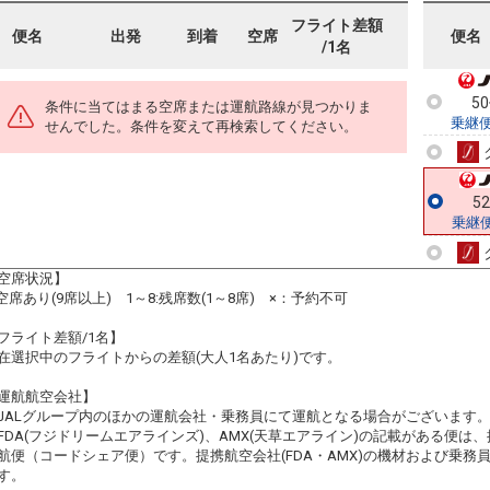
フライト差額
便名
出発
到着
空席
便名
/1名
5
条件に当てはまる空席または運航路線が見つかりま
乗継
せんでした。条件を変えて再検索してください。
5
乗継
空席状況】
:空席あり(9席以上) 1～8:残席数(1～8席) ×：予約不可
フライト差額/1名】
在選択中のフライトからの差額(大人1名あたり)です。
運航航空会社】
JALグループ内のほかの運航会社・乗務員にて運航となる場合がございます
FDA(フジドリームエアラインズ)、AMX(天草エアライン)の記載がある便は、提
航便（コードシェア便）です。提携航空会社(FDA・AMX)の機材および乗
す。