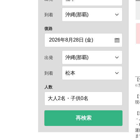
到着
復路
出発
到着
【
○
人数
【
現
【
再検索
・
・
運
ま