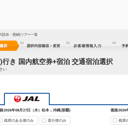
岸(読谷・恩納)ツアー一覧
)行き 国内航空券+宿泊 交通宿泊選択
さい
路
2026年08月27日（木）
松本
→
沖縄(那覇)
復路
202
残席のある便のみ
直行便のみ
残席