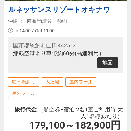
ルネッサンスリゾートオキナワ
沖縄
西海岸(読谷・恩納)
In 14:00 / Out 11:00
国頭郡恩納村山田3425-2
那覇空港より車で約60分(高速利用）
地図
駐車場あり
大浴場
屋内プール
屋外プール
旅行代金
（航空券+宿泊 2名1室ご利用時 大
人1名様あたり）
179,100～182,900
円