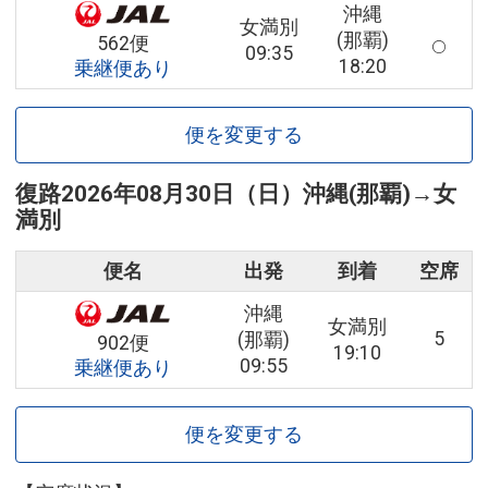
沖縄
女満別
(那覇)
562便
09:35
18:20
乗継便あり
便を変更する
復路
2026年08月30日（日）
沖縄(那覇)
→
女
満別
便名
出発
到着
空席
沖縄
女満別
5
(那覇)
902便
19:10
09:55
乗継便あり
便を変更する