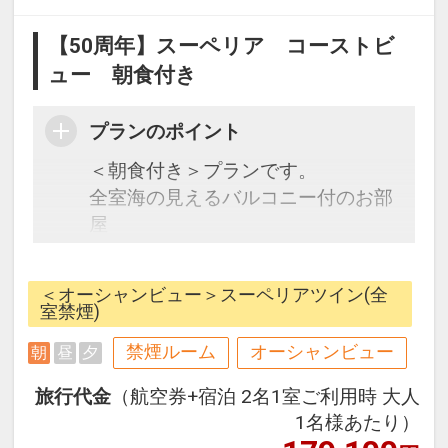
【50周年】スーペリア コーストビ
ュー 朝食付き
プランのポイント
＜朝食付き＞プランです。
全室海の見えるバルコニー付のお部
屋
マリンアクティビティや館内イベ
ントも充実！
＜オーシャンビュー＞スーペリアツイン(全
お子様向けサービスが充実！
室禁煙)
２連泊以上でお得な特典あり！
禁煙ルーム
オーシャンビュー
朝
昼
夕
＜Club Savvy又はSavvy Light対象プ
ラン＞
旅行代金
（航空券+宿泊 2名1室ご利用時 大人
Club Savvy（クラブサビー）とは、
1名様あたり）
リゾートステイをより快適に楽しん