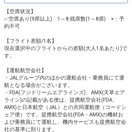
【空席状況】
○:空席あり(9席以上) 1～8:残席数(1～8席) ×：予
約不可
【フライト差額/1名】
現在選択中のフライトからの差額(大人1名あたり)で
す。
【運航航空会社】
・JALグループ内のほかの運航会社・乗務員にて運
航となる場合がございます。
・FDA(フジドリームエアラインズ)、AMX(天草エア
ライン)の記載がある便は、提携航空会社(FDA、
AMX)と日本航空（JAL）との共同運航便（コードシ
ェア便）です。提携航空会社(FDA・AMX)の機材お
よび乗務員にて運航し、機内サービスも提携航空会
社の基準に則ります。