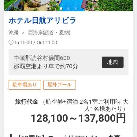
ホテル日航アリビラ
沖縄
西海岸(読谷・恩納)
In 15:00 / Out 11:00
中頭郡読谷村儀間600
地図
那覇空港より車で約70分
駐車場あり
屋外プール
旅行代金
（航空券+宿泊 2名1室ご利用時 大
人1名様あたり）
128,100～137,800
円