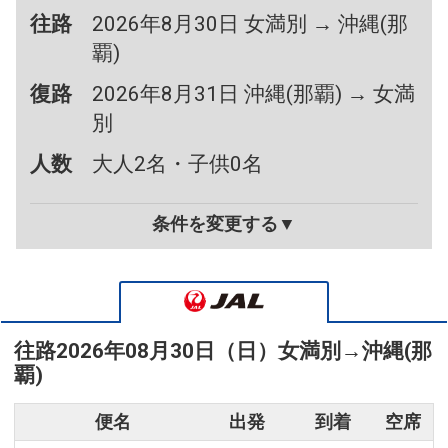
往路
2026年8月30日 女満別 → 沖縄(那
覇)
復路
2026年8月31日 沖縄(那覇) → 女満
別
人数
大人2名・子供0名
条件を変更する▼
往路
2026年08月30日（日）
女満別
→
沖縄(那
覇)
便名
出発
到着
空席