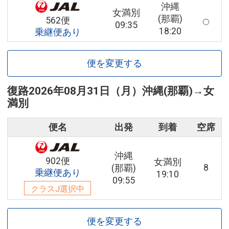
沖縄
女満別
(那覇)
562便
09:35
18:20
乗継便あり
便を変更する
復路
2026年08月31日（月）
沖縄(那覇)
→
女
満別
便名
出発
到着
空席
沖縄
902便
女満別
8
(那覇)
乗継便あり
19:10
09:55
クラスJ選択中
便を変更する