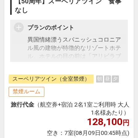
【50周年】スーペリアツイン 食事
なし
プランのポイント
異国情緒漂うスパニッシュコロニア
ル風の建物が特徴的なリゾートホテ
ル。ホテルの目の前は「アリビラブ
ルー」と称される沖縄本島屈指の透
明度を誇る海が広がっています♪
スーペリアツイン（全室禁煙）
朝
昼
夕
◆駐車場滞在中無料（通常1滞在
禁煙ルーム
1,000円）
旅行代金
（航空券+宿泊 2名1室ご利用時 大人
1名様あたり）
◆館内利用券お1人様に1枚プレゼン
128,100
円
ト（2026年4月以降）
ショップ・ラウンジにてご利用いた
空き：
7室
(08月09日00:45時点)