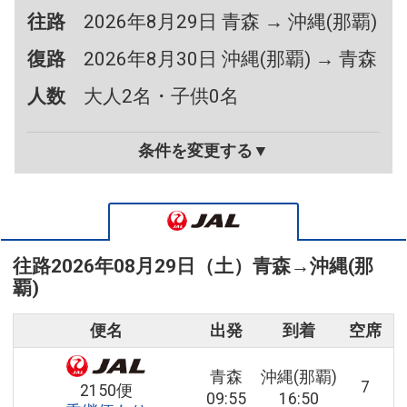
往路
2026年8月29日 青森 → 沖縄(那覇)
復路
2026年8月30日 沖縄(那覇) → 青森
人数
大人2名・子供0名
条件を変更する▼
往路
2026年08月29日（土）
青森
→
沖縄(那
覇)
便名
出発
到着
空席
青森
沖縄(那覇)
7
2150便
09:55
16:50