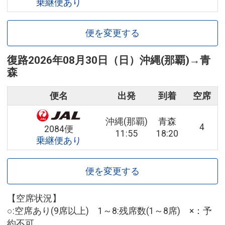
乗継便あり
便を変更する
復路
2026年08月30日（日）
沖縄(那覇)
→
青
森
便名
出発
到着
空席
沖縄(那覇)
青森
4
2084便
11:55
18:20
乗継便あり
便を変更する
【空席状況】
○:空席あり(9席以上) 1～8:残席数(1～8席) ×：予
約不可