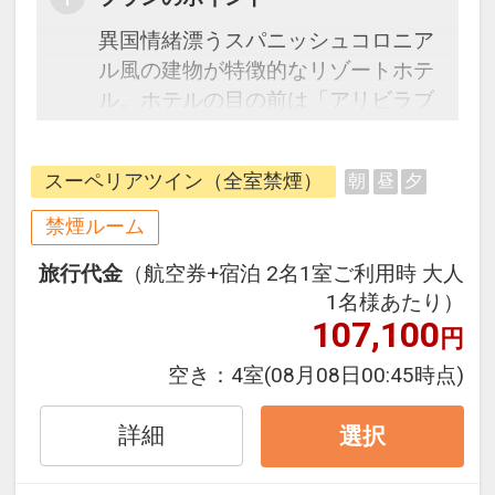
異国情緒漂うスパニッシュコロニア
ル風の建物が特徴的なリゾートホテ
ル。ホテルの目の前は「アリビラブ
ルー」と称される沖縄本島屈指の透
明度を誇る海が広がっています♪
スーペリアツイン（全室禁煙）
朝
昼
夕
◆駐車場滞在中無料（通常1滞在
禁煙ルーム
1,000円）
旅行代金
（航空券+宿泊 2名1室ご利用時 大人
1名様あたり）
◆館内利用券お1人様に1枚プレゼン
107,100
円
ト（2026年4月以降）
ショップ・ラウンジにてご利用いた
空き：
4室
(08月08日00:45時点)
だけます
詳細
選択
◆屋外プールがご滞在中無料
ビーチタオルや空気入れ（電動エ