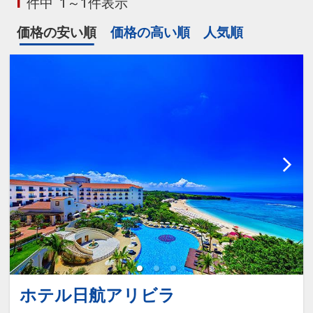
1
件中
1～1件表示
価格の安い順
価格の高い順
人気順
ホテル日航アリビラ