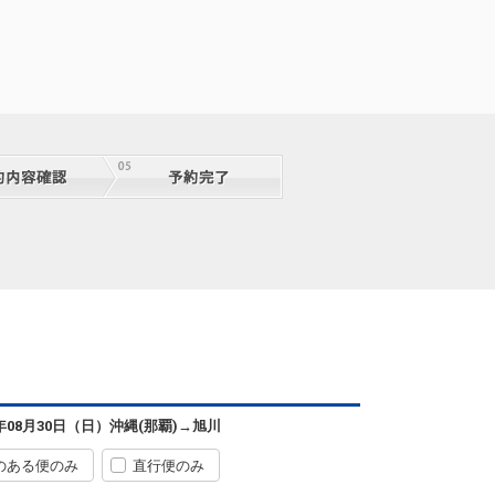
沖縄(那覇)
旭川
+2,300円
0便
07:20
15:40
便あり
クラスJを利用する
― 円
沖縄(那覇)
旭川
7
+2,300円
0便
07:20
12:45
便あり
クラスJを利用する
+21,900円
8
沖縄(那覇)
旭川
6年08月30日（日）
沖縄(那覇)
→
旭川
6
+0円
2便
09:55
15:40
便あり
のある便のみ
直行便のみ
クラスJを利用する
― 円