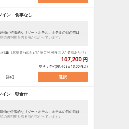
ョンプール滞在中1回無料
ツイン 食事なし
て￥500円がかかります。※おひとり/１泊あたり/全
建物が特徴的なリゾートホテル。ホテルの目の前は
指の透明度を誇る海が広がっています♪
）
行代金
（航空券+宿泊 2名1室ご利用時 大人1名様あたり）
26年4月以降）
167,200
円
す
空き：
4室
(08月08日13:00時点)
ンプ）もご利用いただけます
詳細
選択
ョンプール滞在中1回無料
ツイン 朝食付
て￥500円がかかります。※おひとり/１泊あたり/全
建物が特徴的なリゾートホテル。ホテルの目の前は
指の透明度を誇る海が広がっています♪
）