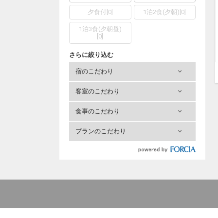
夕食付
[
0
]
1泊2食(夕朝)
[
0
]
1泊3食(夕朝昼)
[
0
]
さらに絞り込む
宿のこだわり
客室のこだわり
食事のこだわり
プランのこだわり