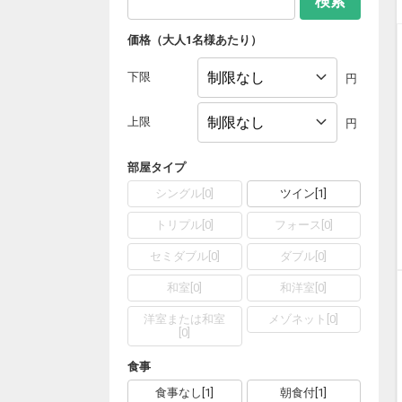
検索
価格（大人1名様あたり）
下限
円
上限
円
部屋タイプ
シングル
[
0
]
ツイン
[
1
]
トリプル
[
0
]
フォース
[
0
]
セミダブル
[
0
]
ダブル
[
0
]
和室
[
0
]
和洋室
[
0
]
洋室または和室
メゾネット
[
0
]
[
0
]
食事
食事なし
[
1
]
朝食付
[
1
]