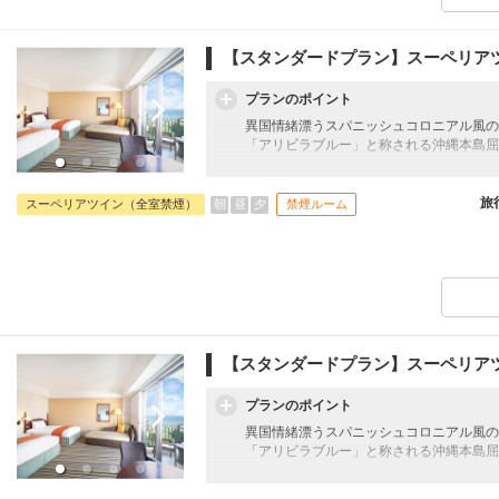
◆2連泊以上のお客様は屋内リラクゼーシ
【スタンダードプラン】スーペリア
■幼児４歳～５歳（未就学児）朝食料金とし
宿泊日 ※現地にてお支払下さい。
プランのポイント
異国情緒漂うスパニッシュコロニアル風の
「アリビラブルー」と称される沖縄本島屈
◆駐車場滞在中無料（通常1滞在1,000円
旅
朝
昼
夕
スーペリアツイン（全室禁煙）
禁煙ルーム
◆館内利用券お1人様に1枚プレゼント（20
ショップ・ラウンジにてご利用いただけま
◆屋外プールがご滞在中無料
ビーチタオルや空気入れ（電動エアーポ
◆2連泊以上のお客様は屋内リラクゼーシ
【スタンダードプラン】スーペリア
■幼児４歳～５歳（未就学児）朝食料金とし
宿泊日 ※現地にてお支払下さい。
プランのポイント
異国情緒漂うスパニッシュコロニアル風の
「アリビラブルー」と称される沖縄本島屈
◆駐車場滞在中無料（通常1滞在1,000円