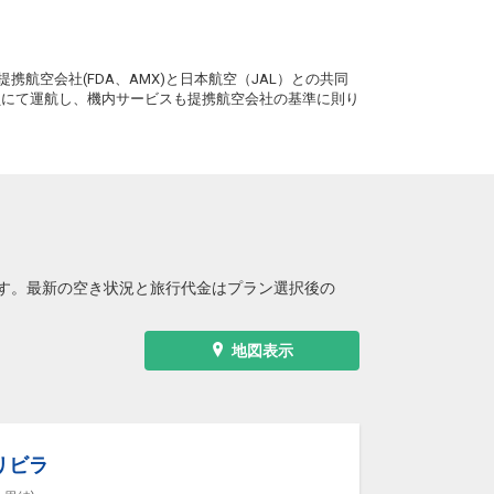
沖縄(那覇)
旭川
― 円
0便
13:10
19:15
。
便あり
携航空会社(FDA、AMX)と日本航空（JAL）との共同
クラスJを利用する
+45,800円
3
務員にて運航し、機内サービスも提携航空会社の基準に則り
沖縄(那覇)
旭川
+16,700円
2便
13:55
19:15
便あり
クラスJを利用する
+45,800円
3
す。最新の空き状況と旅行代金はプラン選択後の
地図表示
リビラ