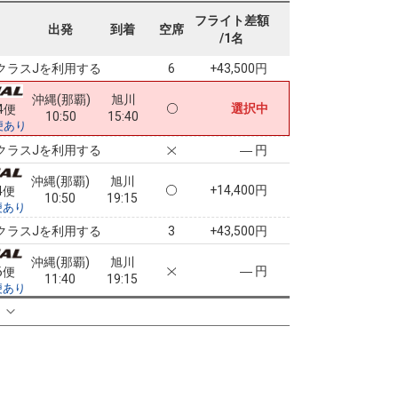
沖縄(那覇)
旭川
フライト差額
4
+7,300円
2便
出発
到着
空席
09:55
19:15
/1名
便あり
クラスJを利用する
+43,500円
6
沖縄(那覇)
旭川
選択中
4便
10:50
15:40
便あり
クラスJを利用する
― 円
沖縄(那覇)
旭川
+14,400円
4便
10:50
19:15
便あり
クラスJを利用する
+43,500円
3
沖縄(那覇)
旭川
― 円
6便
11:40
19:15
便あり
クラスJを利用する
+44,700円
る
3
沖縄(那覇)
旭川
― 円
8便
12:15
19:15
便あり
クラスJを利用する
+45,800円
3