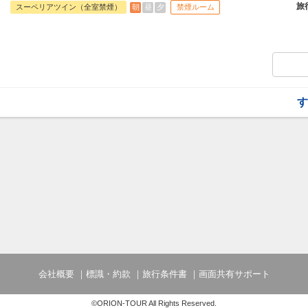
旅
朝
昼
夕
スーペリアツイン（全室禁煙）
禁煙ルーム
◆館内利用券お1人様に1枚プレゼント（20
ショップ・ラウンジにてご利用いただけま
◆屋外プールがご滞在中無料
ビーチタオルや空気入れ（電動エアーポ
◆2連泊以上のお客様は屋内リラクゼーシ
す
ップやアクティビティ、ラウンジ、レスト
■幼児４歳～５歳（未就学児）朝食料金とし
宿泊日 ※現地にてお支払下さい。
会社概要
標識・約款
旅行条件書
画面共有サポート
©ORION-TOUR All Rights Reserved.