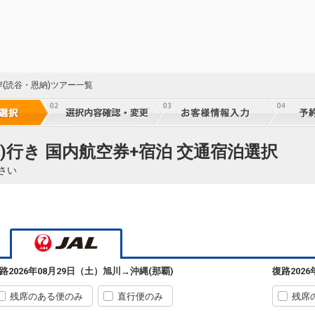
岸(読谷・恩納)ツアー一覧
90
)行き 国内航空券+宿泊 交通宿泊選択
乗継
さい
90
乗継
旭川
沖縄(那覇)
路
2026年08月29日（土）
旭川
→
沖縄(那覇)
復路
202
+2,300円
552便
90
09:50
16:25
乗継便あり
乗継
残席のある便のみ
直行便のみ
残席
クラスJを利用する
+19,200円
3