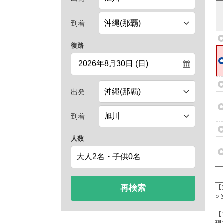
到着
復路
出発
到着
人数
再検索
【
○
【
現