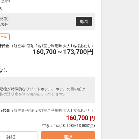
・恩納)
00
600
地図
70分
プール
行代金
（航空券+宿泊 2名1室ご利用時 大人1名様あたり）
160,700～173,700
円
なし
建物が特徴的なリゾートホテル。ホテルの目の前は
指の透明度を誇る海が広がっています♪
）
行代金
（航空券+宿泊 2名1室ご利用時 大人1名様あたり）
26年4月以降）
160,700
円
す
空き：
4室
(08月08日13:00時点)
ンプ）もご利用いただけます
詳細
選択