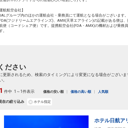
旭川
沖縄(那覇)
運航航空会社】
+2,300円
554便
91
13:40
22:30
JALグループ内のほかの運航会社・乗務員にて運航となる場合がございます
乗継便あり
乗継
FDA(フジドリームエアラインズ)、AMX(天草エアライン)の記載がある便は、提
クラスJを利用する
+19,200円
3
航便（コードシェア便）です。提携航空会社(FDA・AMX)の機材および乗
す。
旭川
沖縄(那覇)
+2,300円
556便
91
16:25
22:30
乗継便あり
乗継
クラスJを利用する
+50,200円
2
ください
に更新されるため、検索のタイミングにより変更になる場合がございま
い。
1
件中
1～1件表示
価格の安い順
価格の高い順
人気順
現在の絞り込み
ホテル指定
ホテル日航ア