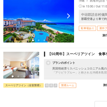
沖縄
西海岸(読谷
In 15:00 / Out 11:
中頭郡読谷村儀間
那覇空港より車で約
駐車場あり
屋外
旅
【50周年】スーペリアツイン 食事
プランのポイント
異国情緒漂うスパニッシュコロニアル風の
「アリビラブルー」と称される沖縄本島屈
◆駐車場滞在中無料（通常1滞在1,000円
旅
朝
昼
夕
スーペリアツイン（全室禁煙）
禁煙ルーム
◆館内利用券お1人様に1枚プレゼント（20
ショップ・ラウンジにてご利用いただけま
◆屋外プールがご滞在中無料
ビーチタオルや空気入れ（電動エアーポ