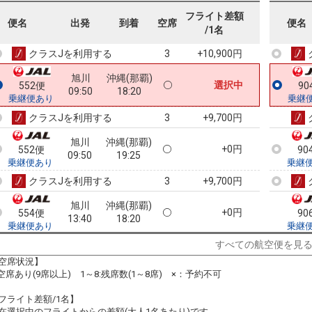
旭川
沖縄(那覇)
フライト差額
+1,200円
552便
90
便名
出発
到着
空席
便名
09:50
17:40
/1名
乗継便あり
乗継
クラスJを利用する
+10,900円
3
旭川
沖縄(那覇)
選択中
552便
90
09:50
18:20
乗継便あり
乗継
クラスJを利用する
+9,700円
3
旭川
沖縄(那覇)
+0円
552便
90
09:50
19:25
乗継便あり
乗継
クラスJを利用する
+9,700円
3
旭川
沖縄(那覇)
+0円
554便
90
13:40
18:20
乗継便あり
乗継
クラスJを利用する
+9,700円
2
すべての航空便を見
空席状況】
旭川
沖縄(那覇)
:空席あり(9席以上) 1～8:残席数(1～8席) ×：予約不可
+0円
554便
90
13:40
19:25
乗継便あり
乗継
フライト差額/1名】
クラスJを利用する
+16,900円
3
在選択中のフライトからの差額(大人1名あたり)です。