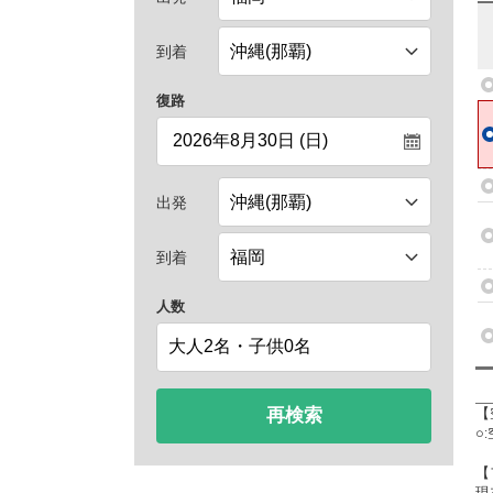
到着
復路
出発
到着
人数
再検索
【
○
【
現