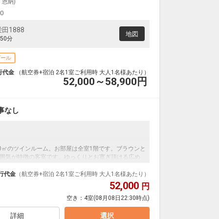
・恩納)
00
田1888
地図
50分
プール
行代金
（航空券+宿泊 2名1室ご利用時 大人1名様あたり）
52,000～58,900
円
事なし
30㎡のツインルーム。お部屋は全室1階です。ブラウンと
囲気が特徴の客室です。ゆっくりとお寛ぎ頂ける広め
。窓からは自然を眺め、心地よい癒しを感じながらお
行代金
（航空券+宿泊 2名1室ご利用時 大人1名様あたり）
52,000
円
空き：
4室
(08月08日22:30時点)
詳細
選択