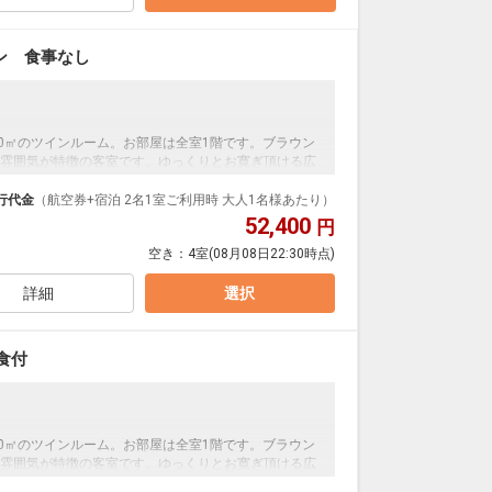
ン 食事なし
30㎡のツインルーム。お部屋は全室1階です。ブラウン
雰囲気が特徴の客室です。ゆっくりとお寛ぎ頂ける広
備。窓からは自然を眺め、心地よい癒しを感じながら
行代金
（航空券+宿泊 2名1室ご利用時 大人1名様あたり）
52,400
円
空き：
4室
(08月08日22:30時点)
詳細
選択
食付
30㎡のツインルーム。お部屋は全室1階です。ブラウン
雰囲気が特徴の客室です。ゆっくりとお寛ぎ頂ける広
備。窓からは自然を眺め、心地よい癒しを感じながら