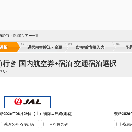
岸(読谷・恩納)ツアー一覧
)行き 国内航空券+宿泊 交通宿泊選択
さい
福岡
沖縄(那覇)
+9,500円
07:10
08:45
51便
クラスJを利用する
+25,800円
2
福岡
沖縄(那覇)
路
2026年08月29日（土）
福岡
→
沖縄(那覇)
復路
202
+9,500円
09:35
11:15
53便
残席のある便のみ
直行便のみ
残席
クラスJを利用する
+25,800円
6