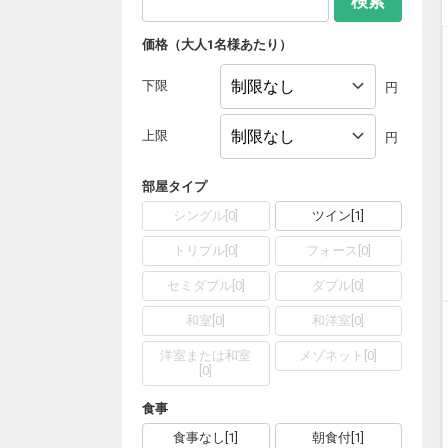
検索
価格（大人1名様あたり）
下限
円
上限
円
部屋タイプ
シングル
[
0
]
ツイン
[
1
]
トリプル
[
0
]
フォース
[
0
]
セミダブル
[
0
]
ダブル
[
0
]
和室
[
0
]
和洋室
[
0
]
洋室または和室
メゾネット
[
0
]
[
0
]
食事
食事なし
[
1
]
朝食付
[
1
]