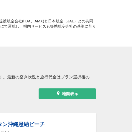
+12,300円
15:15
16:55
62便
。
クラスJを利用する
+18,800円
2
携航空会社(FDA、AMX)と日本航空（JAL）との共同
務員にて運航し、機内サービスも提携航空会社の基準に則り
沖縄(那覇)
福岡
― 円
18:25
20:05
0便
クラスJを利用する
+27,700円
4
沖縄(那覇)
福岡
2
+12,300円
19:40
21:25
2便
クラスJを利用する
+11,200円
4
す。最新の空き状況と旅行代金はプラン選択後の
地図表示
タン沖縄恩納ビーチ