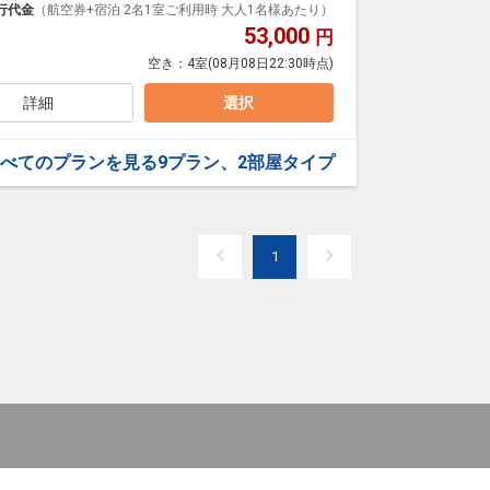
行代金
（航空券+宿泊 2名1室ご利用時 大人1名様あたり）
53,000
円
空き：
4室
(08月08日22:30時点)
トラン
ングをご用意しております。
詳細
選択
べてのプランを見る
9プラン、2部屋タイプ
1