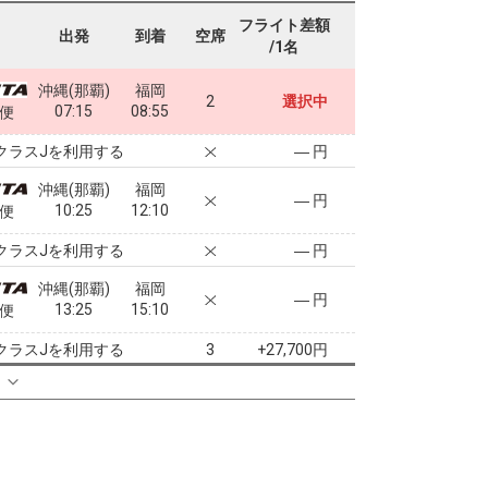
フライト差額
出発
到着
空席
/1名
沖縄(那覇)
福岡
2
選択中
07:15
08:55
0便
クラスJを利用する
― 円
沖縄(那覇)
福岡
― 円
10:25
12:10
2便
クラスJを利用する
― 円
沖縄(那覇)
福岡
― 円
13:25
15:10
4便
クラスJを利用する
+27,700円
3
る
沖縄(那覇)
福岡
2
+12,300円
14:50
16:30
8便
クラスJを利用する
+18,800円
2
沖縄(那覇)
福岡