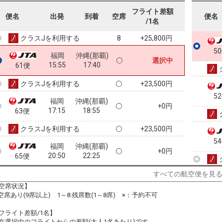
福岡
沖縄(那覇)
フライト差額
+9,500円
便名
出発
到着
空席
便名
12:55
14:45
57便
/1名
クラスJを利用する
+25,800円
8
5
福岡
沖縄(那覇)
選択中
15:55
17:40
61便
クラスJを利用する
+23,500円
5
福岡
沖縄(那覇)
+0円
17:15
18:55
63便
クラスJを利用する
+23,500円
5
福岡
沖縄(那覇)
+0円
20:50
22:25
65便
クラスJを利用する
+23,500円
すべての航空便を見
空席状況】
5
:空席あり(9席以上) 1～8:残席数(1～8席) ×：予約不可
フライト差額/1名】
在選択中のフライトからの差額(大人1名あたり)です。