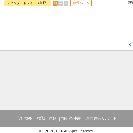
お過ごしいただけます。
旅
朝
昼
夕
スタンダードツイン（禁煙）
禁煙ルーム
●朝食●
明るく開放感のあるオーシャンビューレス
沖縄の旬の食材を盛り込んだ多彩なバイキ
時間 7:00～10:30(ラストイン10:00)
す
会社概要
標識・約款
旅行条件書
画面共有サポート
©ORION-TOUR All Rights Reserved.