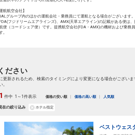
20
運航航空会社】
JALグループ内のほかの運航会社・乗務員にて運航となる場合がございます
FDA(フジドリームエアラインズ)、AMX(天草エアライン)の記載がある便は、提
航便（コードシェア便）です。提携航空会社(FDA・AMX)の機材および乗
す。
6
6
ください
に更新されるため、検索のタイミングにより変更になる場合がございま
い。
1
件中
1～1件表示
価格の安い順
価格の高い順
人気順
現在の絞り込み
ホテル指定
ベストウェス