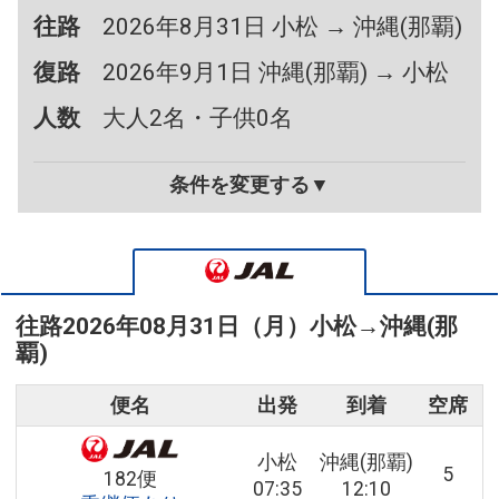
往路
2026年8月31日 小松 → 沖縄(那覇)
復路
2026年9月1日 沖縄(那覇) → 小松
人数
大人2名・子供0名
条件を変更する▼
往路
2026年08月31日（月）
小松
→
沖縄(那
覇)
便名
出発
到着
空席
小松
沖縄(那覇)
5
182便
07:35
12:10