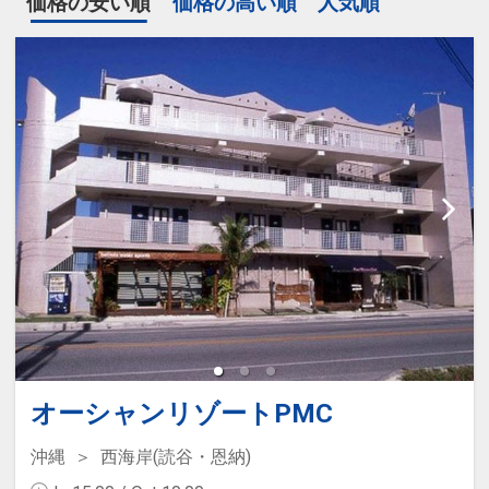
価格の安い順
価格の高い順
人気順
オーシャンリゾートPMC
沖縄
西海岸(読谷・恩納)