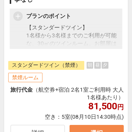
プランのポイント
【スタンダードツイン】
1名様から3名様までのご利用が可能
な、30㎡のツインルーム。お部屋は
全室1階です。ブラウンとホワイト
を基調とした静かで落ち着いた雰囲
スタンダードツイン（禁煙）
朝
昼
夕
気が特徴の客室です。ゆっくりとお
寛ぎ頂ける広めのバスルームやシモ
禁煙ルーム
ンズ社製ベットを完備。窓からは自
旅行代金
（航空券+宿泊 2名1室ご利用時 大人
然を眺め、心地よい癒しを感じなが
1名様あたり）
らお過ごしいただけます。
81,500
円
空き：
5室
(08月10日14:30時点)