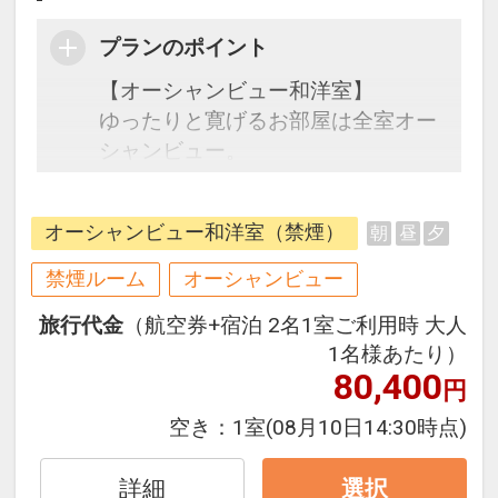
プランのポイント
【オーシャンビュー和洋室】
ゆったりと寛げるお部屋は全室オー
シャンビュー。
客室からは東シナ海が一望でき、心
地よい海風と潮の香りで癒されま
オーシャンビュー和洋室（禁煙）
朝
昼
夕
す。
グループやお子様連れのご家族での
禁煙ルーム
オーシャンビュー
ご利用に最適です。
旅行代金
（航空券+宿泊 2名1室ご利用時 大人
1名様あたり）
80,400
円
空き：
1室
(08月10日14:30時点)
詳細
選択