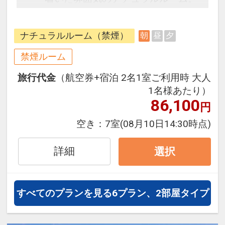
広々開放的な客室は、全室リノベー
ション済み。くつろぎと癒しの空間
ナチュラルルーム（禁煙）
朝
昼
夕
でゆったりとお過ごしください。
禁煙ルーム
●朝食●
旅行代金
（航空券+宿泊 2名1室ご利用時 大人
和洋ブッフェ
1名様あたり）
会場 1Ｆオールデイダイニング
86,100
円
「コラーロ」
時間 7:00～10:00(L.O.9:30)
空き：
7室
(08月10日14:30時点)
詳細
選択
すべてのプランを見る
6プラン、2部屋タイプ