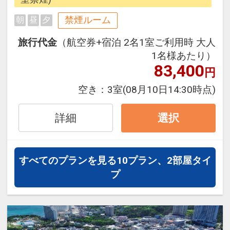
象に幼児施設使用料を設定し、朝
禁煙ルーム
朝
昼
夕
食・昼食・夕食（おとなの方のお食
事バイキングと同席に限る）やお子
旅行代金
（航空券+宿泊 2名1室ご利用時 大人
様用スリッパをご用意しておりま
1名様あたり）
す。
83,400
円
■幼児３歳～５歳（未就学児）幼児
空き：
3室
(08月10日14:30時点)
施設使用料※おひとり/１泊あたり/
￥2,200円（税込） 全宿泊日 ※
詳細
選択
現地にてお支払下さい。
★ホテルからのおもてなし★
すべてのプランを見る
10プラン、2部屋タイ
・朝食券をランチバイキングへ変更
プ
可。
・朝食券2枚で夕食バイキング変更
可。