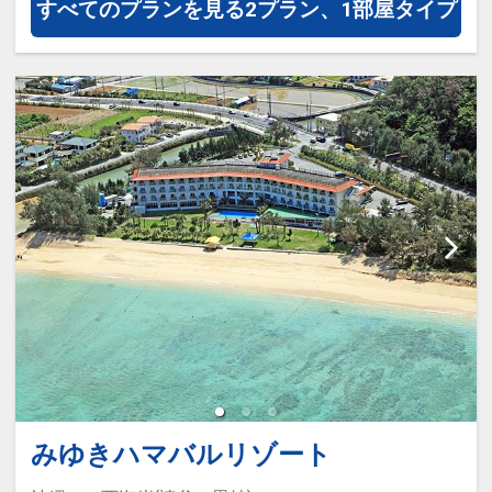
すべてのプランを見る
2プラン、1部屋タイプ
■添い寝の幼児３歳～５歳（未就学
児）幼児施設使用料※おひとり/１泊
あたり/￥1,000円 全宿泊日 ※現
地にてお支払下さい。
みゆきハマバルリゾート