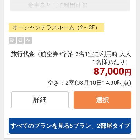
食事券として利用可能
・多種多様なサポートアイテム利用
OK※数に限りがございます。一部有
オーシャンテラスルーム（2～3F）
料アイテムあり
・屋外プール利用OK（4～10月）
朝
昼
夕
・Wi-Fi利用無料
旅行代金
（航空券+宿泊 2名1室ご利用時 大人
1名様あたり）
【連泊特典】
87,000
円
2連泊で館内利用券2,000円分付
（お1人様）
空き：
2室
(08月10日14:30時点)
3連泊で館内利用券3,000円分付
（お1人様）
詳細
選択
4連泊で館内利用券4,000円分付
（お1人様）
すべてのプランを見る
5プラン、2部屋タイプ
【お子様特典】