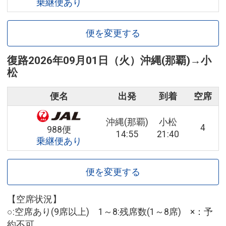
乗継便あり
便を変更する
復路
2026年09月01日（火）
沖縄(那覇)
→
小
松
便名
出発
到着
空席
沖縄(那覇)
小松
4
988便
14:55
21:40
乗継便あり
便を変更する
【空席状況】
○:空席あり(9席以上) 1～8:残席数(1～8席) ×：予
約不可