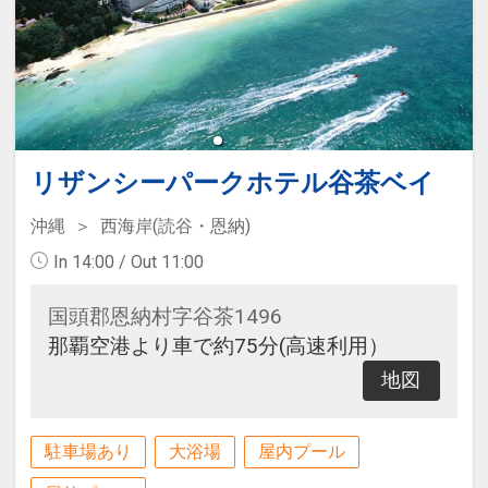
リザンシーパークホテル谷茶ベイ
沖縄
西海岸(読谷・恩納)
In 14:00 / Out 11:00
国頭郡恩納村字谷茶1496
那覇空港より車で約75分(高速利用）
地図
駐車場あり
大浴場
屋内プール