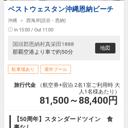
ベストウェスタン沖縄恩納ビーチ
沖縄
西海岸(読谷・恩納)
In 15:00 / Out 11:00
国頭郡恩納村真栄田1888
地図
那覇空港より車で約50分
駐車場あり
屋外プール
旅行代金
（航空券+宿泊 2名1室ご利用時 大
人1名様あたり）
81,500～88,400
円
【50周年】スタンダードツイン 食
事なし