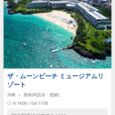
【２連泊特典】
・スイーツバイキング滞在中1回無
料、２連泊以上スパ滞在中1回無料
【３連泊特典】
・夕食バイキング1回無料
【４連泊特典】
・夕食バイキング滞在中１回無料
・スイーツバイキング滞在中１回無
料
ザ・ムーンビーチ ミュージアムリ
特典の詳細につきましてはホテルに
ゾート
直接お問い合わせくださいませ。
沖縄
西海岸(読谷・恩納)
In 14:00 / Out 11:00