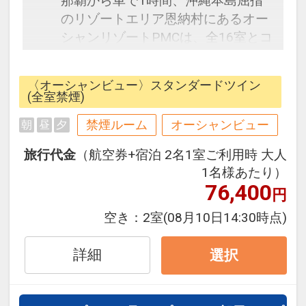
那覇から車で1時間、沖縄本島屈指
のリゾートエリア恩納村にあるオー
シャンリゾートPMCは、全16室とコ
ンパクトながらもダイビングショッ
プ・レストラン外観併設された、コ
〈オーシャンビュー〉スタンダードツイン
ンドミニアムタイプのホテルです。
(全室禁煙)
ここに泊まれば、食事もマリン体験
禁煙ルーム
オーシャンビュー
朝
昼
夕
も自由に楽しむことができます。
”暮らすように泊まって”沖縄を満喫
旅行代金
（航空券+宿泊 2名1室ご利用時 大人
してください。
1名様あたり）
76,400
円
恩納村前兼久港すぐ！すべてのおひ
空き：
2室
(08月10日14:30時点)
ゃから海を眺めることができます。
ダイビング・シュノーケルの出港場
詳細
選択
所なので、マリンスポーツを楽しむ
ことができます。