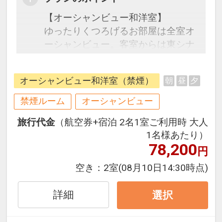
【オーシャンビュー和洋室】
ゆったりくつろげるお部屋は全室オ
ーシャンビュー。客室からは東シナ
海が一望でき、心地よい海風と潮の
香りで癒されます。グループやお子
オーシャンビュー和洋室（禁煙）
朝
昼
夕
様、お年寄り連れのご家族でのご利
用に最適です。
禁煙ルーム
オーシャンビュー
旅行代金
（航空券+宿泊 2名1室ご利用時 大人
駐車場、大浴場利用無料！
1名様あたり）
78,200
円
空き：
2室
(08月10日14:30時点)
詳細
選択