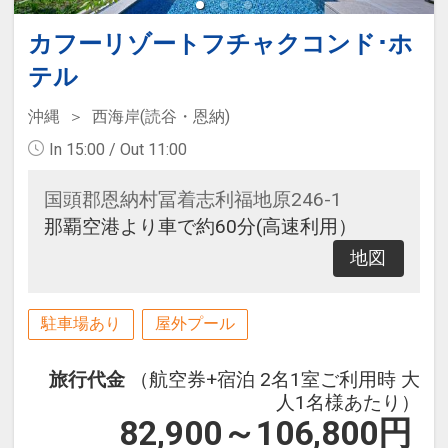
カフーリゾートフチャクコンド･ホ
テル
沖縄
西海岸(読谷・恩納)
In 15:00 / Out 11:00
国頭郡恩納村冨着志利福地原246-1
那覇空港より車で約60分(高速利用）
地図
駐車場あり
屋外プール
旅行代金
（航空券+宿泊 2名1室ご利用時 大
人1名様あたり）
82,900～106,800
円