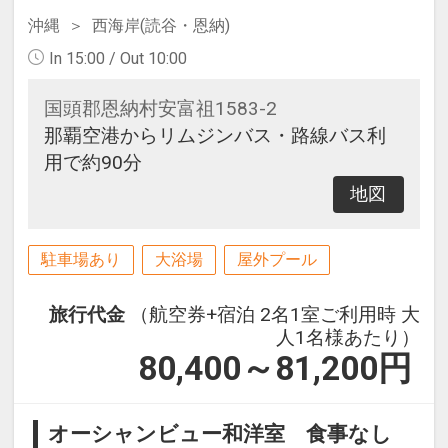
沖縄
西海岸(読谷・恩納)
In 15:00 / Out 10:00
国頭郡恩納村安富祖1583-2
那覇空港からリムジンバス・路線バス利
用で約90分
地図
駐車場あり
大浴場
屋外プール
旅行代金
（航空券+宿泊 2名1室ご利用時 大
人1名様あたり）
80,400～81,200
円
オーシャンビュー和洋室 食事なし