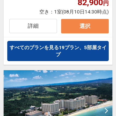
82,900
円
・多種多様なサポートアイテム利用
空き：
1室
(08月10日14:30時点)
OK※数に限りがございます。一部有
料アイテムあり。
詳細
選択
・屋外プール（4～10月）フィット
ネスジム、Wi-Fi利用無料。
・〈お子様特典〉無料で離乳食のご
すべてのプランを見る
19プラン、5部屋タイ
準備を致します。※保護者の方と同
プ
時にご利用の場合に限る。※要事前
予約。
・〈お子様特典〉お子様用ルームウ
ェア、スリッパご準備致します。