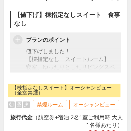
【値下げ】棟指定なしスイート 食事
なし
プランのポイント
値下げしました！
【棟指定なし スイートルーム】
寝室、ゆったりとしたリビングスペ
ースをそなえるお部屋。
〈連泊特典〉
【棟指定なしスイート】オーシャンビュー
2連泊で館内利用券2000円分付（お
（全室禁煙）
一人様）
禁煙ルーム
オーシャンビュー
朝
昼
夕
3連泊で館内利用券4000円分付（お
一人様）
旅行代金
（航空券+宿泊 2名1室ご利用時 大人
4連泊で館内利用券6000円分付（お
1名様あたり）
一人様）