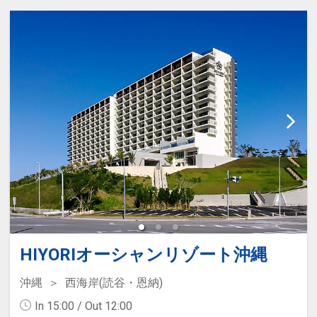
・無料で離乳食のご準備をいたしま
す※要事前予約
・お子様用ルームウェア、スリッパ
をご用意いたします
HIYORIオーシャンリゾート沖縄
沖縄
西海岸(読谷・恩納)
In 15:00 / Out 12:00