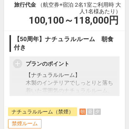
旅行代金
（航空券+宿泊 2名1室ご利用時 大
人1名様あたり）
100,100～118,000
円
【50周年】ナチュラルルーム 朝食
付き
プランのポイント
【ナチュラルルーム】
木製のインテリアでしっとりと落ち
着いた雰囲気のナチュラルルーム。
広々開放的な客室は、全室リノベー
ション済み。くつろぎと癒しの空間
ナチュラルルーム（禁煙）
朝
昼
夕
でゆったりとお過ごしください。
禁煙ルーム