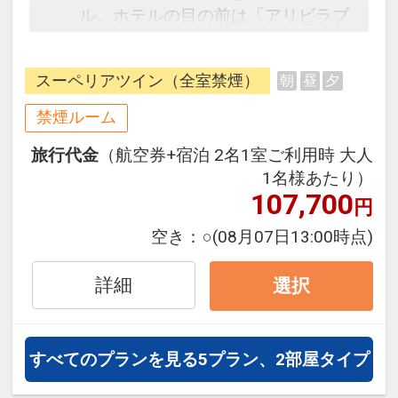
ル。ホテルの目の前は「アリビラブ
ルー」と称される沖縄本島屈指の透
明度を誇る海が広がっています♪
スーペリアツイン（全室禁煙）
朝
昼
夕
◆駐車場滞在中無料（通常1滞在
禁煙ルーム
1,000円）
旅行代金
（航空券+宿泊 2名1室ご利用時 大人
1名様あたり）
◆館内利用券お1人様に1枚プレゼン
107,700
円
ト（2026年4月以降）
ショップ・ラウンジにてご利用いた
空き：
○
(08月07日13:00時点)
だけます
詳細
選択
◆屋外プールがご滞在中無料
ビーチタオルや空気入れ（電動エ
アーポンプ）もご利用いただけます
すべてのプランを見る
5プラン、2部屋タイプ