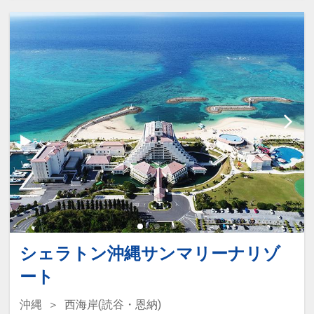
◆2連泊以上のお客様は屋内リラク
ゼーションプール滞在中1回無料
■幼児４歳～５歳（未就学児）朝食
料金として￥500円がかかります。
※おひとり/１泊あたり/全宿泊日
※現地にてお支払下さい。
シェラトン沖縄サンマリーナリゾ
ート
沖縄
西海岸(読谷・恩納)