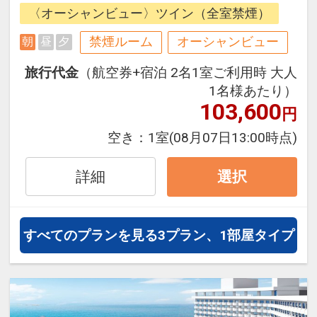
くつろぎのひと時をお届けする、広
〈オーシャンビュー〉ツイン（全室禁煙）
さ38～39㎡のスタイリッシュな客
室。海を望むバルコニー、ハリウッ
禁煙ルーム
オーシャンビュー
朝
昼
夕
ドツインベッド、広々としたワーク
旅行代金
（航空券+宿泊 2名1室ご利用時 大人
エリアを備えています。
1名様あたり）
103,600
円
ハイアットリージェンシー瀬良垣ア
空き：
1室
(08月07日13:00時点)
イランド沖縄は、沖縄本島屈指のビ
ーチリゾートである恩納村の美しい
詳細
選択
海に囲まれた瀬良垣島と、沖縄本島
が一本の橋で繋がりひとつのリゾー
トを構成する、ユニークなロケーシ
すべてのプランを見る
3プラン、1部屋タイプ
ョンを特徴としたリゾートホテルで
す。ユニークな環境と自然の魅力だ
けでなく、楽しみと驚きの溢れるダ
イニング、新しいチャレンジや学び