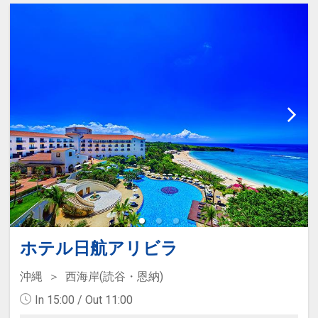
ティホットドッグやパンケーキとい
った自分好みにカスタマイズできる
料理など、津井手を伸ばしたくなる
ような豊富なラインナップ。
時間 6:30～10:00(Last in 9:30)
●ザ・ラウンジ●
15:00～ 18:00 樂遇（らぐ）／ｲﾌﾞﾆﾝ
ｸﾞｿｰｼｬﾙ 21:00～ 23:00 鳥渡（ちょ
っと）／ナイトキャップ
ご宿泊のお客様がどなたでもご利用
いただけるラウンジをご用意してお
ります。
ホテル日航アリビラ
ラウンジでは、スパークリングワイ
ン、赤ワインや白ワイン、ビールな
沖縄
西海岸(読谷・恩納)
どのお酒、コーヒー、紅茶、ハーブ
In 15:00 / Out 11:00
ウォーターなどのソフトドリンクに