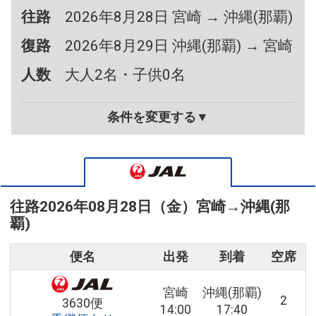
往路
2026年8月28日 宮崎 → 沖縄(那覇)
復路
2026年8月29日 沖縄(那覇) → 宮崎
人数
大人2名・子供0名
条件を変更する▼
往路
2026年08月28日（金）
宮崎
→
沖縄(那
覇)
便名
出発
到着
空席
宮崎
沖縄(那覇)
2
3630便
14:00
17:40