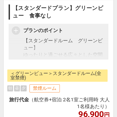
【スタンダードプラン】グリーンビ
ュー 食事なし
プランのポイント
【スタンダードルーム グリーンビ
ュー】
ゆったりと過ごせる広々とした空間
のスタンダードルーム。
＜グリーンビュー＞スタンダードルーム(全
※幼児（３歳～５歳）のお子様を対
室禁煙)
象に幼児施設使用料を設定し、朝
禁煙ルーム
朝
昼
夕
食・昼食・夕食（おとなの方のお食
事バイキングと同席に限る）やお子
旅行代金
（航空券+宿泊 2名1室ご利用時 大人
様用スリッパをご用意しておりま
1名様あたり）
す。
96,900
円