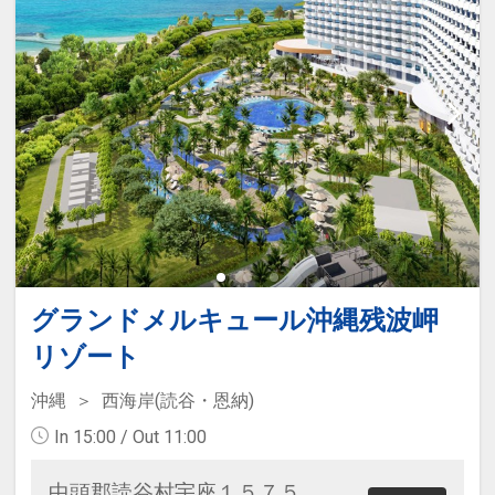
の機会を得られるアクティビティ。
好奇心駆り立てるコンテンツを瀬良
垣島の随所にご用意し、リラックス
と同時に、驚きと楽しさでエネルギ
ーが生まれる。“あなたが元気になる
リゾートホテルでありたい”、それが
ハイアットリージェンシー瀬良垣ア
イランド沖縄です。
★ホテルからのおもてなし★
・朝食をランチへ振り替え可能。
グランドメルキュール沖縄残波岬
（要事前申請）（限定メニュー）
リゾート
沖縄
西海岸(読谷・恩納)
In 15:00 / Out 11:00
中頭郡読谷村宇座１５７５