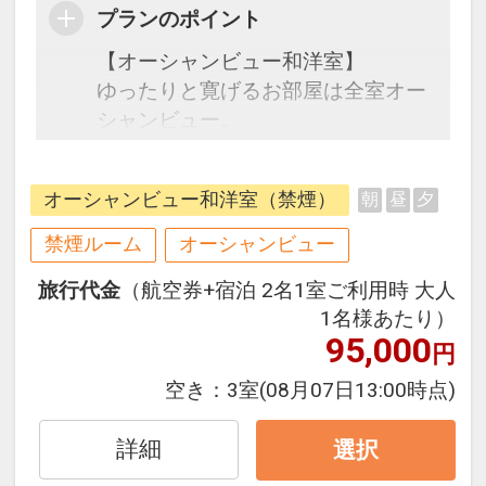
プランのポイント
【オーシャンビュー和洋室】
ゆったりと寛げるお部屋は全室オー
シャンビュー。
客室からは東シナ海が一望でき、心
地よい海風と潮の香りで癒されま
オーシャンビュー和洋室（禁煙）
朝
昼
夕
す。
グループやお子様連れのご家族での
禁煙ルーム
オーシャンビュー
ご利用に最適です。
旅行代金
（航空券+宿泊 2名1室ご利用時 大人
1名様あたり）
95,000
円
空き：
3室
(08月07日13:00時点)
詳細
選択