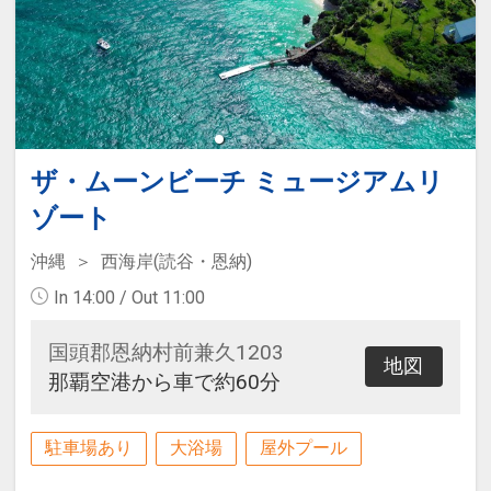
ザ・ムーンビーチ ミュージアムリ
ゾート
沖縄
西海岸(読谷・恩納)
In 14:00 / Out 11:00
国頭郡恩納村前兼久1203
地図
那覇空港から車で約60分
駐車場あり
大浴場
屋外プール