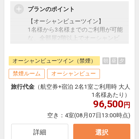
プランのポイント
【オーシャンビューツイン】
1名様から3名様までのご利用が可能
な、全部屋2階以上でオーシャンビ
ューの30㎡ツインルーム。ブラウン
とホワイトを基調とした静かで落ち
オーシャンビューツイン（禁煙）
朝
昼
夕
着いた雰囲気が特徴の客室です。ゆ
ったりとお寛ぎ頂ける広めのバスル
禁煙ルーム
オーシャンビュー
ームやシモンズ社製ベットを完備。
旅行代金
（航空券+宿泊 2名1室ご利用時 大人
窓からは海を眺め、心地よい癒しを
1名様あたり）
感じながらお過ごしいただけます。
96,500
円
空き：
4室
(08月07日13:00時点)
詳細
選択