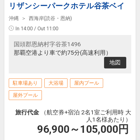
リザンシーパークホテル谷茶ベイ
沖縄
西海岸(読谷・恩納)
In 14:00 / Out 11:00
国頭郡恩納村字谷茶1496
那覇空港より車で約75分(高速利用）
地図
駐車場あり
大浴場
屋内プール
屋外プール
旅行代金
（航空券+宿泊 2名1室ご利用時 大
人1名様あたり）
96,900～105,000
円