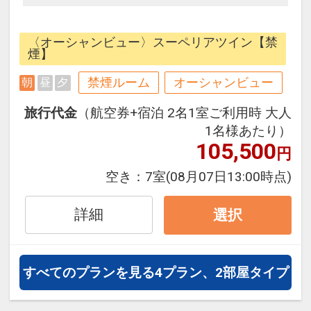
ナチュラルカラーを基調としたモダ
ンで居心地のいいインテリアと壁面
〈オーシャンビュー〉スーペリアツイン【禁
のアートをアクセントにした落ち着
煙】
いたデザイン。
禁煙ルーム
オーシャンビュー
朝
昼
夕
36㎡以上のゆったりとしたゲストル
ームと、客室から見える美しい景色
旅行代金
（航空券+宿泊 2名1室ご利用時 大人
は、四季の移ろい、風のにおい、人
1名様あたり）
生を彩る発券やまだ見ぬ感動と出会
105,500
円
う旅をもたらします。
空き：
7室
(08月07日13:00時点)
●朝食●
詳細
選択
和洋ビュッフェ
土地ならではの食材を活かし、歴史
や文化とともに受け継がれてきた
すべてのプランを見る
4プラン、2部屋タイプ
「郷土料理」は旅の楽しみのひと
つ。郷土料理はもちろんのこと、プ