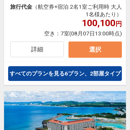
●朝食●
旅行代金
（航空券+宿泊 2名1室ご利用時 大人
和洋ブッフェ
1名様あたり）
会場 1Ｆオールデイダイニング
100,100
円
「コラーロ」
時間 7:00～10:00(L.O.9:30)
空き：
7室
(08月07日13:00時点)
詳細
選択
すべてのプランを見る
6プラン、2部屋タイプ