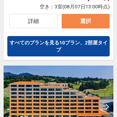
■幼児３歳～５歳（未就学児）幼児
空き：
3室
(08月07日13:00時点)
施設使用料※おひとり/１泊あたり/
￥2,200円（税込） 全宿泊日 ※
詳細
選択
現地にてお支払下さい。
★ホテルからのおもてなし★
すべてのプランを見る
10プラン、2部屋タイ
・朝食券をランチバイキングへ変更
プ
可。
・朝食券2枚で夕食バイキング変更
可。
【２連泊特典】
・スイーツバイキング滞在中1回無
料、２連泊以上スパ滞在中1回無料
【３連泊特典】
・夕食バイキング1回無料