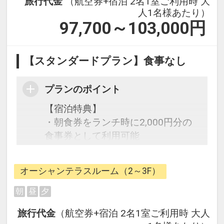
旅行代金
（航空券+宿泊 2名1室ご利用時 大
人1名様あたり）
97,700～103,000
円
【スタンダードプラン】食事なし
プランのポイント
【宿泊特典】
・朝食券をランチ時に2,000円分の
食事券として利用可能
・多種多様なサポートアイテム利用
OK※数に限りがございます。一部有
オーシャンテラスルーム（2～3F）
料アイテムあり
・屋外プール利用OK（4～10月）
朝
昼
夕
・Wi-Fi利用無料
旅行代金
（航空券+宿泊 2名1室ご利用時 大人