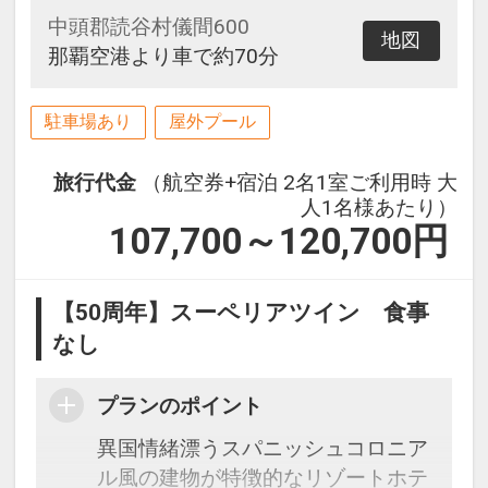
おつまみを無料でご用意しておりま
中頭郡読谷村儀間600
地図
す。
那覇空港より車で約70分
時間帯によってご提供内容が異なり
ますのでぜひ、時間を変えてご利用
駐車場あり
屋外プール
ください。
旅行代金
（航空券+宿泊 2名1室ご利用時 大
★ホテルからのおもてなし★
人1名様あたり）
・3連泊以上ディナーバイキング1回
107,700～120,700
円
付
・駐車場利用無料
【50周年】スーペリアツイン 食事
なし
プランのポイント
異国情緒漂うスパニッシュコロニア
ル風の建物が特徴的なリゾートホテ