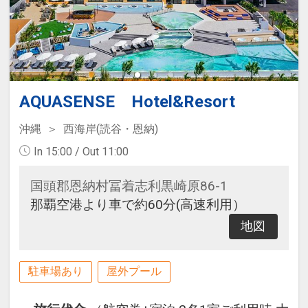
【４連泊特典】
・夕食バイキング滞在中１回無料
・スイーツバイキング滞在中１回無
料
AQUASENSE Hotel&Resort
特典の詳細につきましてはホテルに
沖縄
西海岸(読谷・恩納)
直接お問い合わせくださいませ。
In 15:00 / Out 11:00
国頭郡恩納村冨着志利黒崎原86-1
那覇空港より車で約60分(高速利用）
地図
駐車場あり
屋外プール