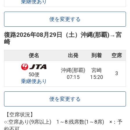
乗継便あり
便を変更する
復路
2026年08月29日（土）
沖縄(那覇)
→
宮
崎
便名
出発
到着
空席
沖縄(那覇)
宮崎
3
50便
07:15
15:20
乗継便あり
便を変更する
【空席状況】
○:空席あり(9席以上) 1～8:残席数(1～8席) ×：予
約不可