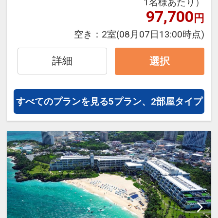
1名様あたり）
【連泊特典】
97,700
円
2連泊で館内利用券2,000円分付
（お1人様）
空き：
2室
(08月07日13:00時点)
3連泊で館内利用券3,000円分付
（お1人様）
詳細
選択
4連泊で館内利用券4,000円分付
（お1人様）
すべてのプランを見る
5プラン、2部屋タイプ
【お子様特典】
・無料で離乳食のご準備をいたしま
す※要事前予約
・お子様用ルームウェア、スリッパ
をご用意いたします