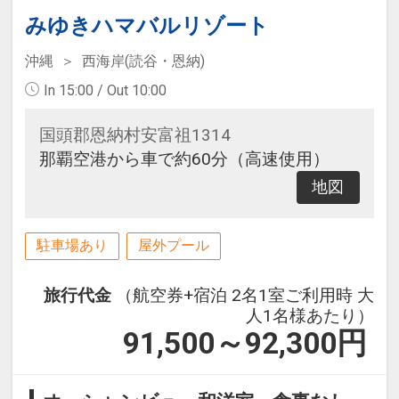
みゆきハマバルリゾート
沖縄
西海岸(読谷・恩納)
In 15:00 / Out 10:00
国頭郡恩納村安富祖1314
那覇空港から車で約60分（高速使用）
地図
駐車場あり
屋外プール
旅行代金
（航空券+宿泊 2名1室ご利用時 大
人1名様あたり）
91,500～92,300
円