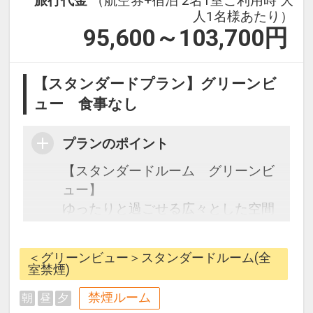
旅行代金
（航空券+宿泊 2名1室ご利用時 大
人1名様あたり）
95,600～103,700
円
【スタンダードプラン】グリーンビ
ュー 食事なし
プランのポイント
【スタンダードルーム グリーンビ
ュー】
ゆったりと過ごせる広々とした空間
のスタンダードルーム。
＜グリーンビュー＞スタンダードルーム(全
※幼児（３歳～５歳）のお子様を対
室禁煙)
象に幼児施設使用料を設定し、朝
禁煙ルーム
朝
昼
夕
食・昼食・夕食（おとなの方のお食