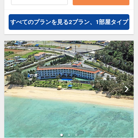
ことができます。
すべてのプランを見る
2プラン、1部屋タイプ
■添い寝の幼児３歳～５歳（未就学
児）幼児施設使用料※おひとり/１泊
あたり/￥1,000円 全宿泊日 ※現
地にてお支払下さい。