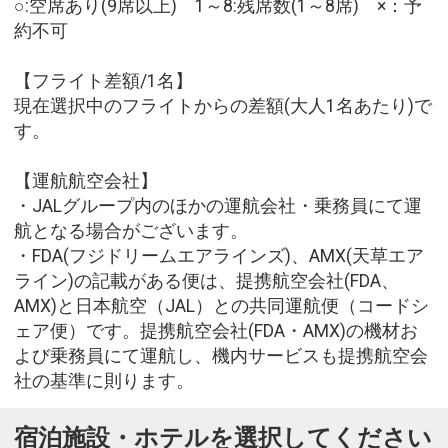
○:空席あり(9席以上) 1～8:残席数(1～8席) ×：予
約不可
【フライト差額/1名】
現在選択中のフライトからの差額(大人1名あたり)で
す。
【運航航空会社】
・JALグループ内のほかの運航会社・乗務員にて運
航となる場合がございます。
・FDA(フジドリームエアラインズ)、AMX(天草エア
ライン)の記載がある便は、提携航空会社(FDA、
AMX)と日本航空（JAL）との共同運航便（コードシ
ェア便）です。提携航空会社(FDA・AMX)の機材お
よび乗務員にて運航し、機内サービスも提携航空会
社の基準に則ります。
宿泊施設・ホテルを選択してください