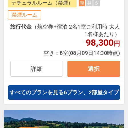
ナチュラルルーム（禁煙）
朝
昼
夕
でゆったりとお過ごしください。
禁煙ルーム
●朝食●
旅行代金
（航空券+宿泊 2名1室ご利用時 大人
和洋ブッフェ
1名様あたり）
会場 1Ｆオールデイダイニング
98,300
円
「コラーロ」
時間 7:00～10:00(L.O.9:30)
空き：
8室
(08月09日14:30時点)
詳細
選択
すべてのプランを見る
6プラン、2部屋タイプ