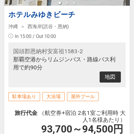
ホテルみゆきビーチ
沖縄
西海岸(読谷・恩納)
In 15:00 / Out 10:00
国頭郡恩納村安富祖1583-2
那覇空港からリムジンバス・路線バス利
用で約90分
地図
駐車場あり
大浴場
屋外プール
旅行代金
（航空券+宿泊 2名1室ご利用時 大
人1名様あたり）
93,700～94,500
円