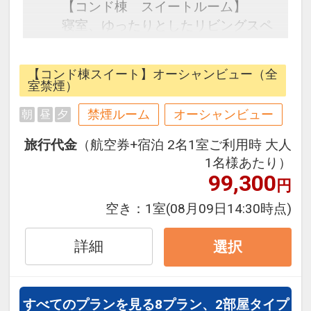
【コンド棟 スイートルーム】
寝室、ゆったりとしたリビングスペ
ースをそなえるお部屋。
【コンド棟スイート】オーシャンビュー（全
☆ご宿泊特典☆
室禁煙）
・多種多様なサポートアイテム利用
禁煙ルーム
オーシャンビュー
朝
昼
夕
OK※数に限りがございます。一部有
料アイテムあり。
旅行代金
（航空券+宿泊 2名1室ご利用時 大人
・屋外プール（4～10月）フィット
1名様あたり）
ネスジム、Wi-Fi利用無料。
99,300
円
・〈お子様特典〉無料で離乳食のご
空き：
1室
(08月09日14:30時点)
準備を致します。※保護者の方と同
時にご利用の場合に限る。※要事前
詳細
選択
予約。
・〈お子様特典〉お子様用ルームウ
ェア、スリッパご準備致します。
すべてのプランを見る
8プラン、2部屋タイプ
〈連泊特典〉