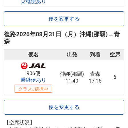
乗継便あり
便を変更する
復路
2026年08月31日（月）
沖縄(那覇)
→
青
森
便名
出発
到着
空席
906便
沖縄(那覇)
青森
6
乗継便あり
11:40
17:15
クラスJ選択中
便を変更する
【空席状況】