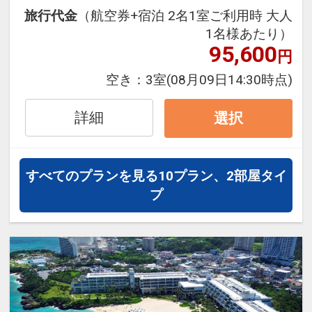
事バイキングと同席に限る）やお子
旅行代金
（航空券+宿泊 2名1室ご利用時 大人
様用スリッパをご用意しておりま
1名様あたり）
す。
95,600
円
■幼児３歳～５歳（未就学児）幼児
空き：
3室
(08月09日14:30時点)
施設使用料※おひとり/１泊あたり/
￥2,200円（税込） 全宿泊日 ※
詳細
選択
現地にてお支払下さい。
★ホテルからのおもてなし★
すべてのプランを見る
10プラン、2部屋タイ
・朝食券をランチバイキングへ変更
プ
可。
・朝食券2枚で夕食バイキング変更
可。
【２連泊特典】
・スイーツバイキング滞在中1回無
料、２連泊以上スパ滞在中1回無料