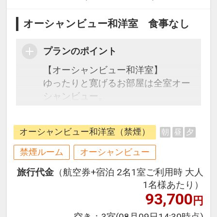
オーシャンビュー和洋室 食事なし
プランのポイント
【オーシャンビュー和洋室】
ゆったりと寛げるお部屋は全室オー
シャンビュー。
客室からは東シナ海が一望でき、心
地よい海風と潮の香りで癒されま
オーシャンビュー和洋室（禁煙）
朝
昼
夕
す。
グループやお子様連れのご家族での
禁煙ルーム
オーシャンビュー
ご利用に最適です。
旅行代金
（航空券+宿泊 2名1室ご利用時 大人
1名様あたり）
93,700
円
空き：
3室
(08月09日14:30時点)