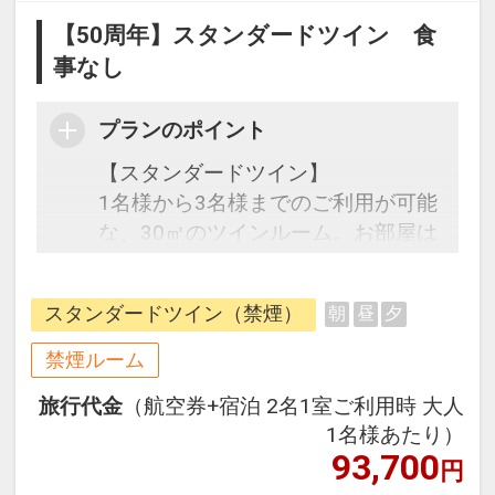
【50周年】スタンダードツイン 食
事なし
プランのポイント
【スタンダードツイン】
1名様から3名様までのご利用が可能
な、30㎡のツインルーム。お部屋は
全室1階です。ブラウンとホワイト
を基調とした静かで落ち着いた雰囲
スタンダードツイン（禁煙）
朝
昼
夕
気が特徴の客室です。ゆっくりとお
寛ぎ頂ける広めのバスルームやシモ
禁煙ルーム
ンズ社製ベットを完備。窓からは自
旅行代金
（航空券+宿泊 2名1室ご利用時 大人
然を眺め、心地よい癒しを感じなが
1名様あたり）
らお過ごしいただけます。
93,700
円