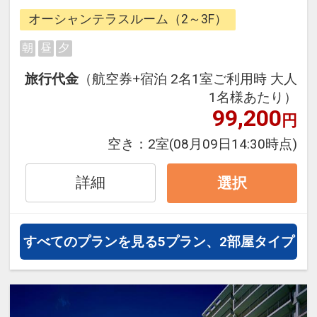
OK※数に限りがございます。一部有
オーシャンテラスルーム（2～3F）
料アイテムあり
・屋外プール利用OK（4～10月）
朝
昼
夕
・Wi-Fi利用無料
旅行代金
（航空券+宿泊 2名1室ご利用時 大人
1名様あたり）
【連泊特典】
99,200
円
2連泊で館内利用券2,000円分付
（お1人様）
空き：
2室
(08月09日14:30時点)
3連泊で館内利用券3,000円分付
（お1人様）
詳細
選択
4連泊で館内利用券4,000円分付
（お1人様）
すべてのプランを見る
5プラン、2部屋タイプ
【お子様特典】
・無料で離乳食のご準備をいたしま
す※要事前予約
・お子様用ルームウェア、スリッパ