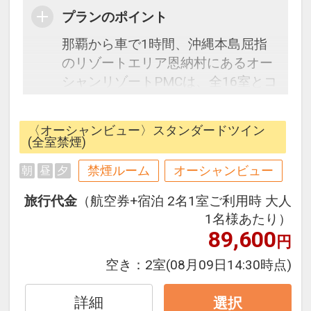
プランのポイント
那覇から車で1時間、沖縄本島屈指
のリゾートエリア恩納村にあるオー
シャンリゾートPMCは、全16室とコ
ンパクトながらもダイビングショッ
プ・レストラン外観併設された、コ
〈オーシャンビュー〉スタンダードツイン
ンドミニアムタイプのホテルです。
(全室禁煙)
ここに泊まれば、食事もマリン体験
禁煙ルーム
オーシャンビュー
朝
昼
夕
も自由に楽しむことができます。
”暮らすように泊まって”沖縄を満喫
旅行代金
（航空券+宿泊 2名1室ご利用時 大人
してください。
1名様あたり）
89,600
円
恩納村前兼久港すぐ！すべてのおひ
空き：
2室
(08月09日14:30時点)
ゃから海を眺めることができます。
ダイビング・シュノーケルの出港場
詳細
選択
所なので、マリンスポーツを楽しむ