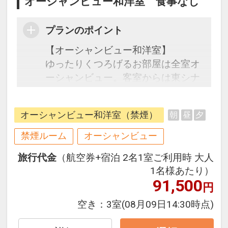
オーシャンビュー和洋室 食事なし
プランのポイント
【オーシャンビュー和洋室】
ゆったりくつろげるお部屋は全室オ
ーシャンビュー。客室からは東シナ
海が一望でき、心地よい海風と潮の
香りで癒されます。グループやお子
オーシャンビュー和洋室（禁煙）
朝
昼
夕
様、お年寄り連れのご家族でのご利
用に最適です。
禁煙ルーム
オーシャンビュー
旅行代金
（航空券+宿泊 2名1室ご利用時 大人
駐車場、大浴場利用無料！
1名様あたり）
91,500
円
空き：
3室
(08月09日14:30時点)