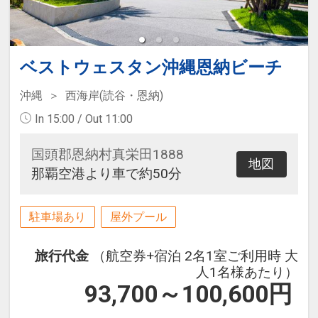
ベストウェスタン沖縄恩納ビーチ
沖縄
西海岸(読谷・恩納)
In 15:00 / Out 11:00
国頭郡恩納村真栄田1888
地図
那覇空港より車で約50分
駐車場あり
屋外プール
旅行代金
（航空券+宿泊 2名1室ご利用時 大
人1名様あたり）
93,700～100,600
円