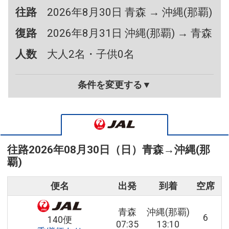
往路
2026年8月30日 青森 → 沖縄(那覇)
復路
2026年8月31日 沖縄(那覇) → 青森
人数
大人2名・子供0名
条件を変更する▼
往路
2026年08月30日（日）
青森
→
沖縄(那
覇)
便名
出発
到着
空席
青森
沖縄(那覇)
6
140便
07:35
13:10