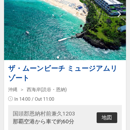
【３連泊特典】
・夕食バイキング1回無料
【４連泊特典】
・夕食バイキング滞在中１回無料
・スイーツバイキング滞在中１回無
料
ザ・ムーンビーチ ミュージアムリ
特典の詳細につきましてはホテルに
ゾート
直接お問い合わせくださいませ。
沖縄
西海岸(読谷・恩納)
In 14:00 / Out 11:00
国頭郡恩納村前兼久1203
地図
那覇空港から車で約60分