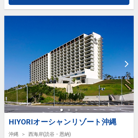
2連泊で館内利用券2000円分付（お
一人様）
3連泊で館内利用券4000円分付（お
一人様）
4連泊で館内利用券6000円分付（お
一人様）
HIYORIオーシャンリゾート沖縄
沖縄
西海岸(読谷・恩納)