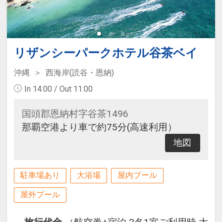
リザンシーパークホテル谷茶ベイ
沖縄
西海岸(読谷・恩納)
In 14:00 / Out 11:00
国頭郡恩納村字谷茶1496
那覇空港より車で約75分(高速利用）
地図
駐車場あり
大浴場
屋内プール
屋外プール