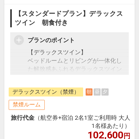
【スタンダードプラン】デラックス
ツイン 朝食付き
プランのポイント
【デラックスツイン】
ベッドルームとリビングが一体化し
た解放感あふれるデラックスツイン
の客室。
ゆったりとした造りの快適なスペー
デラックスツイン（禁煙）
朝
昼
夕
ス外観魅力です。
海が見渡せるバスルームにも自然光
禁煙ルーム
が降り注ぎ、爽やかなリゾート気分
旅行代金
（航空券+宿泊 2名1室ご利用時 大人
をご満喫いただけます。
1名様あたり）
102,600
円
デラックスツインはムーンオーシャ