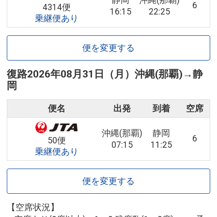
静岡
沖縄(那覇)
6
4314便
16:15
22:25
乗継便あり
便を変更する
復路
2026年08月31日（月）
沖縄(那覇)
→
静
岡
便名
出発
到着
空席
沖縄(那覇)
静岡
6
50便
07:15
11:25
乗継便あり
便を変更する
【空席状況】