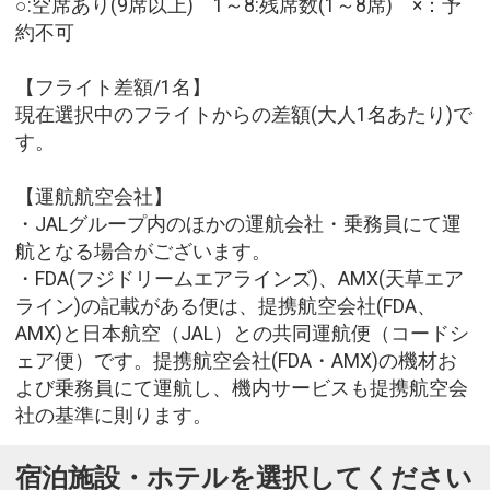
○:空席あり(9席以上) 1～8:残席数(1～8席) ×：予
約不可
【フライト差額/1名】
現在選択中のフライトからの差額(大人1名あたり)で
す。
【運航航空会社】
・JALグループ内のほかの運航会社・乗務員にて運
航となる場合がございます。
・FDA(フジドリームエアラインズ)、AMX(天草エア
ライン)の記載がある便は、提携航空会社(FDA、
AMX)と日本航空（JAL）との共同運航便（コードシ
ェア便）です。提携航空会社(FDA・AMX)の機材お
よび乗務員にて運航し、機内サービスも提携航空会
社の基準に則ります。
宿泊施設・ホテルを選択してください