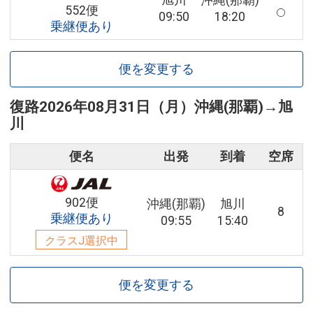
旭川
沖縄(那覇)
552便
09:50
18:20
乗継便あり
便を変更する
復路
2026年08月31日（月）
沖縄(那覇)
→
旭
川
便名
出発
到着
空席
902便
沖縄(那覇)
旭川
8
乗継便あり
09:55
15:40
クラスJ選択中
便を変更する