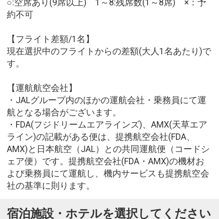
○:空席あり(9席以上) 1～8:残席数(1～8席) ×：予
約不可
【フライト差額/1名】
現在選択中のフライトからの差額(大人1名あたり)で
す。
【運航航空会社】
・JALグループ内のほかの運航会社・乗務員にて運
航となる場合がございます。
・FDA(フジドリームエアラインズ)、AMX(天草エア
ライン)の記載がある便は、提携航空会社(FDA、
AMX)と日本航空（JAL）との共同運航便（コードシ
ェア便）です。提携航空会社(FDA・AMX)の機材お
よび乗務員にて運航し、機内サービスも提携航空会
社の基準に則ります。
宿泊施設・ホテルを選択してください