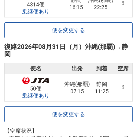
静岡
沖縄(那覇)
6
4314便
16:15
22:25
乗継便あり
便を変更する
復路
2026年08月31日（月）
沖縄(那覇)
→
静
岡
便名
出発
到着
空席
沖縄(那覇)
静岡
6
50便
07:15
11:25
乗継便あり
便を変更する
【空席状況】