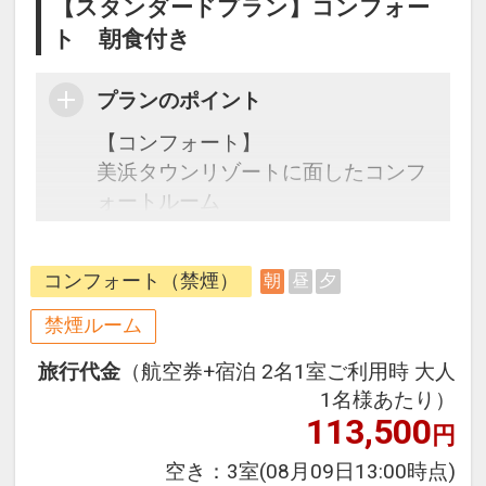
【スタンダードプラン】コンフォー
ト 朝食付き
プランのポイント
【コンフォート】
美浜タウンリゾートに面したコンフ
ォートルーム
広さ30㎡のスタイリッシュなワンル
ーム
コンフォート（禁煙）
朝
昼
夕
ハリウッドツインのゆったりとした
ベッドをご用意しております。
禁煙ルーム
旅行代金
（航空券+宿泊 2名1室ご利用時 大人
ホテル内には、県内外で活躍するア
1名様あたり）
ーティストの作品を配置。そしてグ
113,500
円
ルメやマリンアクティビティ、エン
ターテインメントなど文化と体験を
空き：
3室
(08月09日13:00時点)