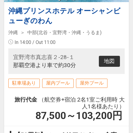
沖縄プリンスホテル オーシャンビ
ューぎのわん
沖縄
中部(北谷・宜野湾・沖縄・うるま)
In 14:00 / Out 11:00
宜野湾市真志喜２-28-１
地図
那覇空港より車で約30分
駐車場あり
屋内プール
屋外プール
旅行代金
（航空券+宿泊 2名1室ご利用時 大
人1名様あたり）
87,500～103,200
円