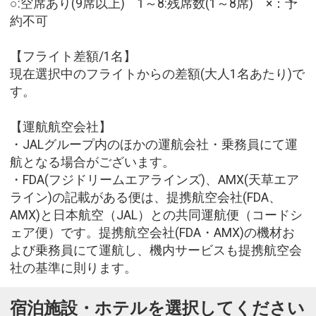
○:空席あり(9席以上) 1～8:残席数(1～8席) ×：予
約不可
【フライト差額/1名】
現在選択中のフライトからの差額(大人1名あたり)で
す。
【運航航空会社】
・JALグループ内のほかの運航会社・乗務員にて運
航となる場合がございます。
・FDA(フジドリームエアラインズ)、AMX(天草エア
ライン)の記載がある便は、提携航空会社(FDA、
AMX)と日本航空（JAL）との共同運航便（コードシ
ェア便）です。提携航空会社(FDA・AMX)の機材お
よび乗務員にて運航し、機内サービスも提携航空会
社の基準に則ります。
宿泊施設・ホテルを選択してください