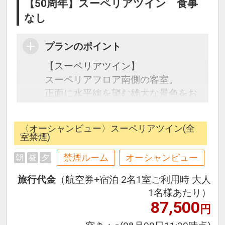
【50周年】スーペリアツイン 食事
なし
プランのポイント
【スーペリアツイン】
スーペリアフロア南側の客室。
正面に水平線を望む雄大な景色をお
楽しみください。
〈オーシャンビュー〉スーペリアツイン(全
☆宿泊者特典☆
室禁煙)
・2Fインフィニティプール・サウ
禁煙ルーム
オーシャンビュー
朝
昼
夕
ナ・岩盤浴・大浴場が滞在中無料
※岩盤浴、サウナも水着着用となり
旅行代金
（航空券+宿泊 2名1室ご利用時 大人
ます。
1名様あたり）
・お部屋へミネラルウォーターをご
87,500
円
用意（お一人様1本）