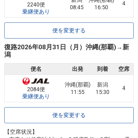
新潟
沖縄(那覇)
4
2240便
08:45
16:50
乗継便あり
便を変更する
復路
2026年08月31日（月）
沖縄(那覇)
→
新
潟
便名
出発
到着
空席
沖縄(那覇)
新潟
4
2084便
11:55
15:30
乗継便あり
便を変更する
【空席状況】