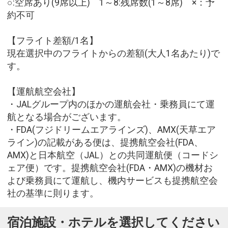
○:空席あり(9席以上) 1～8:残席数(1～8席) ×：予
約不可
【フライト差額/1名】
現在選択中のフライトからの差額(大人1名あたり)で
す。
【運航航空会社】
・JALグループ内のほかの運航会社・乗務員にて運
航となる場合がございます。
・FDA(フジドリームエアラインズ)、AMX(天草エア
ライン)の記載がある便は、提携航空会社(FDA、
AMX)と日本航空（JAL）との共同運航便（コードシ
ェア便）です。提携航空会社(FDA・AMX)の機材お
よび乗務員にて運航し、機内サービスも提携航空会
社の基準に則ります。
宿泊施設・ホテルを選択してください