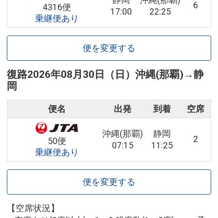
静岡
沖縄(那覇)
6
4316便
17:00
22:25
乗継便あり
便を変更する
復路
2026年08月30日（日）
沖縄(那覇)
→
静
岡
便名
出発
到着
空席
沖縄(那覇)
静岡
2
50便
07:15
11:25
乗継便あり
便を変更する
【空席状況】