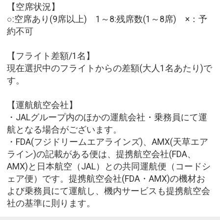
【空席状況】
○:空席あり(9席以上) 1～8:残席数(1～8席) ×：予
約不可
【フライト差額/1名】
現在選択中のフライトからの差額(大人1名あたり)で
す。
【運航航空会社】
・JALグループ内のほかの運航会社・乗務員にて運
航となる場合がございます。
・FDA(フジドリームエアラインズ)、AMX(天草エア
ライン)の記載がある便は、提携航空会社(FDA、
AMX)と日本航空（JAL）との共同運航便（コードシ
ェア便）です。提携航空会社(FDA・AMX)の機材お
よび乗務員にて運航し、機内サービスも提携航空会
社の基準に則ります。