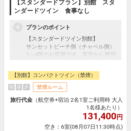
【スタンダードプラン】別館 スタ
ンダードツイン 食事なし
プランのポイント
【スタンダードツイン別館】
サンセットビーチ側（チャペル側）
3～4階のお部屋です。客室から眺望
は望めません。４名利用でご宿泊し
ても使い勝手のいいお部屋です。ご
【別館】コンパクトツイン（禁煙）
家族・グループ旅行に適していま
す。
禁煙ルーム
朝
昼
夕
旅行代金
（航空券+宿泊 2名1室ご利用時 大人
●お子様のご宿泊について●
1名様あたり）
6歳以上の添い寝のお客様は別途施
131,400
円
設利用料1,000円を現地にてお支払
いください。
空き：
6室
(08月07日11:30時点)