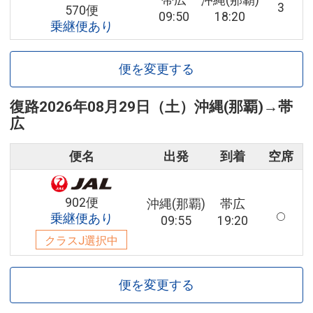
帯広
沖縄(那覇)
3
570便
09:50
18:20
乗継便あり
便を変更する
復路
2026年08月29日（土）
沖縄(那覇)
→
帯
広
便名
出発
到着
空席
902便
沖縄(那覇)
帯広
乗継便あり
09:55
19:20
クラスJ選択中
便を変更する