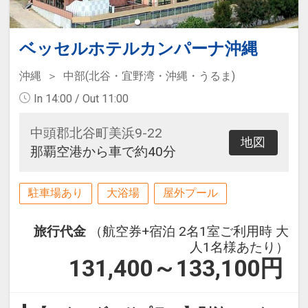
ベッセルホテルカンパーナ沖縄
沖縄
中部(北谷・宜野湾・沖縄・うるま)
In 14:00 / Out 11:00
中頭郡北谷町美浜9-22
地図
那覇空港から車で約40分
駐車場あり
大浴場
屋外プール
旅行代金
（航空券+宿泊 2名1室ご利用時 大
人1名様あたり）
131,400～133,100
円