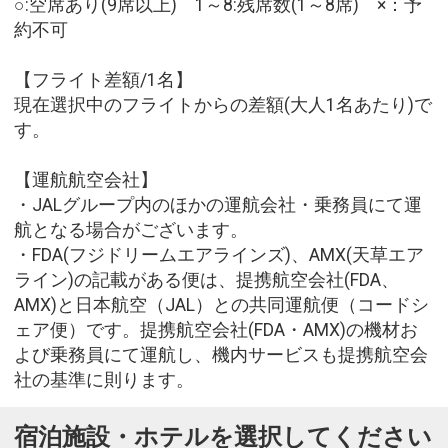
○:空席あり(9席以上) 1～8:残席数(1～8席) ×：予
約不可
【フライト差額/1名】
現在選択中のフライトからの差額(大人1名あたり)で
す。
【運航航空会社】
・JALグループ内のほかの運航会社・乗務員にて運
航となる場合がございます。
・FDA(フジドリームエアラインズ)、AMX(天草エア
ライン)の記載がある便は、提携航空会社(FDA、
AMX)と日本航空（JAL）との共同運航便（コードシ
ェア便）です。提携航空会社(FDA・AMX)の機材お
よび乗務員にて運航し、機内サービスも提携航空会
社の基準に則ります。
宿泊施設・ホテルを選択してください