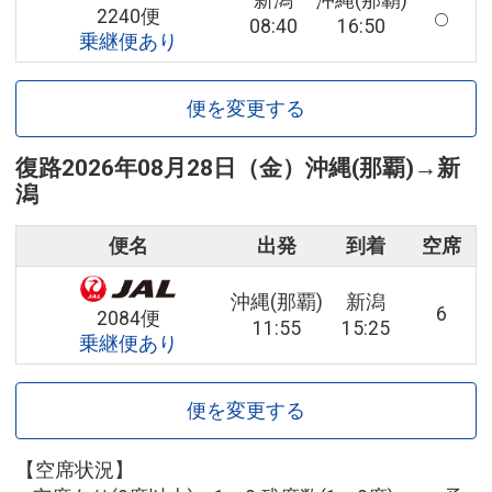
新潟
沖縄(那覇)
2240便
08:40
16:50
乗継便あり
便を変更する
復路
2026年08月28日（金）
沖縄(那覇)
→
新
潟
便名
出発
到着
空席
沖縄(那覇)
新潟
6
2084便
11:55
15:25
乗継便あり
便を変更する
【空席状況】