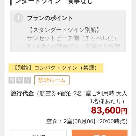
ンダードツイン 食事なし
プランのポイント
【スタンダードツイン別館】
サンセットビーチ側（チャペル側）
3～4階のお部屋です。客室から眺望
は望めません。４名利用でご宿泊し
ても使い勝手のいいお部屋です。ご
【別館】コンパクトツイン（禁煙）
家族・グループ旅行に適していま
す。
禁煙ルーム
朝
昼
夕
旅行代金
（航空券+宿泊 2名1室ご利用時 大人
●お子様のご宿泊について●
1名様あたり）
6歳以上の添い寝のお客様は別途施
83,600
円
設利用料1,000円を現地にてお支払
いください。
空き：
2室
(08月06日20:00時点)