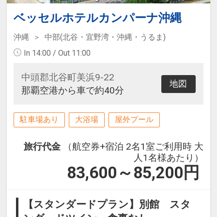
ベッセルホテルカンパーナ沖縄
沖縄
中部(北谷・宜野湾・沖縄・うるま)
In 14:00 / Out 11:00
中頭郡北谷町美浜9-22
地図
那覇空港から車で約40分
駐車場あり
大浴場
屋外プール
旅行代金
（航空券+宿泊 2名1室ご利用時 大
人1名様あたり）
83,600～85,200
円
【スタンダードプラン】別館 スタ