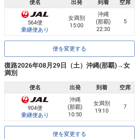
便名
出発
到着
空席
沖縄
女満別
5
(那覇)
564便
15:00
22:30
乗継便あり
便を変更する
復路
2026年08月29日（土）
沖縄(那覇)
→
女
満別
便名
出発
到着
空席
沖縄
女満別
7
(那覇)
904便
19:10
10:50
乗継便あり
便を変更する