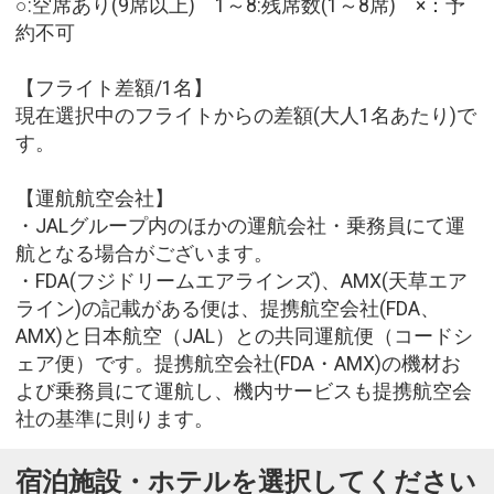
○:空席あり(9席以上) 1～8:残席数(1～8席) ×：予
約不可
【フライト差額/1名】
現在選択中のフライトからの差額(大人1名あたり)で
す。
【運航航空会社】
・JALグループ内のほかの運航会社・乗務員にて運
航となる場合がございます。
・FDA(フジドリームエアラインズ)、AMX(天草エア
ライン)の記載がある便は、提携航空会社(FDA、
AMX)と日本航空（JAL）との共同運航便（コードシ
ェア便）です。提携航空会社(FDA・AMX)の機材お
よび乗務員にて運航し、機内サービスも提携航空会
社の基準に則ります。
宿泊施設・ホテルを選択してください