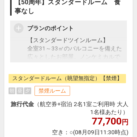
【50周年】スタンダードルーム 食
事なし
プランのポイント
【スタンダードツインルーム】
全室31～33㎡のバルコニーを備えた
広々としたお部屋。ノンケミカルで
シンプルなデザインが心地よい眠り
をお誘いします。
スタンダードルーム（眺望無指定）【禁煙】
●お子様のご宿泊について●
禁煙ルーム
朝
昼
夕
未就学児の添い寝に関しましては、
旅行代金
（航空券+宿泊 2名1室ご利用時 大人
大人1名様につきお子様1名様までは
1名様あたり）
料金を頂戴しておりません。ただ
77,700
円
し、4歳以上のお子様はお食事やス
パにてお子様料金が発生いたしま
空き：
○
(08月09日11:30時点)