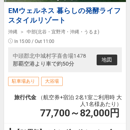
EMウェルネス 暮らしの発酵ライフ
スタイルリゾート
沖縄
中部(北谷・宜野湾・沖縄・うるま)
In 15:00 / Out 11:00
中頭郡北中城村字喜舎場1478
地図
那覇空港より車で約50分
駐車場あり
大浴場
旅行代金
（航空券+宿泊 2名1室ご利用時 大
人1名様あたり）
77,700～82,000
円