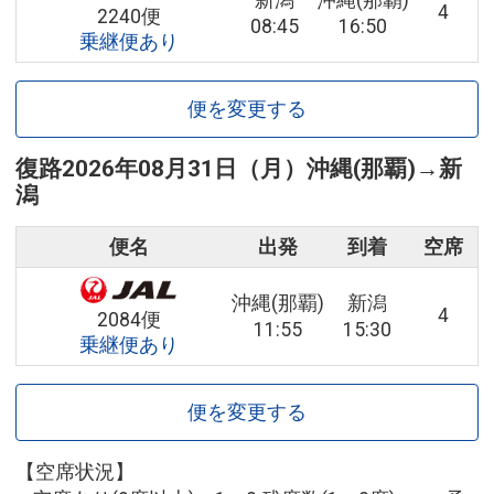
新潟
沖縄(那覇)
4
2240便
08:45
16:50
乗継便あり
便を変更する
復路
2026年08月31日（月）
沖縄(那覇)
→
新
潟
便名
出発
到着
空席
沖縄(那覇)
新潟
4
2084便
11:55
15:30
乗継便あり
便を変更する
【空席状況】