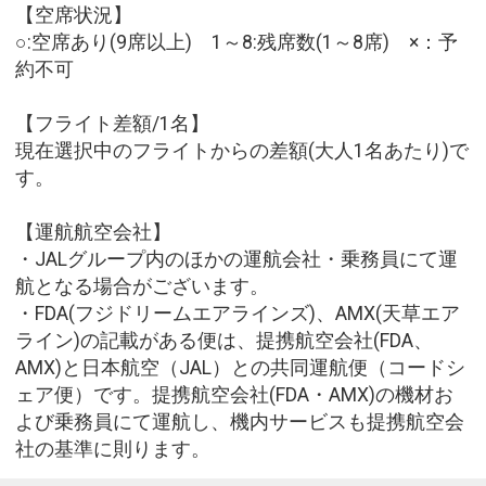
【空席状況】
○:空席あり(9席以上) 1～8:残席数(1～8席) ×：予
約不可
【フライト差額/1名】
現在選択中のフライトからの差額(大人1名あたり)で
す。
【運航航空会社】
・JALグループ内のほかの運航会社・乗務員にて運
航となる場合がございます。
・FDA(フジドリームエアラインズ)、AMX(天草エア
ライン)の記載がある便は、提携航空会社(FDA、
AMX)と日本航空（JAL）との共同運航便（コードシ
ェア便）です。提携航空会社(FDA・AMX)の機材お
よび乗務員にて運航し、機内サービスも提携航空会
社の基準に則ります。