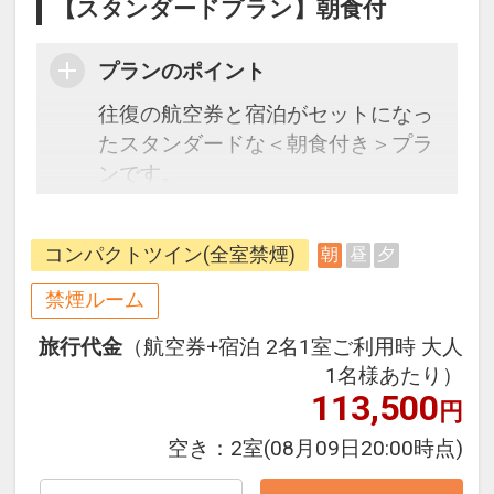
【スタンダードプラン】朝食付
プランのポイント
往復の航空券と宿泊がセットになっ
たスタンダードな＜朝食付き＞プラ
ンです。
フライトと宿泊を自由に組み合わせ
できるダイナミックパッケージだか
コンパクトツイン(全室禁煙)
朝
昼
夕
ら、一都市滞在はもちろん周遊旅行
にも最適！
禁煙ルーム
旅行期間中の1泊だけの宿泊や延
旅行代金
（航空券+宿泊 2名1室ご利用時 大人
泊・飛び泊なども自由自在です。
1名様あたり）
フライトは、安心のJAL（または
113,500
円
JALグループ）確約！フライトマイ
ル50%貯まります。
空き：
2室
(08月09日20:00時点)
オプションでレンタカーや現地交