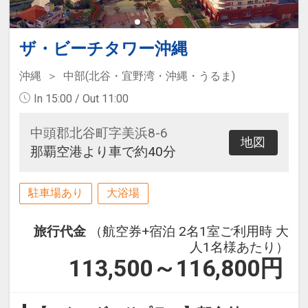
ザ・ビーチタワー沖縄
沖縄
中部(北谷・宜野湾・沖縄・うるま)
In 15:00 / Out 11:00
中頭郡北谷町字美浜8-6
地図
那覇空港より車で約40分
駐車場あり
大浴場
旅行代金
（航空券+宿泊 2名1室ご利用時 大
人1名様あたり）
113,500～116,800
円