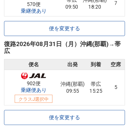
帯広
沖縄(那覇)
7
570便
09:50
18:20
乗継便あり
便を変更する
復路
2026年08月31日（月）
沖縄(那覇)
→
帯
広
便名
出発
到着
空席
902便
沖縄(那覇)
帯広
5
乗継便あり
09:55
15:25
クラスJ選択中
便を変更する