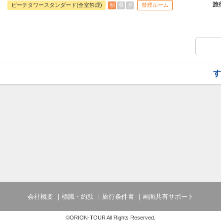
フライトは、安心のJAL（またはJALグ
旅
朝
昼
夕
ビーチタワースタンダード(全室禁煙)
禁煙ルーム
オプションでレンタカーや現地交通・体験
います。
す
会社概要
標識・約款
旅行条件書
画面共有サポート
©ORION-TOUR All Rights Reserved.