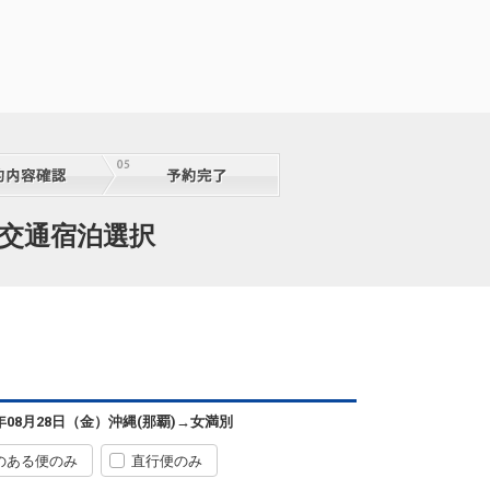
 交通宿泊選択
沖縄(那覇)
女満別
5
+2,300円
0便
07:20
14:10
便あり
6年08月28日（金）
沖縄(那覇)
→
女満別
クラスJを利用する
― 円
のある便のみ
直行便のみ
沖縄(那覇)
女満別
2
選択中