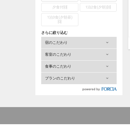
夕食付
[
0
]
1泊2食(夕朝)
[
0
]
1泊3食(夕朝昼)
[
0
]
さらに絞り込む
宿のこだわり
客室のこだわり
食事のこだわり
プランのこだわり