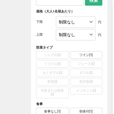
検索
価格（大人1名様あたり）
下限
円
上限
円
部屋タイプ
シングル
[
0
]
ツイン
[
1
]
トリプル
[
0
]
フォース
[
0
]
セミダブル
[
0
]
ダブル
[
0
]
和室
[
0
]
和洋室
[
0
]
洋室または和室
メゾネット
[
0
]
[
0
]
食事
食事なし
[
1
]
朝食付
[
1
]