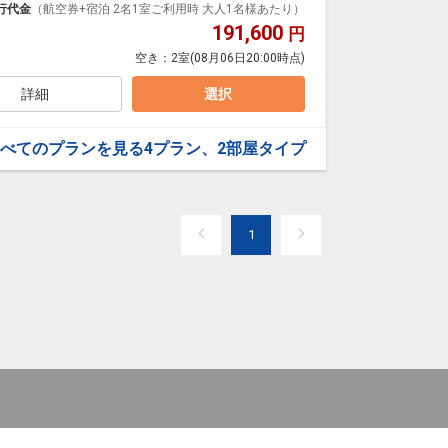
ループ）確約！フライトマイル50%貯まります。
行代金
（航空券+宿泊 2名1室ご利用時 大人1名様あたり）
プランなどの追加（同時予約）が可能なプランもござ
191,600
円
空き：
2室
(08月06日20:00時点)
詳細
選択
べてのプランを見る
4プラン、2部屋タイプ
1