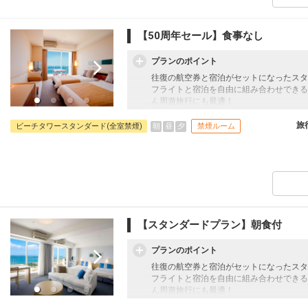
【50周年セール】食事なし
プランのポイント
往復の航空券と宿泊がセットになったスタ
フライトと宿泊を自由に組み合わせできる
ん周遊旅行にも最適！
旅行期間中の1泊だけの宿泊や延泊・飛び
フライトは、安心のJAL（またはJALグ
旅
朝
昼
夕
ビーチタワースタンダード(全室禁煙)
禁煙ルーム
オプションでレンタカーや現地交通・体験
います。
【スタンダードプラン】朝食付
プランのポイント
往復の航空券と宿泊がセットになったスタ
フライトと宿泊を自由に組み合わせできる
ん周遊旅行にも最適！
旅行期間中の1泊だけの宿泊や延泊・飛び