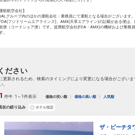
91
乗継
運航航空会社】
JALグループ内のほかの運航会社・乗務員にて運航となる場合がございます
FDA(フジドリームエアラインズ)、AMX(天草エアライン)の記載がある便は、提
航便（コードシェア便）です。提携航空会社(FDA・AMX)の機材および乗
す。
ください
に更新されるため、検索のタイミングにより変更になる場合がございま
い。
1
件中
1～1件表示
価格の安い順
価格の高い順
人気順
現在の絞り込み
ホテル指定
ザ・ビーチタ