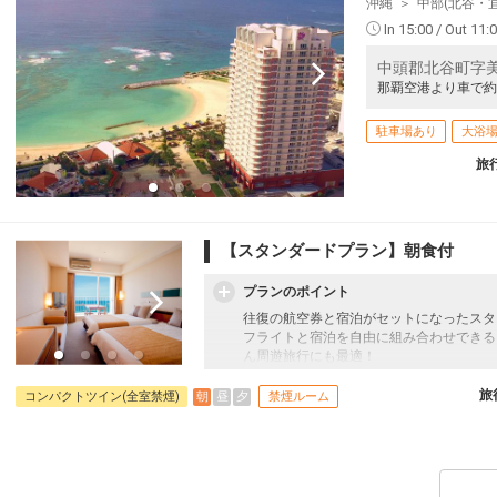
沖縄
中部(北谷・
In 15:00 / Out 11:
中頭郡北谷町字美
那覇空港より車で約
駐車場あり
大浴
旅
【スタンダードプラン】朝食付
プランのポイント
往復の航空券と宿泊がセットになったスタ
フライトと宿泊を自由に組み合わせできる
ん周遊旅行にも最適！
旅行期間中の1泊だけの宿泊や延泊・飛び
フライトは、安心のJAL（またはJALグ
旅
朝
昼
夕
コンパクトツイン(全室禁煙)
禁煙ルーム
オプションでレンタカーや現地交通・体験
います。