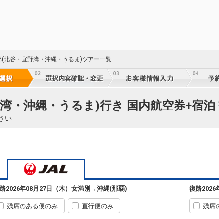
部(北谷・宜野湾・沖縄・うるま)ツアー一覧
野湾・沖縄・うるま)行き 国内航空券+宿泊
さい
女満別
沖縄(那覇)
2
+1,100円
562便
90
09:35
17:40
乗継便あり
乗継
路
2026年08月27日（木）
女満別
→
沖縄(那覇)
復路
202
クラスJを利用する
+6,300円
2
残席のある便のみ
直行便のみ
残席
女満別
沖縄(那覇)
2
選択中