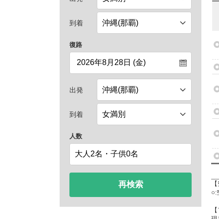
到着
復路
出発
到着
人数
再検索
【
○
【
現