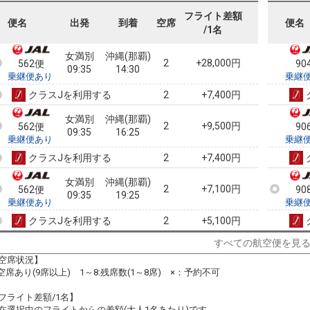
562便
90
09:35
18:20
乗継便あり
乗継
フライト差額
便名
出発
到着
空席
便名
/1名
クラスJを利用する
+5,100円
2
女満別
沖縄(那覇)
2
+28,000円
562便
90
09:35
14:30
乗継便あり
乗継
クラスJを利用する
+7,400円
2
女満別
沖縄(那覇)
2
+9,500円
562便
90
09:35
16:25
乗継便あり
乗継
クラスJを利用する
+7,400円
2
女満別
沖縄(那覇)
2
+7,100円
562便
90
09:35
19:25
乗継便あり
乗継
クラスJを利用する
+5,100円
2
すべての航空便を見
女満別
沖縄(那覇)
2
+28,000円
564便
91
15:00
22:30
空席状況】
乗継便あり
乗継
:空席あり(9席以上) 1～8:残席数(1～8席) ×：予約不可
クラスJを利用する
― 円
フライト差額/1名】
在選択中のフライトからの差額(大人1名あたり)です。