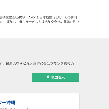
+2,300円
2便
13:55
19:10
便あり
クラスJを利用する
― 円
。
携航空会社(FDA、AMX)と日本航空（JAL）との共同
務員にて運航し、機内サービスも提携航空会社の基準に則り
す。最新の空き状況と旅行代金はプラン選択後の
地図表示
ワー沖縄