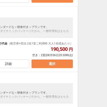
ンダードな＜朝食付き＞プランです。
ダイナミックパッケージだから、一都市滞在はもちろ
泊なども自由自在です。
ループ）確約！フライトマイル50%貯まります。
行代金
（航空券+宿泊 2名1室ご利用時 大人1名様あたり）
プランなどの追加（同時予約）が可能なプランもござ
190,500
円
空き：
2室
(08月06日20:00時点)
詳細
選択
ンダードな＜朝食付き＞プランです。
ダイナミックパッケージだから、一都市滞在はもちろ
泊なども自由自在です。