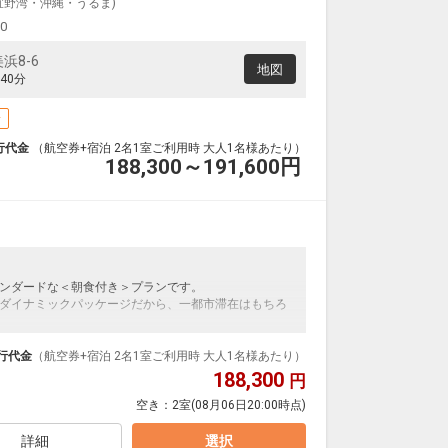
宜野湾・沖縄・うるま)
00
浜8-6
地図
40分
場
行代金
（航空券+宿泊 2名1室ご利用時 大人1名様あたり）
188,300～191,600
円
ンダードな＜朝食付き＞プランです。
ダイナミックパッケージだから、一都市滞在はもちろ
泊なども自由自在です。
ループ）確約！フライトマイル50%貯まります。
行代金
（航空券+宿泊 2名1室ご利用時 大人1名様あたり）
プランなどの追加（同時予約）が可能なプランもござ
188,300
円
空き：
2室
(08月06日20:00時点)
詳細
選択