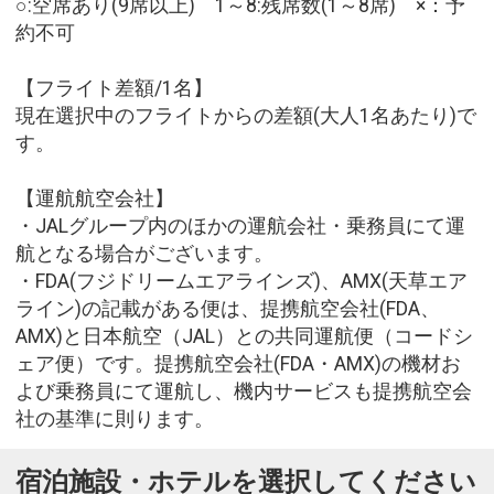
○:空席あり(9席以上) 1～8:残席数(1～8席) ×：予
約不可
【フライト差額/1名】
現在選択中のフライトからの差額(大人1名あたり)で
す。
【運航航空会社】
・JALグループ内のほかの運航会社・乗務員にて運
航となる場合がございます。
・FDA(フジドリームエアラインズ)、AMX(天草エア
ライン)の記載がある便は、提携航空会社(FDA、
AMX)と日本航空（JAL）との共同運航便（コードシ
ェア便）です。提携航空会社(FDA・AMX)の機材お
よび乗務員にて運航し、機内サービスも提携航空会
社の基準に則ります。
宿泊施設・ホテルを選択してください