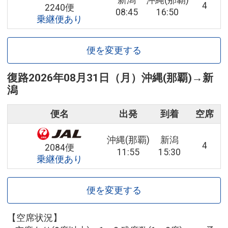
新潟
沖縄(那覇)
4
2240便
08:45
16:50
乗継便あり
便を変更する
復路
2026年08月31日（月）
沖縄(那覇)
→
新
潟
便名
出発
到着
空席
沖縄(那覇)
新潟
4
2084便
11:55
15:30
乗継便あり
便を変更する
【空席状況】