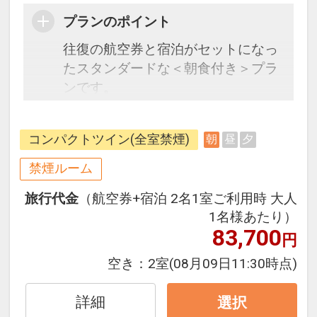
プランのポイント
往復の航空券と宿泊がセットになっ
たスタンダードな＜朝食付き＞プラ
ンです。
フライトと宿泊を自由に組み合わせ
できるダイナミックパッケージだか
コンパクトツイン(全室禁煙)
朝
昼
夕
ら、一都市滞在はもちろん周遊旅行
にも最適！
禁煙ルーム
旅行期間中の1泊だけの宿泊や延
旅行代金
（航空券+宿泊 2名1室ご利用時 大人
泊・飛び泊なども自由自在です。
1名様あたり）
フライトは、安心のJAL（または
83,700
円
JALグループ）確約！フライトマイ
ル50%貯まります。
空き：
2室
(08月09日11:30時点)
オプションでレンタカーや現地交
通・体験プランなどの追加（同時予
詳細
選択
約）が可能なプランもございます。