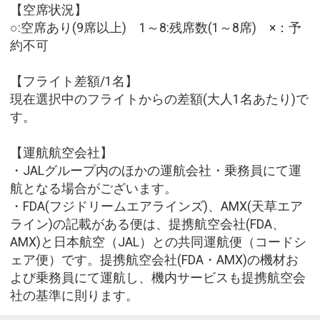
【空席状況】
○:空席あり(9席以上) 1～8:残席数(1～8席) ×：予
約不可
【フライト差額/1名】
現在選択中のフライトからの差額(大人1名あたり)で
す。
【運航航空会社】
・JALグループ内のほかの運航会社・乗務員にて運
航となる場合がございます。
・FDA(フジドリームエアラインズ)、AMX(天草エア
ライン)の記載がある便は、提携航空会社(FDA、
AMX)と日本航空（JAL）との共同運航便（コードシ
ェア便）です。提携航空会社(FDA・AMX)の機材お
よび乗務員にて運航し、機内サービスも提携航空会
社の基準に則ります。