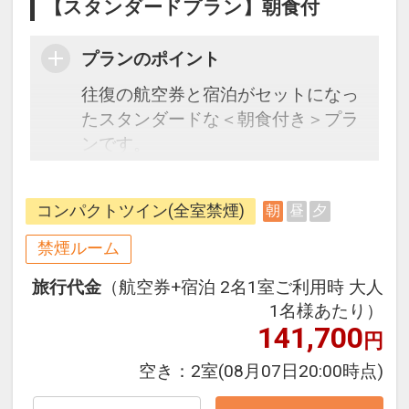
【スタンダードプラン】朝食付
プランのポイント
往復の航空券と宿泊がセットになっ
たスタンダードな＜朝食付き＞プラ
ンです。
フライトと宿泊を自由に組み合わせ
できるダイナミックパッケージだか
コンパクトツイン(全室禁煙)
朝
昼
夕
ら、一都市滞在はもちろん周遊旅行
にも最適！
禁煙ルーム
旅行期間中の1泊だけの宿泊や延
旅行代金
（航空券+宿泊 2名1室ご利用時 大人
泊・飛び泊なども自由自在です。
1名様あたり）
フライトは、安心のJAL（または
141,700
円
JALグループ）確約！フライトマイ
ル50%貯まります。
空き：
2室
(08月07日20:00時点)
オプションでレンタカーや現地交