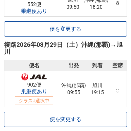
旭川
沖縄(那覇)
8
552便
09:50
18:20
乗継便あり
便を変更する
復路
2026年08月29日（土）
沖縄(那覇)
→
旭
川
便名
出発
到着
空席
902便
沖縄(那覇)
旭川
乗継便あり
09:55
19:15
クラスJ選択中
便を変更する