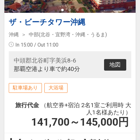
ザ・ビーチタワー沖縄
沖縄
中部(北谷・宜野湾・沖縄・うるま)
In 15:00 / Out 11:00
中頭郡北谷町字美浜8-6
地図
那覇空港より車で約40分
駐車場あり
大浴場
旅行代金
（航空券+宿泊 2名1室ご利用時 大
人1名様あたり）
141,700～145,000
円