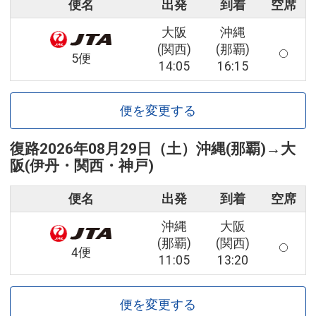
便名
出発
到着
空席
大阪
沖縄
(関西)
(那覇)
5便
14:05
16:15
便を変更する
復路
2026年08月29日（土）
沖縄(那覇)
→
大
阪(伊丹・関西・神戸)
便名
出発
到着
空席
沖縄
大阪
(那覇)
(関西)
4便
11:05
13:20
便を変更する