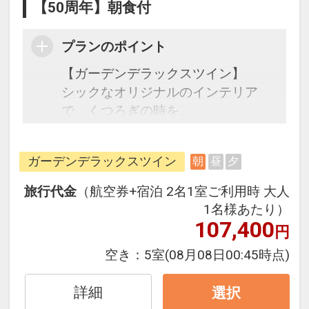
【50周年】朝食付
プランのポイント
【ガーデンデラックスツイン】
シックなオリジナルのインテリア
で、くつろぎの時を。
コットン100％のボディタオル、バ
スソルト等使い心地にこだわったア
ガーデンデラックスツイン
朝
昼
夕
メニティ。沖縄海洋深層水で作られ
た化粧水をご用意。肌ざわりの良い
旅行代金
（航空券+宿泊 2名1室ご利用時 大人
コットン100％のオリジナルナイト
1名様あたり）
ウェアをご用意。
107,400
円
空き：
5室
(08月08日00:45時点)
●朝食●
美と健康をテーマに体にやさしい沖
詳細
選択
縄食材を使ったヘルシーな朝食ブッ