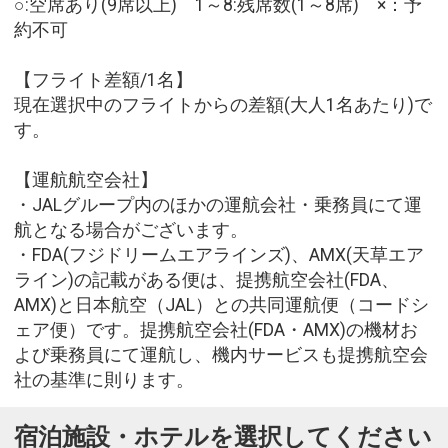
○:空席あり(9席以上) 1～8:残席数(1～8席) ×：予
約不可
【フライト差額/1名】
現在選択中のフライトからの差額(大人1名あたり)で
す。
【運航航空会社】
・JALグループ内のほかの運航会社・乗務員にて運
航となる場合がございます。
・FDA(フジドリームエアラインズ)、AMX(天草エア
ライン)の記載がある便は、提携航空会社(FDA、
AMX)と日本航空（JAL）との共同運航便（コードシ
ェア便）です。提携航空会社(FDA・AMX)の機材お
よび乗務員にて運航し、機内サービスも提携航空会
社の基準に則ります。
宿泊施設・ホテルを選択してください