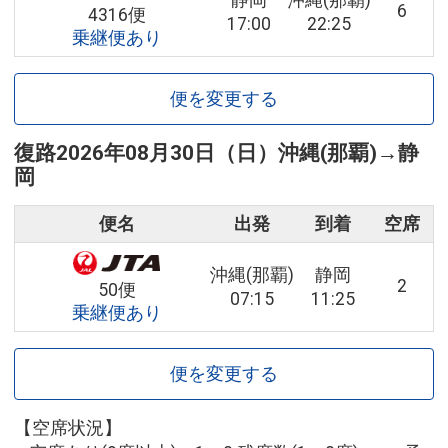
静岡
沖縄(那覇)
6
4316便
17:00
22:25
乗継便あり
便を変更する
復路
2026年08月30日（日）
沖縄(那覇)
→
静
岡
便名
出発
到着
空席
沖縄(那覇)
静岡
2
50便
07:15
11:25
乗継便あり
便を変更する
【空席状況】