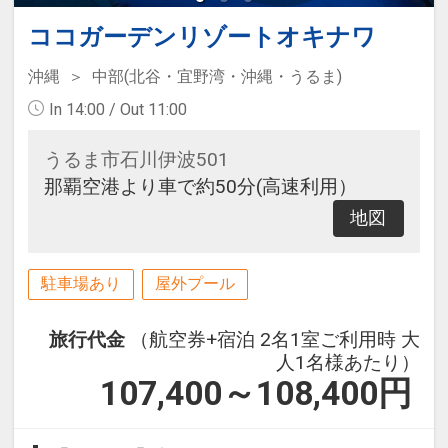
ココガーデンリゾートオキナワ
沖縄
中部(北谷・宜野湾・沖縄・うるま)
In 14:00 / Out 11:00
うるま市石川伊波501
那覇空港より車で約50分(高速利用）
地図
駐車場あり
屋外プール
旅行代金
（航空券+宿泊 2名1室ご利用時 大
人1名様あたり）
107,400～108,400
円