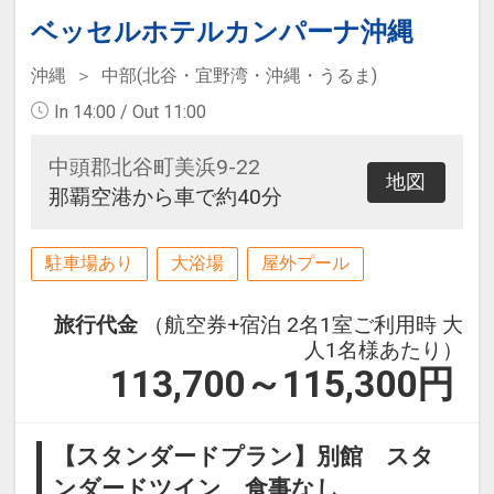
ベッセルホテルカンパーナ沖縄
2連泊以上されますと期間中1回夕食
沖縄
中部(北谷・宜野湾・沖縄・うるま)
サービス♪（チェックインの際にご
利用日をお伝えください。）
In 14:00 / Out 11:00
中頭郡北谷町美浜9-22
地図
那覇空港から車で約40分
駐車場あり
大浴場
屋外プール
旅行代金
（航空券+宿泊 2名1室ご利用時 大
人1名様あたり）
113,700～115,300
円
【スタンダードプラン】別館 スタ
ンダードツイン 食事なし