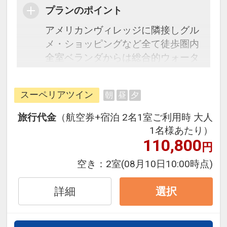
プランのポイント
アメリカンヴィレッジに隣接しグル
メ・ショッピングなど全て徒歩圏内
全室ベランダからは総合的ウォータ
ーフロントエリアの北谷フィッシャ
リーナが見渡せます
スーペリアツイン
朝
昼
夕
お部屋ごとに違う壁は明るさを重視
した色合いで、女性やお子様に喜ば
旅行代金
（航空券+宿泊 2名1室ご利用時 大人
れるホテルづくりを目指しています
1名様あたり）
女性のお客様へフロントにて乳液な
110,800
円
どのスキンケア用品をプレゼントし
空き：
2室
(08月10日10:00時点)
ておりますチェックイン時にお申し
出ください
詳細
選択
乳幼児連れのお客様へは【紙おむつ
5枚・キューブミルク1本（5個入
り）・おしり拭き（滞在中1ｹ）を1