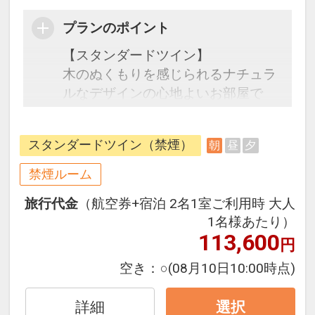
プランのポイント
【スタンダードツイン】
木のぬくもりを感じられるナチュラ
ルなデザインの心地よいお部屋で
す。室内にはテレビ、エアコン、冷
蔵庫、セーフティボックス、ドライ
スタンダードツイン（禁煙）
朝
昼
夕
ヤー等をご用意しております。
禁煙ルーム
●朝食●
旅行代金
（航空券+宿泊 2名1室ご利用時 大人
ビュッフェまたはセットメニュー※
1名様あたり）
選択不可
113,600
円
時間 7:00～10:00(L.O.9:30)
空き：
○
(08月10日10:00時点)
自然と調和し、心癒される非日常
へ。
詳細
選択