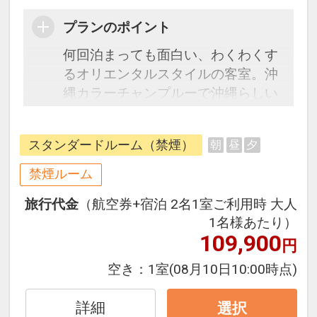
プランのポイント
何回泊まっても面白い、わくわくす
るオリエンタルスタイルの客室。沖
縄カラーチャンプルーで沖縄らしい
空間を演出した客室でリラックスし
てお過ごしください。
スタンダードルーム（禁煙）
朝
昼
夕
・駐車場、大浴場無料
禁煙ルーム
旅行代金
（航空券+宿泊 2名1室ご利用時 大人
1名様あたり）
109,900
円
空き：
1室
(08月10日10:00時点)
詳細
選択