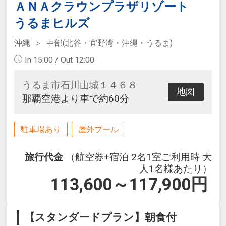
ＡＮＡクラウンプラザリゾート
うるまヒルズ
沖縄
中部(北谷・宜野湾・沖縄・うるま)
In 15:00 / Out 12:00
うるま市石川山城１４６８
地図
那覇空港より車で約60分
駐車場あり
屋外プール
旅行代金
（航空券+宿泊 2名1室ご利用時 大
人1名様あたり）
113,600～117,900
円
【スタンダードプラン】朝食付