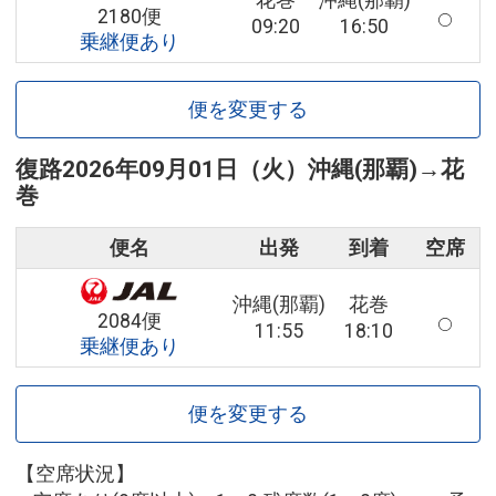
花巻
沖縄(那覇)
2180便
09:20
16:50
乗継便あり
便を変更する
復路
2026年09月01日（火）
沖縄(那覇)
→
花
巻
便名
出発
到着
空席
沖縄(那覇)
花巻
2084便
11:55
18:10
乗継便あり
便を変更する
【空席状況】