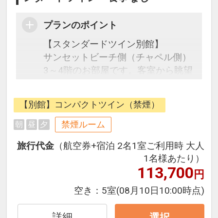
プランのポイント
【スタンダードツイン別館】
サンセットビーチ側（チャペル側）
3～4階のお部屋です。客室から眺望
は望めません。４名利用でご宿泊し
ても使い勝手のいいお部屋です。ご
【別館】コンパクトツイン（禁煙）
家族・グループ旅行に適していま
す。
禁煙ルーム
朝
昼
夕
旅行代金
（航空券+宿泊 2名1室ご利用時 大人
●お子様のご宿泊について●
1名様あたり）
6歳以上の添い寝のお客様は別途施
113,700
円
設利用料1,000円を現地にてお支払
いください。
空き：
5室
(08月10日10:00時点)
ベビーベッド/ベビーカー/紙おむつ/
詳細
選択