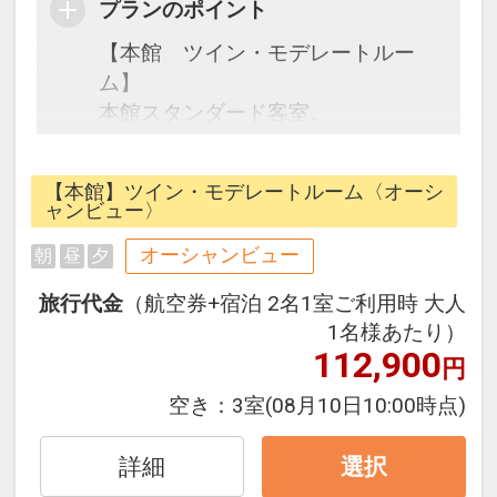
プランのポイント
【本館 ツイン・モデレートルー
ム】
本館スタンダード客室。
コンパクトでありながらも海を望む
ことができ、沖縄ならではの色彩を
【本館】ツイン・モデレートルーム〈オーシ
取り入れたモダンな空間が南国気分
ャンビュー〉
を高めてくれます。
オーシャンビュー
朝
昼
夕
■朝食代としまして、添い寝の幼児
旅行代金
（航空券+宿泊 2名1室ご利用時 大人
４歳～５歳（未就学児）幼児施設使
1名様あたり）
用料※おひとり/１泊あたり/￥600
112,900
円
円 全宿泊日 ※現地にてお支払下
空き：
3室
(08月10日10:00時点)
さい。
詳細
選択