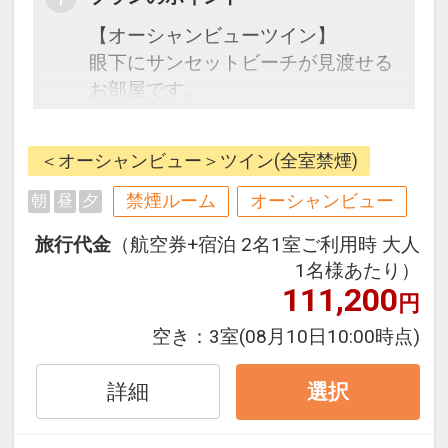
【オーシャンビューツイン】
眼下にサンセットビーチが見渡せる
お部屋です。
ホテル門パは1泊から長期滞在迄ご
利用いただけるようなホテルを目指
＜オーシャンビュー＞ツイン(全室禁煙)
しております。
地域密着型のホテルを目指している
禁煙ルーム
オーシャンビュー
朝
昼
夕
ためホテル内にレストランを設けて
旅行代金
（航空券+宿泊 2名1室ご利用時 大人
いません。
1名様あたり）
又、エコの観点と、お部屋をご自身
111,200
円
のご自宅のように使っていただきた
いとの思いから、お客様の滞在中は
空き：
3室
(08月10日10:00時点)
お部屋にスタッフが立ち入らないよ
うなシステムをとっております。
詳細
選択