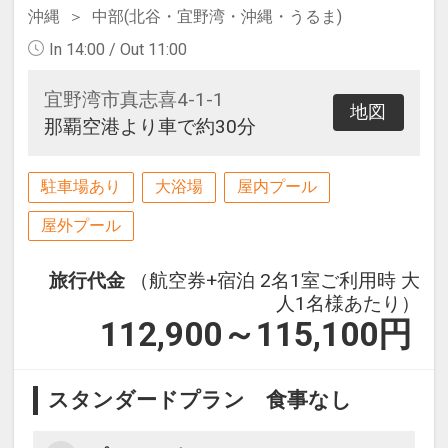
沖縄
中部(北谷・宜野湾・沖縄・うるま)
In 14:00 / Out 11:00
宜野湾市真志喜4-1-1
地図
那覇空港より車で約30分
駐車場あり
大浴場
屋内プール
屋外プール
旅行代金
（航空券+宿泊 2名1室ご利用時 大
人1名様あたり）
112,900～115,100
円
スタンダードプラン 食事なし