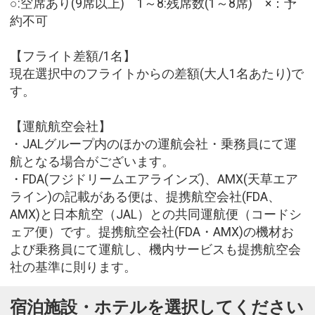
○:空席あり(9席以上) 1～8:残席数(1～8席) ×：予
約不可
【フライト差額/1名】
現在選択中のフライトからの差額(大人1名あたり)で
す。
【運航航空会社】
・JALグループ内のほかの運航会社・乗務員にて運
航となる場合がございます。
・FDA(フジドリームエアラインズ)、AMX(天草エア
ライン)の記載がある便は、提携航空会社(FDA、
AMX)と日本航空（JAL）との共同運航便（コードシ
ェア便）です。提携航空会社(FDA・AMX)の機材お
よび乗務員にて運航し、機内サービスも提携航空会
社の基準に則ります。
宿泊施設・ホテルを選択してください