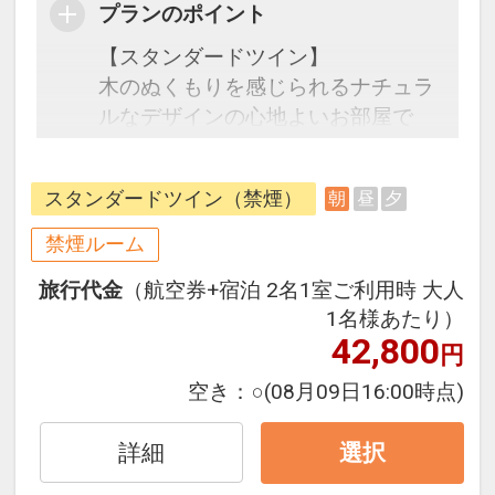
プランのポイント
【スタンダードツイン】
木のぬくもりを感じられるナチュラ
ルなデザインの心地よいお部屋で
す。室内にはテレビ、エアコン、冷
蔵庫、セーフティボックス、ドライ
スタンダードツイン（禁煙）
朝
昼
夕
ヤー等をご用意しております。
禁煙ルーム
●朝食●
旅行代金
（航空券+宿泊 2名1室ご利用時 大人
ビュッフェまたはセットメニュー※
1名様あたり）
選択不可
42,800
円
時間 7:00～10:00(L.O.9:30)
空き：
○
(08月09日16:00時点)
自然と調和し、心癒される非日常
へ。
詳細
選択
沖縄の雄大な自然と、うるまの豊か