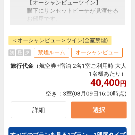
【オーシャンビューツイン】
眼下にサンセットビーチが見渡せる
お部屋です。
ホテル門パは1泊から長期滞在迄ご
利用いただけるようなホテルを目指
＜オーシャンビュー＞ツイン(全室禁煙)
しております。
地域密着型のホテルを目指している
禁煙ルーム
オーシャンビュー
朝
昼
夕
ためホテル内にレストランを設けて
旅行代金
（航空券+宿泊 2名1室ご利用時 大人
いません。
1名様あたり）
又、エコの観点と、お部屋をご自身
40,400
円
のご自宅のように使っていただきた
いとの思いから、お客様の滞在中は
空き：
3室
(08月09日16:00時点)
お部屋にスタッフが立ち入らないよ
うなシステムをとっております。
詳細
選択
すべてのプランを見る
1プラン、1部屋タイプ