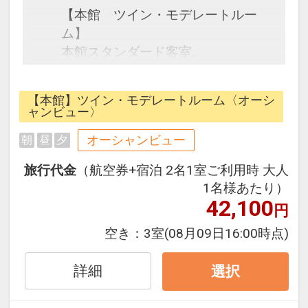
【本館 ツイン・モデレートルー
ム】
本館スタンダード客室。
コンパクトでありながらも海を望む
ことができ、沖縄ならではの色彩を
【本館】ツイン・モデレートルーム〈オーシ
取り入れたモダンな空間が南国気分
ャンビュー〉
を高めてくれます。
オーシャンビュー
朝
昼
夕
■朝食代としまして、添い寝の幼児
旅行代金
（航空券+宿泊 2名1室ご利用時 大人
４歳～５歳（未就学児）幼児施設使
1名様あたり）
用料※おひとり/１泊あたり/￥600
42,100
円
円 全宿泊日 ※現地にてお支払下
空き：
3室
(08月09日16:00時点)
さい。
詳細
選択