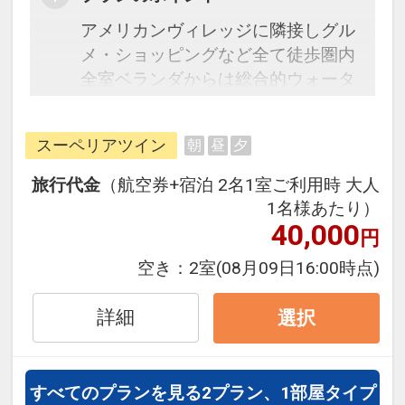
アメリカンヴィレッジに隣接しグル
メ・ショッピングなど全て徒歩圏内
全室ベランダからは総合的ウォータ
ーフロントエリアの北谷フィッシャ
リーナが見渡せます
スーペリアツイン
朝
昼
夕
お部屋ごとに違う壁は明るさを重視
した色合いで、女性やお子様に喜ば
旅行代金
（航空券+宿泊 2名1室ご利用時 大人
れるホテルづくりを目指しています
1名様あたり）
女性のお客様へフロントにて乳液な
40,000
円
どのスキンケア用品をプレゼントし
空き：
2室
(08月09日16:00時点)
ておりますチェックイン時にお申し
出ください
詳細
選択
乳幼児連れのお客様へは【紙おむつ
5枚・キューブミルク1本（5個入
り）・おしり拭き（滞在中1ｹ）を1
すべてのプランを見る
2プラン、1部屋タイプ
セットにして泊数分プレゼントいた