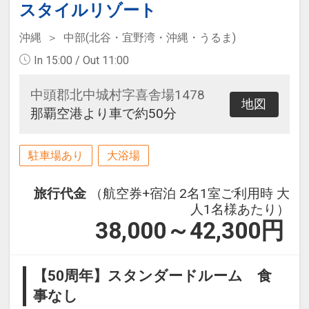
スタイルリゾート
沖縄
中部(北谷・宜野湾・沖縄・うるま)
In 15:00 / Out 11:00
中頭郡北中城村字喜舎場1478
地図
那覇空港より車で約50分
駐車場あり
大浴場
旅行代金
（航空券+宿泊 2名1室ご利用時 大
人1名様あたり）
38,000～42,300
円
【50周年】スタンダードルーム 食
事なし