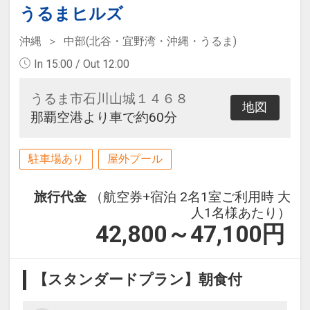
うるまヒルズ
沖縄
中部(北谷・宜野湾・沖縄・うるま)
In 15:00 / Out 12:00
うるま市石川山城１４６８
地図
那覇空港より車で約60分
駐車場あり
屋外プール
旅行代金
（航空券+宿泊 2名1室ご利用時 大
人1名様あたり）
42,800～47,100
円
【スタンダードプラン】朝食付