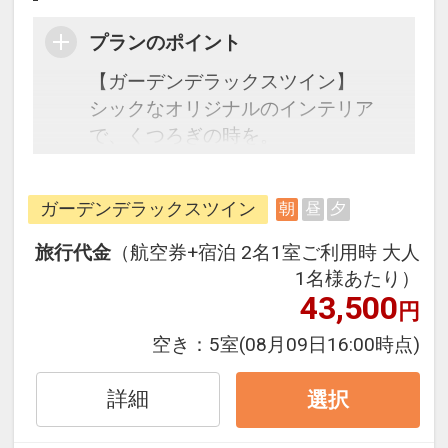
プランのポイント
【ガーデンデラックスツイン】
シックなオリジナルのインテリア
で、くつろぎの時を。
コットン100％のボディタオル、バ
スソルト等使い心地にこだわったア
ガーデンデラックスツイン
朝
昼
夕
メニティ。沖縄海洋深層水で作られ
た化粧水をご用意。肌ざわりの良い
旅行代金
（航空券+宿泊 2名1室ご利用時 大人
コットン100％のオリジナルナイト
1名様あたり）
ウェアをご用意。
43,500
円
空き：
5室
(08月09日16:00時点)
●朝食●
美と健康をテーマに体にやさしい沖
詳細
選択
縄食材を使ったヘルシーな朝食ブッ
フェ