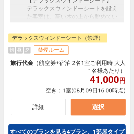
【デラックスウィンドーシート】
デラックスウィンドーシートを設え
た客室は、高い木の上から眺めてい
るような浮遊感と爽快感の中、東シ
ナ海や北谷町の夜景、浦添市の街並
デラックスウィンドーシート（禁煙）
みをご覧いただけます。
禁煙ルーム
朝
昼
夕
旅行代金
（航空券+宿泊 2名1室ご利用時 大人
1名様あたり）
41,000
円
空き：
1室
(08月09日16:00時点)
詳細
選択
すべてのプランを見る
4プラン、1部屋タイプ