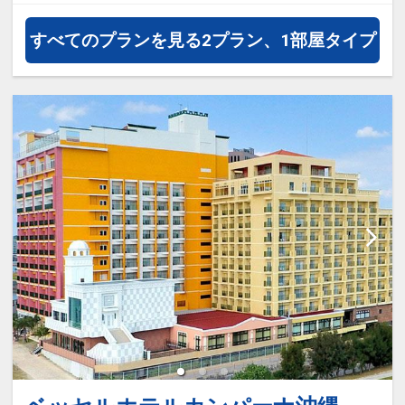
な土地が織りなす特別な空間で、心
と身体をリフレッシュ。
すべてのプランを見る
2プラン、1部屋タイプ
大自然を眺めながらのお食事、落ち
着いたラウンジ、サウナや屋外プー
ル等、多彩な癒しのひとときをご提
供します。
「また帰ってきたい」と思える、う
るまの旅をお楽しみください。
☆宿泊者特典☆
・駐車場無料
・大浴場無料（営業時間 7:00-
12:00/14:30-23:00）
・サウナ無料（営業時間 7:00-
12:00/14:30-23:00）
・スポーツジム無料 ※17歳以上