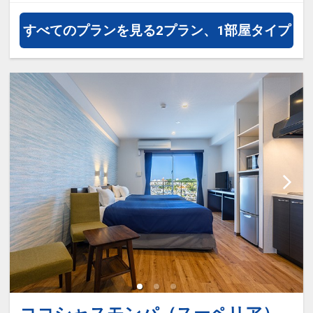
り）・おしり拭き（滞在中1ｹ）を1
すべてのプランを見る
2プラン、1部屋タイプ
セットにして泊数分プレゼントいた
します（最大3泊まで）