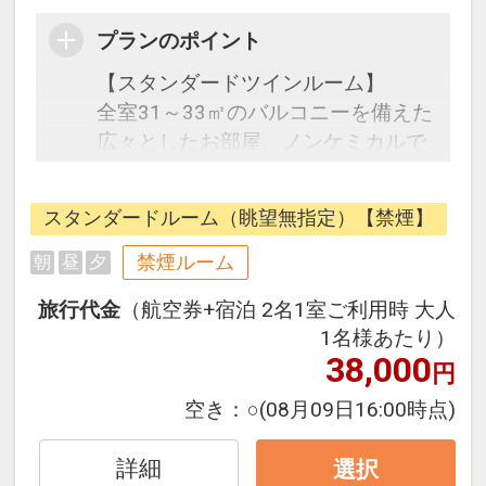
プランのポイント
【スタンダードツインルーム】
全室31～33㎡のバルコニーを備えた
広々としたお部屋。ノンケミカルで
シンプルなデザインが心地よい眠り
をお誘いします。
スタンダードルーム（眺望無指定）【禁煙】
●お子様のご宿泊について●
禁煙ルーム
朝
昼
夕
未就学児の添い寝に関しましては、
旅行代金
（航空券+宿泊 2名1室ご利用時 大人
大人1名様につきお子様1名様までは
1名様あたり）
料金を頂戴しておりません。ただ
38,000
円
し、4歳以上のお子様はお食事やス
パにてお子様料金が発生いたしま
空き：
○
(08月09日16:00時点)
す。詳しくはお問合わせください。
詳細
選択