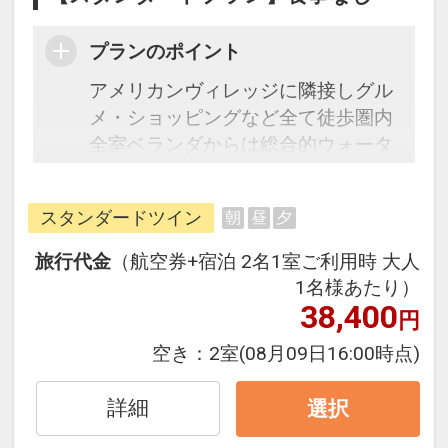
プランのポイント
アメリカンヴィレッジに隣接しグル
メ・ショッピングなど全て徒歩圏内
全室ベランダからは総合的ウォータ
ーフロントエリアの北谷フィッシャ
リーナが見渡せます
スタンダードツイン
朝
昼
夕
お部屋ごとに違う壁は明るさを重視
した色合いで、女性やお子様に喜ば
旅行代金
（航空券+宿泊 2名1室ご利用時 大人
れるホテルづくりを目指しています
1名様あたり）
女性のお客様へフロントにて乳液な
38,400
円
どのスキンケア用品をプレゼントし
空き：
2室
(08月09日16:00時点)
ておりますチェックイン時にお申し
出ください
詳細
選択
乳幼児連れのお客様へは【紙おむつ
5枚・キューブミルク1本（5個入