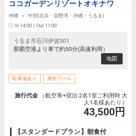
ココガーデンリゾートオキナワ
沖縄
中部(北谷・宜野湾・沖縄・うるま)
In 14:00 / Out 11:00
うるま市石川伊波501
那覇空港より車で約50分(高速利用）
地図
駐車場あり
屋外プール
旅行代金
（航空券+宿泊 2名1室ご利用時 大
人1名様あたり）
43,500
円
【スタンダードプラン】朝食付