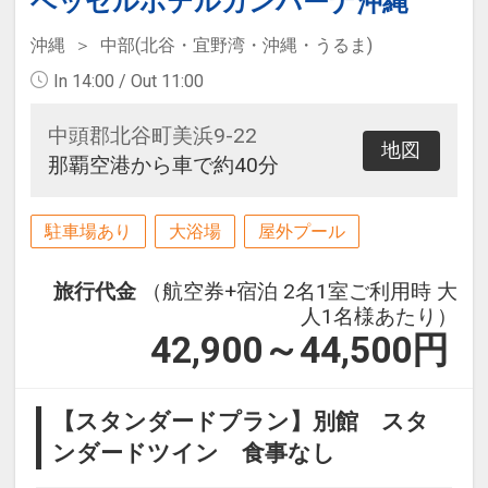
ベッセルホテルカンパーナ沖縄
2連泊以上されますと期間中1回夕食
沖縄
中部(北谷・宜野湾・沖縄・うるま)
サービス♪（チェックインの際にご
利用日をお伝えください。）
In 14:00 / Out 11:00
中頭郡北谷町美浜9-22
地図
那覇空港から車で約40分
駐車場あり
大浴場
屋外プール
旅行代金
（航空券+宿泊 2名1室ご利用時 大
人1名様あたり）
42,900～44,500
円
【スタンダードプラン】別館 スタ
ンダードツイン 食事なし