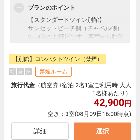
プランのポイント
【スタンダードツイン別館】
サンセットビーチ側（チャペル側）
3～4階のお部屋です。客室から眺望
は望めません。４名利用でご宿泊し
ても使い勝手のいいお部屋です。ご
【別館】コンパクトツイン（禁煙）
家族・グループ旅行に適していま
す。
禁煙ルーム
朝
昼
夕
旅行代金
（航空券+宿泊 2名1室ご利用時 大人
●お子様のご宿泊について●
1名様あたり）
6歳以上の添い寝のお客様は別途施
42,900
円
設利用料1,000円を現地にてお支払
いください。
空き：
3室
(08月09日16:00時点)
ベビーベッド/ベビーカー/紙おむつ/
詳細
選択
哺乳瓶消毒セット/キッズパジャマ等