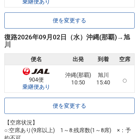
乗継便あり
便を変更する
復路
2026年09月02日（水）
沖縄(那覇)
→
旭
川
便名
出発
到着
空席
沖縄(那覇)
旭川
904便
10:50
15:40
乗継便あり
便を変更する
【空席状況】
○:空席あり(9席以上) 1～8:残席数(1～8席) ×：予
約不可