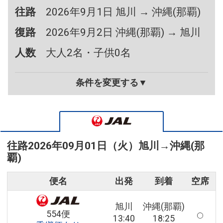
往路
2026年9月1日 旭川 → 沖縄(那覇)
復路
2026年9月2日 沖縄(那覇) → 旭川
人数
大人2名・子供0名
条件を変更する▼
往路
2026年09月01日（火）
旭川
→
沖縄(那
覇)
便名
出発
到着
空席
旭川
沖縄(那覇)
554便
13:40
18:25