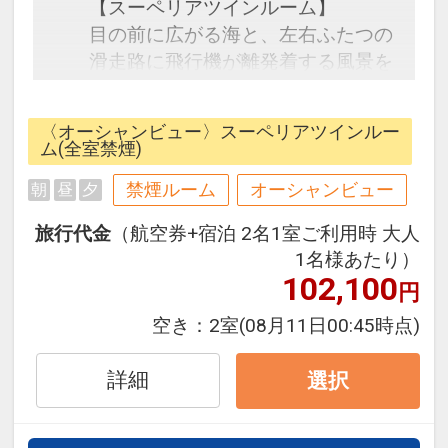
【スーペリアツインルーム】
目の前に広がる海と、左右ふたつの
滑走路に飛行機が離発着する風景を
一望。『STORYLINE 瀬長島』だか
ら見ることができるドラマチックな
〈オーシャンビュー〉スーペリアツインルー
眺望です。
ム(全室禁煙)
素足でもここと酔い再ざる風の織物
禁煙ルーム
オーシャンビュー
朝
昼
夕
タイルや、ビーチハウスの木造を連
想させる白い木調の設えで、爽やか
旅行代金
（航空券+宿泊 2名1室ご利用時 大人
で落ち着きのある客室を演出。
1名様あたり）
102,100
円
☆宿泊者特典☆
空き：
2室
(08月11日00:45時点)
・宿泊者専用「スカイルーム（ラウ
ンジ）」にて、ソフトドリンク、ア
詳細
選択
ルコールなどのフリードリンクサー
ビス。
（ソフトドリンク提供時間 10:00