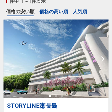
1
件中
1～1件表示
価格の安い順
価格の高い順
人気順
STORYLINE瀬長島