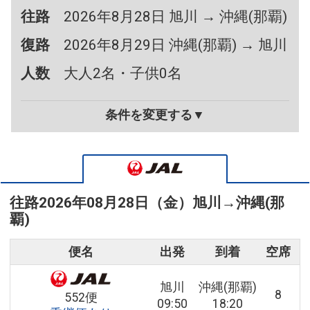
往路
2026年8月28日 旭川 → 沖縄(那覇)
復路
2026年8月29日 沖縄(那覇) → 旭川
人数
大人2名・子供0名
条件を変更する▼
往路
2026年08月28日（金）
旭川
→
沖縄(那
覇)
便名
出発
到着
空席
旭川
沖縄(那覇)
8
552便
09:50
18:20