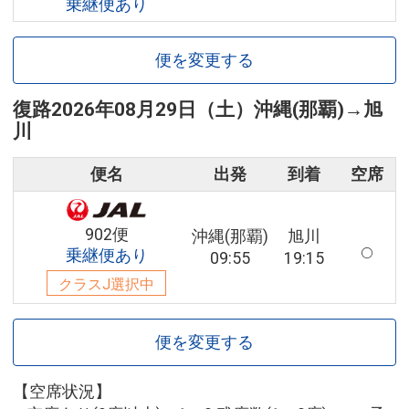
乗継便あり
便を変更する
復路
2026年08月29日（土）
沖縄(那覇)
→
旭
川
便名
出発
到着
空席
902便
沖縄(那覇)
旭川
乗継便あり
09:55
19:15
クラスJ選択中
便を変更する
【空席状況】