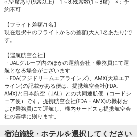
○:空席あり(9席以上) 1～8:残席数(1～8席) ×：予
約不可
【フライト差額/1名】
現在選択中のフライトからの差額(大人1名あたり)で
す。
【運航航空会社】
・JALグループ内のほかの運航会社・乗務員にて運
航となる場合がございます。
・FDA(フジドリームエアラインズ)、AMX(天草エア
ライン)の記載がある便は、提携航空会社(FDA、
AMX)と日本航空（JAL）との共同運航便（コードシ
ェア便）です。提携航空会社(FDA・AMX)の機材お
よび乗務員にて運航し、機内サービスも提携航空会
社の基準に則ります。
宿泊施設・ホテルを選択してください