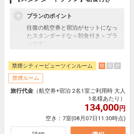
プランのポイント
往復の航空券と宿泊がセットになっ
たスタンダードな＜朝食付き＞プラ
ンです。
フライトと宿泊を自由に組み合わせ
できるダイナミックパッケージだか
禁煙シティービューツインルーム
朝
昼
夕
ら、一都市滞在はもちろん周遊旅行
にも最適！
禁煙ルーム
旅行期間中の1泊だけの宿泊や延
旅行代金
（航空券+宿泊 2名1室ご利用時 大人
泊・飛び泊なども自由自在です。
1名様あたり）
フライトは、安心のJAL（または
134,000
円
JALグループ）確約！フライトマイ
ル50%貯まります。
空き：
7室
(08月07日11:30時点)
オプションでレンタカーや現地交
通・体験プランなどの追加（同時予