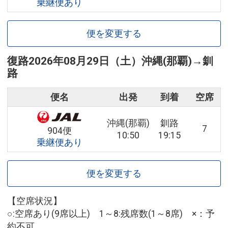
乗継便あり
便を変更する
復路
2026年08月29日（土）
沖縄(那覇)
→
釧
路
便名
出発
到着
空席
沖縄(那覇)
釧路
7
904便
10:50
19:15
乗継便あり
便を変更する
【空席状況】
○:空席あり(9席以上) 1～8:残席数(1～8席) ×：予
約不可