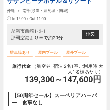
サザンビーチホテル＆リゾート
沖縄
南部(糸満・豊見城・南城)
In 15:00 / Out 11:00
糸満市西崎1-6-1
地図
那覇空港より車で約20分
駐車場あり
屋内プール
屋外プール
旅行代金
（航空券+宿泊 2名1室ご利用時 大
人1名様あたり）
139,300～147,600
円
【50周年セール】スーペリアハーバ
ー 食事なし