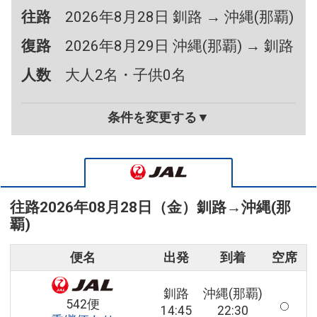
往路
2026年8月28日 釧路 → 沖縄(那覇)
復路
2026年8月29日 沖縄(那覇) → 釧路
人数
大人2名・子供0名
条件を変更する▼
往路
2026年08月28日（金）
釧路
→
沖縄(那
覇)
便名
出発
到着
空席
釧路
沖縄(那覇)
542便
14:45
22:30