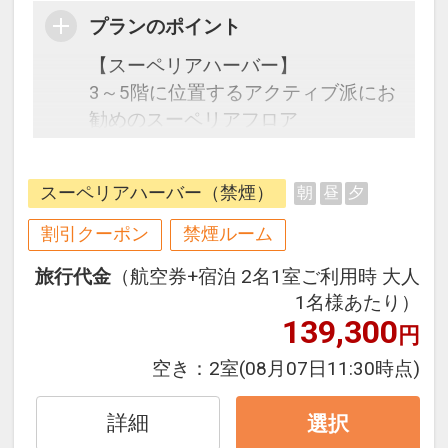
プランのポイント
【スーペリアハーバー】
3～5階に位置するアクティブ派にお
勧めのスーペリアフロア
明るいファブリックとビーチやハー
スーペリアハーバー（禁煙）
朝
昼
夕
バーを近くに感じられる眺望外観魅
力。
割引クーポン
禁煙ルーム
スタイリッシュで、爽やかな色調の
旅行代金
（航空券+宿泊 2名1室ご利用時 大人
内装に、心地よい家具が配置されて
1名様あたり）
おり、リゾートらしさを体感できる
139,300
円
清潔感が漂う空間です。
館内施設へのアクセスも便利です。
空き：
2室
(08月07日11:30時点)
【宿泊特典】
詳細
選択
・琉球エス割引（限定メニュー）