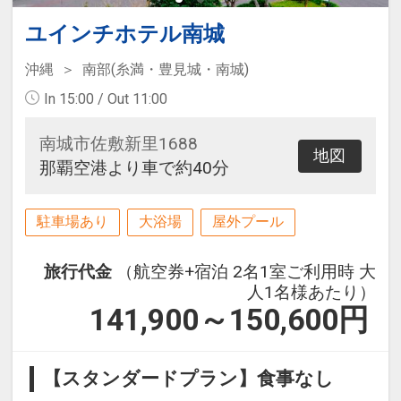
ユインチホテル南城
沖縄
南部(糸満・豊見城・南城)
In 15:00 / Out 11:00
南城市佐敷新里1688
地図
那覇空港より車で約40分
駐車場あり
大浴場
屋外プール
旅行代金
（航空券+宿泊 2名1室ご利用時 大
人1名様あたり）
141,900～150,600
円
【スタンダードプラン】食事なし