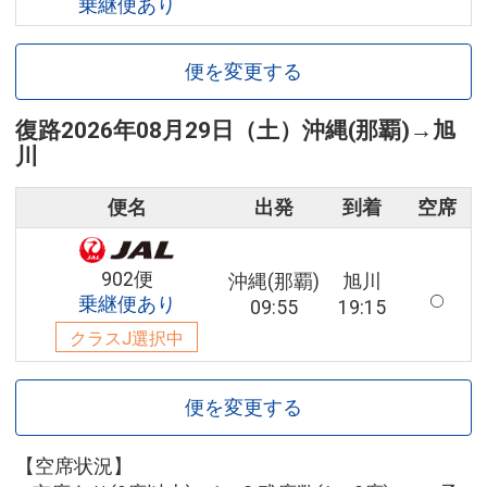
乗継便あり
便を変更する
復路
2026年08月29日（土）
沖縄(那覇)
→
旭
川
便名
出発
到着
空席
902便
沖縄(那覇)
旭川
乗継便あり
09:55
19:15
クラスJ選択中
便を変更する
【空席状況】