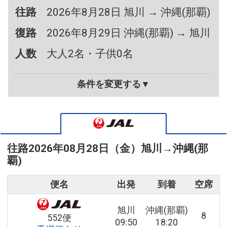
往路
2026年8月28日 旭川 → 沖縄(那覇)
復路
2026年8月29日 沖縄(那覇) → 旭川
人数
大人2名・子供0名
条件を変更する▼
往路
2026年08月28日（金）
旭川
→
沖縄(那
覇)
便名
出発
到着
空席
旭川
沖縄(那覇)
8
552便
09:50
18:20