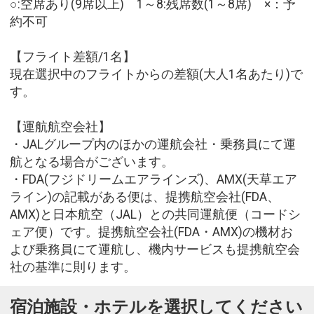
○:空席あり(9席以上) 1～8:残席数(1～8席) ×：予
約不可
【フライト差額/1名】
現在選択中のフライトからの差額(大人1名あたり)で
す。
【運航航空会社】
・JALグループ内のほかの運航会社・乗務員にて運
航となる場合がございます。
・FDA(フジドリームエアラインズ)、AMX(天草エア
ライン)の記載がある便は、提携航空会社(FDA、
AMX)と日本航空（JAL）との共同運航便（コードシ
ェア便）です。提携航空会社(FDA・AMX)の機材お
よび乗務員にて運航し、機内サービスも提携航空会
社の基準に則ります。
宿泊施設・ホテルを選択してください