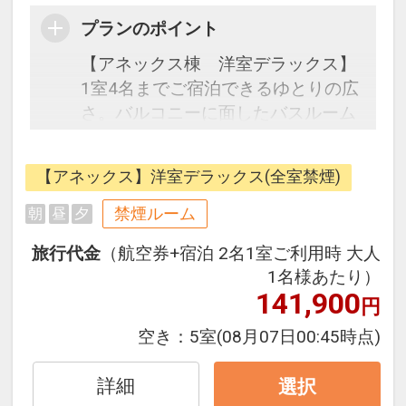
プランのポイント
【アネックス棟 洋室デラックス】
1室4名までご宿泊できるゆとりの広
さ。バルコニーに面したバスルーム
が自慢の客室です。階層によって異
なるオーシャンカラーとアースカラ
【アネックス】洋室デラックス(全室禁煙)
ーの2種類のお部屋タイプがござい
ます。
禁煙ルーム
朝
昼
夕
旅行代金
（航空券+宿泊 2名1室ご利用時 大人
1名様あたり）
【宿泊特典】
141,900
円
・天然温泉さしきの猿人の湯（1回
2,200円）滞在中利用可能
空き：
5室
(08月07日00:45時点)
・1泊につきお1人様1本ミネラルウ
ォータープレゼント
詳細
選択