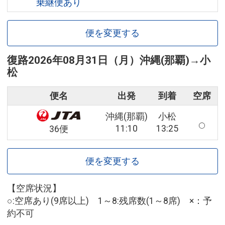
乗継便あり
便を変更する
復路
2026年08月31日（月）
沖縄(那覇)
→
小
松
便名
出発
到着
空席
沖縄(那覇)
小松
11:10
13:25
36便
便を変更する
【空席状況】
○:空席あり(9席以上) 1～8:残席数(1～8席) ×：予
約不可