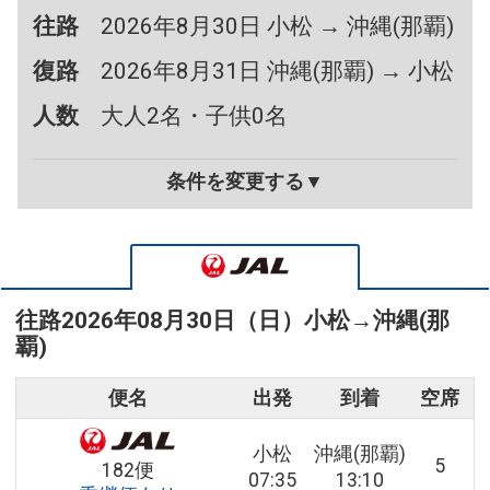
往路
2026年8月30日 小松 → 沖縄(那覇)
復路
2026年8月31日 沖縄(那覇) → 小松
人数
大人2名・子供0名
条件を変更する▼
往路
2026年08月30日（日）
小松
→
沖縄(那
覇)
便名
出発
到着
空席
小松
沖縄(那覇)
5
182便
07:35
13:10