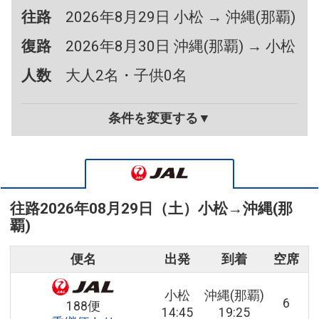
往路
2026年8月29日 小松 → 沖縄(那覇)
復路
2026年8月30日 沖縄(那覇) → 小松
人数
大人2名・子供0名
条件を変更する▼
往路
2026年08月29日（土）
小松
→
沖縄(那
覇)
便名
出発
到着
空席
小松
沖縄(那覇)
6
188便
14:45
19:25