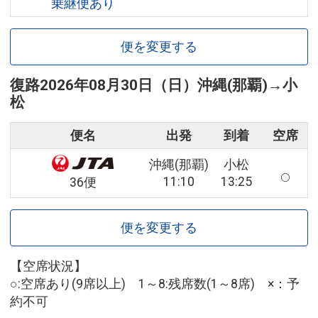
乗継便あり
便を変更する
復路
2026年08月30日（日）
沖縄(那覇)
→
小
松
便名
出発
到着
空席
沖縄(那覇)
小松
11:10
13:25
36便
便を変更する
【空席状況】
○:空席あり(9席以上) 1～8:残席数(1～8席) ×：予
約不可