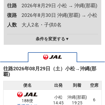
往路
2026年8月29日 小松 → 沖縄(那覇)
復路
2026年8月30日 沖縄(那覇) → 小松
人数
大人2名・子供0名
条件を変更する▼
往路
2026年08月29日（土）
小松
→
沖縄(那
覇)
便名
出発
到着
空席
小松
沖縄(那覇)
6
188便
14:45
19:25