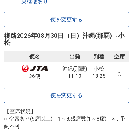
乗継便あり
便を変更する
復路
2026年08月30日（日）
沖縄(那覇)
→
小
松
便名
出発
到着
空席
沖縄(那覇)
小松
11:10
13:25
36便
便を変更する
【空席状況】
○:空席あり(9席以上) 1～8:残席数(1～8席) ×：予
約不可