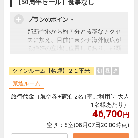
【50周年セール】食事なし
プランのポイント
那覇空港から約７分と抜群なアクセ
スに加え、目前に東シナ海外観広が
る絶好の立地に位置しており、那覇
市を中心として観光の拠点としても
最適です。
ツインルーム【禁煙】２１平米
朝
昼
夕
●客室●
禁煙ルーム
全客室から東シナ海を望むことがで
旅行代金
（航空券+宿泊 2名1室ご利用時 大人
きるようデザインされた、スタイリ
1名様あたり）
ッシュな施設構造と客室に配置され
46,700
円
た大きな窓。沖縄の空や海をイメー
ジし、ブルーを基調とした客室。心
空き：
5室
(08月07日20:00時点)
癒される空間で穏やかな滞在をお過