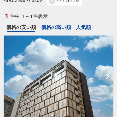
ホテル指定
1
件中
1～1件表示
価格の安い順
価格の高い順
人気順