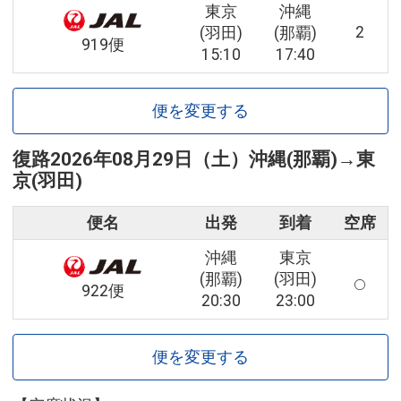
東京
沖縄
2
(羽田)
(那覇)
919便
15:10
17:40
便を変更する
復路
2026年08月29日（土）
沖縄(那覇)
→
東
京(羽田)
便名
出発
到着
空席
沖縄
東京
(那覇)
(羽田)
922便
20:30
23:00
便を変更する