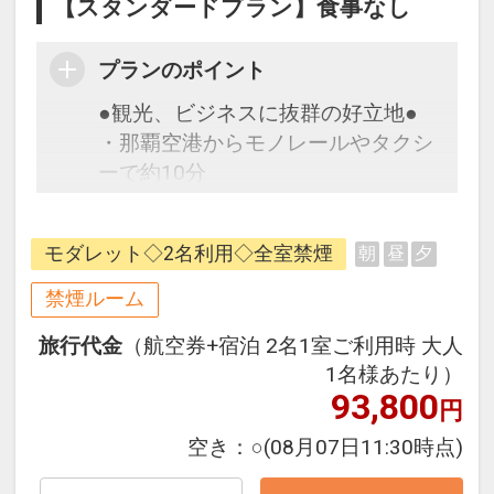
【スタンダードプラン】食事なし
プランのポイント
●観光、ビジネスに抜群の好立地●
・那覇空港からモノレールやタクシ
ーで約10分
・ゆいレール「旭橋駅」から徒歩約
3分
モダレット◇2名利用◇全室禁煙
朝
昼
夕
・国際通り迄徒歩約10分
禁煙ルーム
●沖縄の空が広がるSKY SPA ちゅら
旅行代金
（航空券+宿泊 2名1室ご利用時 大人
の湯●
1名様あたり）
ホテルの最上階には、沖縄の空が広
93,800
円
がる開放的な大浴場をご用意。旅の
疲れをいやします。
空き：
○
(08月07日11:30時点)