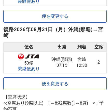
乗継便あり
便を変更する
復路
2026年08月31日（月）
沖縄(那覇)
→
宮
崎
便名
出発
到着
空席
沖縄(那覇)
宮崎
2
50便
07:15
12:30
乗継便あり
便を変更する
【空席状況】
○:空席あり(9席以上) 1～8:残席数(1～8席) ×：予
約不可