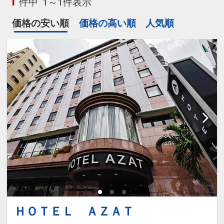
1
件中
1～1件表示
価格の安い順
価格の高い順
人気順
ＨＯＴＥＬ ＡＺＡＴ