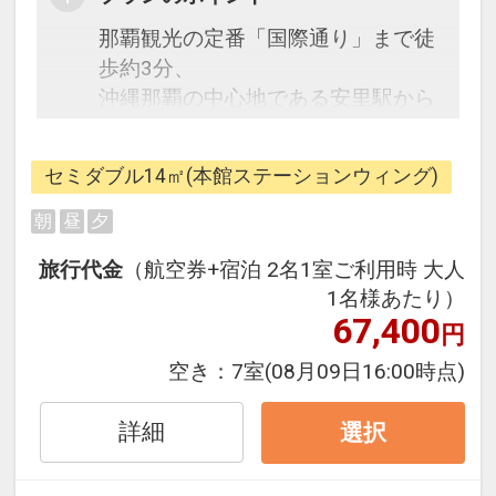
那覇観光の定番「国際通り」まで徒
歩約3分、
沖縄那覇の中心地である安里駅から
は徒歩約30秒の好立地！
ビジネスでのご利用はもちろん、ご
セミダブル14㎡(本館ステーションウィング)
家族やご友人とのグループ旅行での
ご利用もオススメです。
朝
昼
夕
旅行代金
（航空券+宿泊 2名1室ご利用時 大人
●お子様のご宿泊について●
1名様あたり）
12歳以下添い寝無料
67,400
円
空き：
7室
(08月09日16:00時点)
詳細
選択