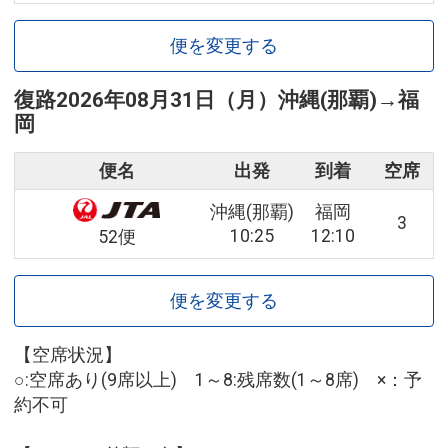
便を変更する
復路
2026年08月31日（月）
沖縄(那覇)
→
福
岡
便名
出発
到着
空席
沖縄(那覇)
福岡
3
10:25
12:10
52便
便を変更する
【空席状況】
○:空席あり(9席以上) 1～8:残席数(1～8席) ×：予
約不可