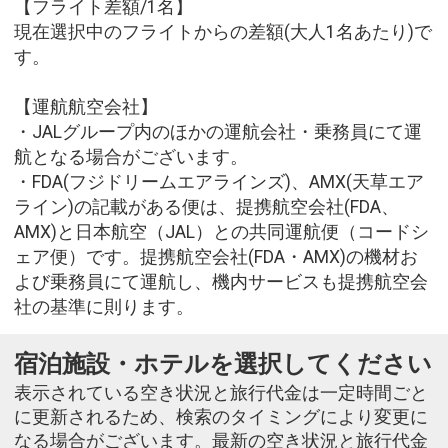
【フライト差額/1名】
現在選択中のフライトからの差額(大人1名あたり)で
す。
【運航航空会社】
・JALグループ内のほかの運航会社・乗務員にて運
航となる場合がございます。
・FDA(フジドリームエアラインズ)、AMX(天草エア
ライン)の記載がある便は、提携航空会社(FDA、
AMX)と日本航空（JAL）との共同運航便（コードシ
ェア便）です。提携航空会社(FDA・AMX)の機材お
よび乗務員にて運航し、機内サービスも提携航空会
社の基準に則ります。
宿泊施設・ホテルを選択してください
表示されている空き状況と旅行代金は一定時間ごと
に更新されるため、検索のタイミングにより変更に
なる場合がございます。最新の空き状況と旅行代金